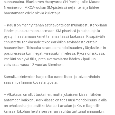
sunnuntaina. Blackseven Husqvarna SH Racing-tallin Mauno
Nieminen on MXCA-luokan SM-pisteissä neljäntenä ja lähtee
haastamaan edelle olevia kuljettajia.
– Kausi on mennyt tähän asti tavoitteiden mukaisesti. Karkkilaan
lähden puolustamaan asemaani SM-pisteissä ja huippuajolla
pystyn haastamaan kenet tahansa tässä luokassa. Kisapäivälle
ennustettu rankkasade tekee Karkkilan saviradasta erittäin
haasteellisen. Toisaalta se antaa mahdollisuuden yllätyksille, niin
positiivisessa kuin negatiivisessakin mielessä. Pyörä on iskussa,
itselläni on hyvä fiilis, joten luottavaisena lähden kilpailuun,
vahvistaa vasta 12-vuotias Nieminen.
Samuli Jokiniemi on harjoitellut tunnollisesti ja toivoo vihdoin
saavan palkinnon kovasta työstä.
– Alkukausi on ollut tuskainen, mutta jokaiseen kisaan lähden
antamaan kaikkeni. Karkkilassa on taas uusi mahdollisuus ja alla
on tehokas harjoitusviikko Matias Latvalan ja Kevin Ragnellin
kanssa. Eiköhän heistä sen verran vauhtia tarttunut minuunkin,