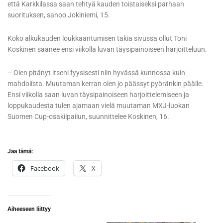
että Karkkilassa saan tehtyä kauden toistaiseksi parhaan
suorituksen, sanoo Jokiniemi, 15.
Koko alkukauden loukkaantumisen takia sivussa ollut Toni
Koskinen saanee ensi viikolla luvan täysipainoiseen harjoitteluun.
– Olen pitänyt itseni fyysisesti niin hyvässä kunnossa kuin
mahdolista. Muutaman kerran olen jo päässyt pyöränkin päälle.
Ensi viikolla saan luvan täysipainoiseen harjoittelemiseen ja
loppukaudesta tulen ajamaan vielä muutaman MXJ-luokan
Suomen Cup-osakilpailun, suunnittelee Koskinen, 16.
Jaa tämä:
Facebook
X
Aiheeseen liittyy