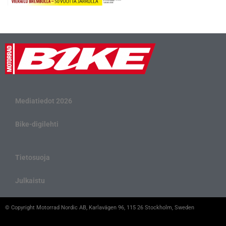
Mediatiedot 2026
Bike-digilehti
Tietosuoja
Julkaistu
© Copyright Motorrad Nordic AB, Karlavägen 96, 115 26 Stockholm, Sweden