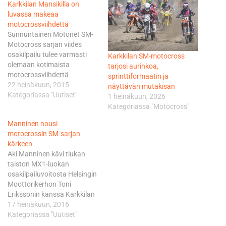
Karkkilan Mansikilla on
luvassa makeaa
motocrossviihdettä
Sunnuntainen Motonet SM-
Motocross sarjan viides
osakilpailu tulee varmasti
Karkkilan SM-motocross
olemaan kotimaista
tarjosi aurinkoa,
motocrossviihdettä
sprinttiformaatin ja
parhaimmillaan. Kaikki
22 heinäkuun, 2015
näyttävän mutakisan
sarjan aikaisemmat
Kategoriassa "Uutiset"
1 heinäkuun, 2026
kilpailuerät ovat tarjonneet
Kategoriassa "Motocross"
huimia kaksintaisteluita
Manninen nousi
jokaisessa kolmessa SM-
motocrossin SM-sarjan
luokassa. Karkkilan nopea,
kärkeen
mutta haastava savirata ei
Aki Manninen kävi tiukan
tule tekemään tähän
taiston MX1-luokan
poikkeusta. Stigell
osakilpailuvoitosta Helsingin
pääluokan kärjessä - Kalatie
Moottorikerhon Toni
tuntee Mansikin metkut SM-
Erikssonin kanssa Karkkilan
sarjan pääluokan MX1
Mansikin hienolla
17 heinäkuun, 2016
sarjajohtaja Henric Stigell on
saviradalla. Kaksikosta
Kategoriassa "Uutiset"
antanut vahvat…
kumpikin ajoi erävoiton ja