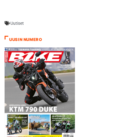
kakkossijan, mutta
Mannisen toisen erän voitto
varmisti hänelle
Uutiset
yhteistulosten ykköstilan.
Eriksson oli tasapisteissä
kakkonen. Kolmospaikan
UUSIN NUMERO
otti edellisen osakilpailun
voittanut Rauman Seudun
Moottorikerhon Joni Roos. -
Ajoin aika-ajossa pohja-ajan,
mutta…