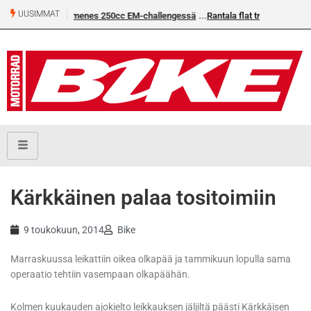
UUSIMMAT
50cc EM-challengessä
Rantala flat trackin Euroopan Cupin mestari
Kärkkäinen palaa tositoimiin
9 toukokuun, 2014
Bike
Marraskuussa leikattiin oikea olkapää ja tammikuun lopulla sama
operaatio tehtiin vasempaan olkapäähän.
Kolmen kuukauden ajokielto leikkauksen jäljiltä päästi Kärkkäisen