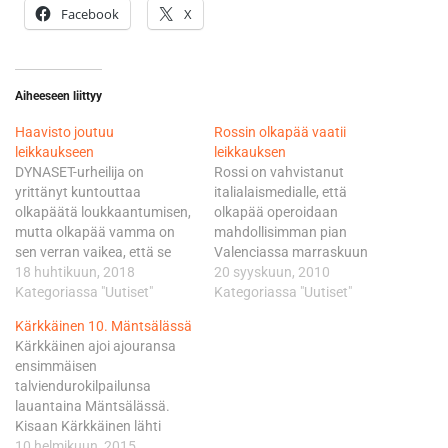
Facebook
X
Aiheeseen liittyy
Haavisto joutuu
Rossin olkapää vaatii
leikkaukseen
leikkauksen
DYNASET-urheilija on
Rossi on vahvistanut
yrittänyt kuntouttaa
italialaismedialle, että
olkapäätä loukkaantumisen,
olkapää operoidaan
mutta olkapää vamma on
mahdollisimman pian
sen verran vaikea, että se
Valenciassa marraskuun
vaatii leikkaushoitoa.
18 huhtikuun, 2018
ensimmäisenä
20 syyskuun, 2010
Haavisto päätyi yhdessä
Kategoriassa "Uutiset"
viikonvaihteena ajettavan
Kategoriassa "Uutiset"
lääkärin kanssa siihen
kauden päätöskisan jälkeen.
Kärkkäinen 10. Mäntsälässä
lopputulokseen, että olkapää
Rossin olkapää sai
Kärkkäinen ajoi ajouransa
operoidaan vielä huhtikuun
kohtalokkaasti siipeensä
ensimmäisen
aikana. Tampereen
huhtikuun puolivälin
talviendurokilpailunsa
Motocrossin kuljettajalle
tuntumassa, kun hän kaatui
lauantaina Mäntsälässä.
tulee pitkä kuntoutusjakso
Pesarossa
Kisaan Kärkkäinen lähti
leikkauksen jälkeen ja
motocrosspyörällä
tekemään tasaista
10 helmikuun, 2015