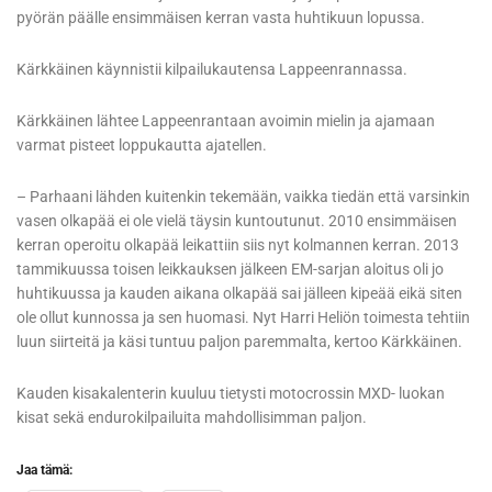
pyörän päälle ensimmäisen kerran vasta huhtikuun lopussa.
Kärkkäinen käynnistii kilpailukautensa Lappeenrannassa.
Kärkkäinen lähtee Lappeenrantaan avoimin mielin ja ajamaan
varmat pisteet loppukautta ajatellen.
– Parhaani lähden kuitenkin tekemään, vaikka tiedän että varsinkin
vasen olkapää ei ole vielä täysin kuntoutunut. 2010 ensimmäisen
kerran operoitu olkapää leikattiin siis nyt kolmannen kerran. 2013
tammikuussa toisen leikkauksen jälkeen EM-sarjan aloitus oli jo
huhtikuussa ja kauden aikana olkapää sai jälleen kipeää eikä siten
ole ollut kunnossa ja sen huomasi. Nyt Harri Heliön toimesta tehtiin
luun siirteitä ja käsi tuntuu paljon paremmalta, kertoo Kärkkäinen.
Kauden kisakalenterin kuuluu tietysti motocrossin MXD- luokan
kisat sekä endurokilpailuita mahdollisimman paljon.
Jaa tämä: