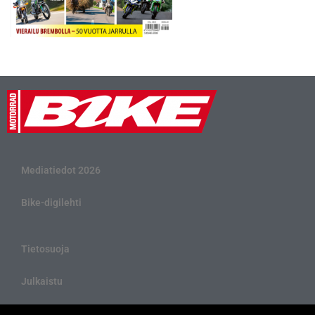
Mediatiedot 2026
Bike-digilehti
Tietosuoja
Julkaistu