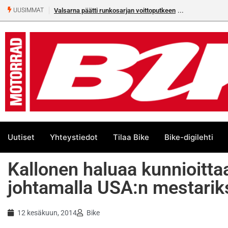
Valsarna päätti runkosarjan voittoputkeen
UUSIMMAT
Uutiset
Yhteystiedot
Tilaa Bike
Bike-digilehti
Kallonen haluaa kunnioitta
johtamalla USA:n mestarik
12 kesäkuun, 2014
Bike