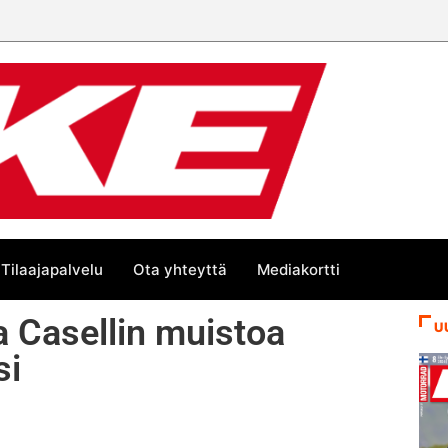
Tilaajapalvelu
Ota yhteyttä
Mediakortti
a Casellin muistoa
U
si