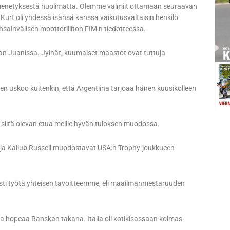
menetyksestä huolimatta. Olemme valmiit ottamaan seuraavan
Kurt oli yhdessä isänsä kanssa vaikutusvaltaisin henkilö
sainvälisen moottoriliiton FIM:n tiedotteessa.
 San Juanissa. Jylhät, kuumaiset maastot ovat tuttuja
n uskoo kuitenkin, että Argentiina tarjoaa hänen kuusikolleen
n siitä olevan etua meille hyvän tuloksen muodossa.
t ja Kailub Russell muodostavat USA:n Trophy-joukkueen
iisti työtä yhteisen tavoitteemme, eli maailmanmestaruuden
a hopeaa Ranskan takana. Italia oli kotikisassaan kolmas.