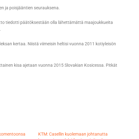
n ja poisjääntien seurauksena.
itto tiedotti päätöksestään olla lähettämättä maajoukkueita
.
n kertaa. Niistä viimeisin heltisi vuonna 2011 kotiyleisön
ainen kisa ajetaan vuonna 2015 Slovakian Kosicessa. Pitkät
n komentoonsa
KTM: Casellin kuolemaan johtanutta