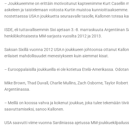
– Joukkueemme on erittäin motivoitunut kapteenimme Kurt Casellin 
askeleen ja taistelemaan voitosta Kurtin muistoa kunnioittaaksemme. 
nostettaessa USA:n joukkuetta seuraavalle tasolle, Kallonen toteaa kan
ISDE, eli tuttavallisemmin Sixi ajetaan 3.-8. marraskuuta Argentiinan
henkilökohtaisesta MM-sarjasta vuosilta 2012 ja 2013.
Saksan Sixillä vuonna 2012 USA:n joukkueen johtoonsa ottanut Kallone
erilaiset mahdollisuudet menestykseen kuin aiemmat kisat.
– Eurooppalaisilla joukkueilla ei ole kotietua Etelä-Amerikassa. Odota
Mike Brown, Thad Duvall, Charlie Mullins, Zach Osborne, Taylor Rober
Argentiinassa.
– Meillä on koossa vahva ja kokenut joukkue, joka tulee tekemään tiiv
saavuttamiseksi, sanoo Kallonen.
USA saavutti viime vuonna Sardiniassa ajetussa MM-joukkuekilpailuss