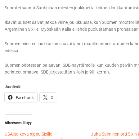
Suomi ei saanut Sardiniaan miesten joukkuetta kokoon loukkantumiste
Ikävät uutiset saivat jatkoa viime joulukuussa, kun Suomen moottorili
Argentiinan Sixille. Myöskään Italia ei lähde puolustamaan pronssiaan
Suomen miesten joukkue on saavuttanut maailmanmestaruuden kahdeksa
edessä.
Suomen odotetaan palaavan ISDE-näyttämölle, kun kuuden päivän mitt
perinteet omaava ISDE järjestetään silloin jo 90. kerran.
Jaa tämä:
Facebook
X
Aiheeseen liittyy
USA:lta kova nippu Sixille
Juha Salminen otti Sixi