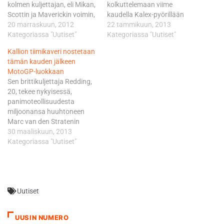
kolmen kuljettajan, eli Mikan,
kolkuttelemaan viime
Scottin ja Maverickin voimin,
kaudella Kalex-pyörillään
kertoo Marc VDS:n
20 marraskuun, 2012
luokan kärkeä, eli sitä kastia,
22 tammikuun, 2013
tiimipäällikkö Michael
Kategoriassa "Uutiset"
johon Kallion ja Reddingin
Kategoriassa "Uutiset"
Bartholemy. Vinales olikin jo
eväiden tiedetään riittävän.
Kallion tiimikaveri nostetaan
tarttumassa täkyyn, mutta
Kallio ajoi kaudella 2012
tämän kauden jälkeen
vain sillä ehdolla, että hän
MM-pisteissä kuudenneksi ja
MotoGP-luokkaan
ajaa kauden 2013 vielä
Redding pisti vielä pykälän
Sen brittikuljettaja Redding,
Moto3-luokassa ennen
verran paremmaksi. Nousu
20, tekee nykyisessä,
siirtymistään Moto2:hteen.
oli melkoinen ja sanalla
panimoteollisuudesta
Marc VDS:llä oli jo kuitenkin
sanoen kympin suoritus, sillä
miljoonansa huuhtoneen
kuljettaja, eli…
Redding sijoittui vuonna
Marc van den Stratenin
2011…
omistamassa ja Michael
30 maaliskuun, 2013
Bartholemyn johtamassa
Kategoriassa "Uutiset"
belgialaisessa Marc VDS
Racing-tiimissä. Marc VDS
on tehnyt linjanvetonsa jo
hyvissä ajoin kaudelle 2014,
Uutiset
eli yksi kuljettaja MotoGP-
sarjan kuhunkin luokkaan:
Redding MotoGP:ssä,
UUSIN NUMERO
belgialainen Livio Loi