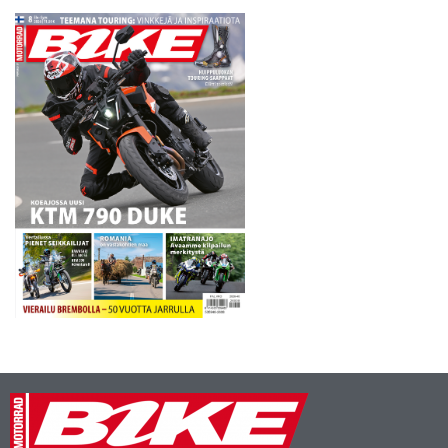
Moto3:ssa ja Kallio vahvana
vaihtoehtona Moto2:ssa.
Loi…