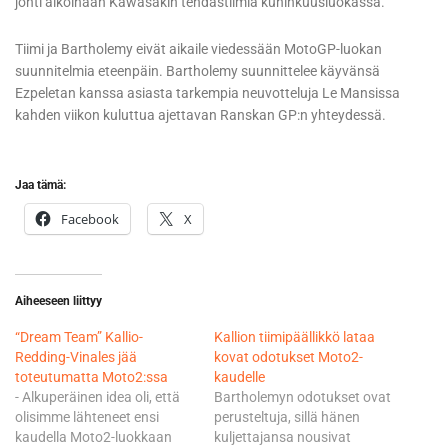
johti aikoinaan Kawasakin tehdastiimiä kuninkuusluokassa.
Tiimi ja Bartholemy eivät aikaile viedessään MotoGP-luokan
suunnitelmia eteenpäin. Bartholemy suunnittelee käyvänsä
Ezpeletan kanssa asiasta tarkempia neuvotteluja Le Mansissa
kahden viikon kuluttua ajettavan Ranskan GP:n yhteydessä.
Jaa tämä:
Facebook
X
Aiheeseen liittyy
“Dream Team” Kallio-
Kallion tiimipäällikkö lataa
Redding-Vinales jää
kovat odotukset Moto2-
toteutumatta Moto2:ssa
kaudelle
- Alkuperäinen idea oli, että
Bartholemyn odotukset ovat
olisimme lähteneet ensi
perusteltuja, sillä hänen
kaudella Moto2-luokkaan
kuljettajansa nousivat