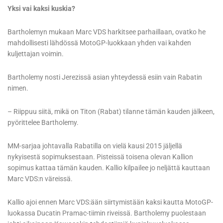
Yksi vai kaksi kuskia?
Bartholemyn mukaan Marc VDS harkitsee parhaillaan, ovatko he
mahdollisesti lähdössä MotoGP-luokkaan yhden vai kahden
kuljettajan voimin.
Bartholemy nosti Jerezissä asian yhteydessä esiin vain Rabatin
nimen.
– Riippuu siitä, mikä on Titon (Rabat) tilanne tämän kauden jälkeen,
pyörittelee Bartholemy.
MM-sarjaa johtavalla Rabatilla on vielä kausi 2015 jäljellä
nykyisestä sopimuksestaan. Pisteissä toisena olevan Kallion
sopimus kattaa tämän kauden. Kallio kilpailee jo neljättä kauttaan
Marc VDS:n väreissä.
Kallio ajoi ennen Marc VDS:ään siirtymistään kaksi kautta MotoGP-
luokassa Ducatin Pramac-tiimin riveissä. Bartholemy puolestaan