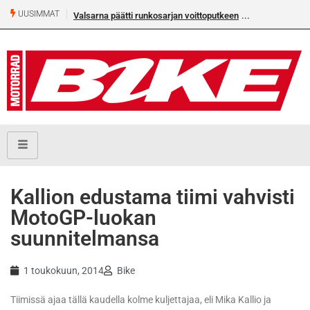
UUSIMMAT
Valsarna päätti runkosarjan voittoputkeen
Kallion edustama tiimi vahvisti
MotoGP-luokan
suunnitelmansa
1 toukokuun, 2014
Bike
Tiimissä ajaa tällä kaudella kolme kuljettajaa, eli Mika Kallio ja