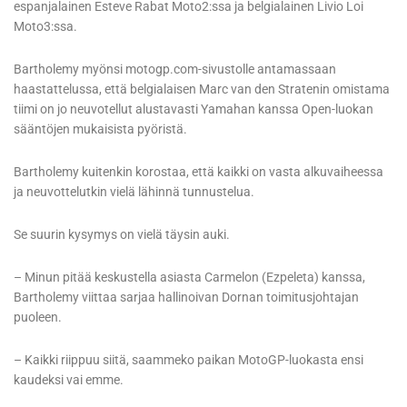
espanjalainen Esteve Rabat Moto2:ssa ja belgialainen Livio Loi
Moto3:ssa.
Bartholemy myönsi motogp.com-sivustolle antamassaan
haastattelussa, että belgialaisen Marc van den Stratenin omistama
tiimi on jo neuvotellut alustavasti Yamahan kanssa Open-luokan
sääntöjen mukaisista pyöristä.
Bartholemy kuitenkin korostaa, että kaikki on vasta alkuvaiheessa
ja neuvottelutkin vielä lähinnä tunnustelua.
Se suurin kysymys on vielä täysin auki.
– Minun pitää keskustella asiasta Carmelon (Ezpeleta) kanssa,
Bartholemy viittaa sarjaa hallinoivan Dornan toimitusjohtajan
puoleen.
– Kaikki riippuu siitä, saammeko paikan MotoGP-luokasta ensi
kaudeksi vai emme.