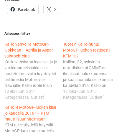
Facebook
X
Aiheeseen liittyy
Kallio vahvoilla MotoGP-
Tuorein Kallio-huhu:
luokkaan – Aprilia ja Aspar
MotoGP-luokan testipesti
vaihtoehtoina
KTM:llä?
Kallio vahvistaa kyseiset ja jo
Kallion, 32, nykyinen
varikkopuheissakin esiin
qatarilaistiimi QMMF on
nostetut neuvotteluyhteydet
ilmaissut halukkuutensa
brittimedia Motorcycle
jatkaa suomalaisen kanssa
New'sille. Kallio ei ole tosin
kaudella 2016. Kallio on
suinkaan ainoa, joka on
12 elokuun, 2014
kuitenkin itse ehtinyt vihjata,
17 lokakuun, 2015
tuotu julki Aprilian
Kategoriassa "Uutiset"
että motokakkoset on
Kategoriassa "Uutiset"
kuljettajakandidaattina.
taputeltu tämän kauden
Kalliolle MotoGP-luokan kisa
Listalta löytyvät ainakin
jälkeen. Kallion
jo kaudella 2016? – KTM
myös Superbike-luokan MM-
tulevaisuuden osalta on
muutti suunnitelmiaan
sarjan kuljettajien, eli
luonnollisesti - jo
KTM tulee täydellä höyryllä
italialaisen Marco Melandrin
pitempäänkin - ollut puhetta
MotoGP-luokkaan kaudella