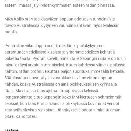
asteen ilmassa ja yli viidenkymmenen asteen radan pinnassa.
Mika Kallio starttaa kisaviikonloppuun odottavin tunnelmin ja
toivoo Australiassa löytyneen vauhdin kantavan myös Malesian
radalla.
-Australian viikonloppu osoitti meidän kilpailukykymme
parantuneen edellisistä kisoista ja yritämme edelleen kehittää
pakettia täällä. Pyörän soveltuminen tälle Sepangin radalle on tosin
minulle täysi arvoitus toistaiseksi. Kuten kahdessa viime kilpailussa
nähtiin, radan profiili vaikuttaa paljon suorituksiimme tällä hetkellä.
Sääolosuhteet ovat täysin vastakkaiset viime viikonloppuun
nähden, koska Australiassa on aina poikkeuksellisen kylmää ja
täällä Malesiassa taas ajetaan trooppisissa keleissä.
Rengastoimittaja tuo Sepangiin koko MM-kiertueen pehmeimmät
seokset, kun taas Phillip Islandilla oli käytössä kovimmat versiot
saatavilla olevista renkaista. Jännityksellä odotan, mitä tuleman
pitää, Kallio totesi.
Jaa tämä: