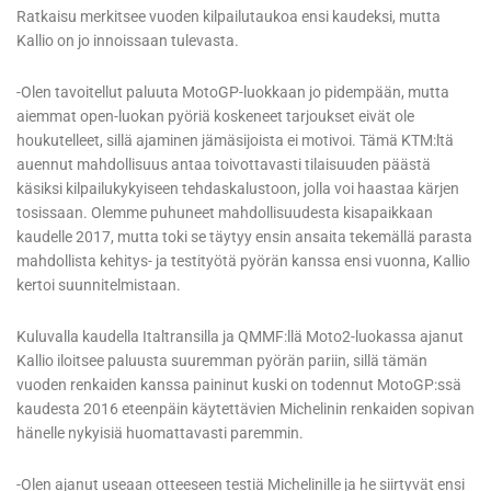
Ratkaisu merkitsee vuoden kilpailutaukoa ensi kaudeksi, mutta
Kallio on jo innoissaan tulevasta.
-Olen tavoitellut paluuta MotoGP-luokkaan jo pidempään, mutta
aiemmat open-luokan pyöriä koskeneet tarjoukset eivät ole
houkutelleet, sillä ajaminen jämäsijoista ei motivoi. Tämä KTM:ltä
auennut mahdollisuus antaa toivottavasti tilaisuuden päästä
käsiksi kilpailukykyiseen tehdaskalustoon, jolla voi haastaa kärjen
tosissaan. Olemme puhuneet mahdollisuudesta kisapaikkaan
kaudelle 2017, mutta toki se täytyy ensin ansaita tekemällä parasta
mahdollista kehitys- ja testityötä pyörän kanssa ensi vuonna, Kallio
kertoi suunnitelmistaan.
Kuluvalla kaudella Italtransilla ja QMMF:llä Moto2-luokassa ajanut
Kallio iloitsee paluusta suuremman pyörän pariin, sillä tämän
vuoden renkaiden kanssa paininut kuski on todennut MotoGP:ssä
kaudesta 2016 eteenpäin käytettävien Michelinin renkaiden sopivan
hänelle nykyisiä huomattavasti paremmin.
-Olen ajanut useaan otteeseen testiä Michelinille ja he siirtyvät ensi