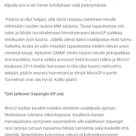
kilpailu-ura ei ole hänen kohdaltaan vielä päättymässä.
-Päätös ei ollut helppo, sillä tämä ratkaisu merkitsee minulle
vähintään vuoden taukoa MM-sarjasta. Tässä tapauksessa otin
riskin ja lähdin tavoittelemaan himoitsemaani MotoGP-paikkaa
testikuskin työn kautta. Jäljellä olevat kaksi osakilpailua eivät tunnu
haikeilta, koska en usko missään tapauksessa näiden olevan urani
viimeisiä kisoja. Nykyinen QMMF-tiimini tarjosi minulle jatkopaikkaa
ensi kaudeksi, mutta vaikka arvostan heitä kovasti tallina ja Moto2-
kisakausi 2016 heidän kanssaan ei olisi ollut huono vaihtoehto
sekään, päätin seurata haavettani ja siirtyä MotoGP:n pariin.
Tunnelmat ovat siis hyvät, Kallio päätti.
Työt jatkuvat Sepangin GP:ssä
Moto2-luokan kauden toiseksi viimeinen osakilpailu ajetaan
Malesiassa tulevana viikonloppuna. Kaakkois-Aasian
metsäpaloista syntyneen saastepilven alle sukeltanut Sepangin
rata tarjoaa tuttuun tapaansa hikisiä tunnelmia sekä kuskeille että
yleisölle, lämpötilojen kohotessa reilusti yli kolmenkymmenen