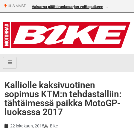
UUSIMMAT
Valsarna päätti runkosarjan voittoputkeen
Älä missaa täm
numeroa!
Kalliolle kaksivuotinen
sopimus KTM:n tehdastalliin:
tähtäimessä paikka MotoGP-
luokassa 2017
22 lokakuun, 2015
Bike