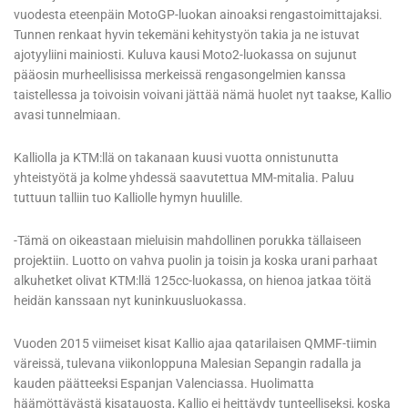
vuodesta eteenpäin MotoGP-luokan ainoaksi rengastoimittajaksi.
Tunnen renkaat hyvin tekemäni kehitystyön takia ja ne istuvat
ajotyyliini mainiosti. Kuluva kausi Moto2-luokassa on sujunut
pääosin murheellisissa merkeissä rengasongelmien kanssa
taistellessa ja toivoisin voivani jättää nämä huolet nyt taakse, Kallio
avasi tunnelmiaan.
Kalliolla ja KTM:llä on takanaan kuusi vuotta onnistunutta
yhteistyötä ja kolme yhdessä saavutettua MM-mitalia. Paluu
tuttuun talliin tuo Kalliolle hymyn huulille.
-Tämä on oikeastaan mieluisin mahdollinen porukka tällaiseen
projektiin. Luotto on vahva puolin ja toisin ja koska urani parhaat
alkuhetket olivat KTM:llä 125cc-luokassa, on hienoa jatkaa töitä
heidän kanssaan nyt kuninkuusluokassa.
Vuoden 2015 viimeiset kisat Kallio ajaa qatarilaisen QMMF-tiimin
väreissä, tulevana viikonloppuna Malesian Sepangin radalla ja
kauden päätteeksi Espanjan Valenciassa. Huolimatta
häämöttävästä kisatauosta, Kallio ei heittäydy tunteelliseksi, koska