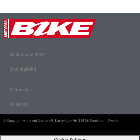
Mediatiedot 2026
Bike-digilehti
Tietosuoja
Julkaistu
© Copyright Motorrad Nordic AB, Karlavägen 96, 115 26 Stockholm, Sweden
Cookie Settings