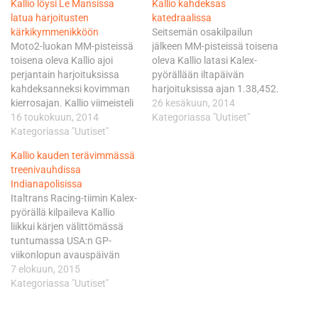
Kallio löysi Le Mansissa
Kallio kahdeksas
latua harjoitusten
katedraalissa
kärkikymmenikköön
Seitsemän osakilpailun
Moto2-luokan MM-pisteissä
jälkeen MM-pisteissä toisena
toisena oleva Kallio ajoi
oleva Kallio latasi Kalex-
perjantain harjoituksissa
pyörällään iltapäivän
kahdeksanneksi kovimman
harjoituksissa ajan 1.38,452.
kierrosajan. Kallio viimeisteli
Kauden kolmatta voittoaan
26 kesäkuun, 2014
ruuhkaiselta Bugatti-radalta
16 toukokuun, 2014
tavoitteleva Kallio pystyi
Kategoriassa "Uutiset"
sopivasti latua löydettyään
Kategoriassa "Uutiset"
nipistämään sillä reilun
iltapäivän harjoitusjakson
kymmenyksen aamun
Kallio kauden terävimmässä
lopulla lukemat 1.38,659.
treenistä, jolloin hän oli
treenivauhdissa
Hän jäi niillä vajaan 4,2
kakkonen. Kallio pystyi
Indianapolisissa
kilometrin mittaisella radalla
pitämään aamulla myös
Italtrans Racing-tiimin Kalex-
sittenkin vain 0,405 sekuntia
Marc VDS-tiimikaverinsa,
pyörällä kilpaileva Kallio
pohjista. Kärkeen ja niin
sarjaa johtavan Esteve
liikkui kärjen välittömässä
ikään toisen session
Rabatin vielä takanaan.
tuntumassa USA:n GP-
viimeisillä minuuteilla
Iltapäivällä se ei enää
viikonlopun avauspäivän
mellasti viime kaudella
onnistunut, kun Rabat
molemmilla
7 elokuun, 2015
Moto3-luokan MM-pronssia
rykäisi…
harjoitusjaksoilla. Kallio
Kategoriassa "Uutiset"
pokannut…
paineli aamun
harjoituksessa viidenneksi