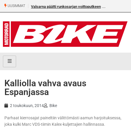
UUSIMMAT
Valsarna päätti runkosarjan voittoputkeen
Älä missaa täm
numeroa!
Kalliolla vahva avaus
Espanjassa
2 toukokuun, 2014
Bike
Parhaat kierrosajat paineltiin välittömästi aamun harjoituksessa,
joka kulki Marc VDS-tiimin Kalex-kuljettajien hallinnassa.