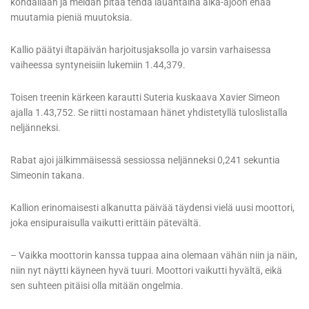
kohdallaan ja meidän pitää tehdä lauantaina aika-ajoon enää
muutamia pieniä muutoksia.
Kallio päätyi iltapäivän harjoitusjaksolla jo varsin varhaisessa
vaiheessa syntyneisiin lukemiin 1.44,379.
Toisen treenin kärkeen karautti Suteria kuskaava Xavier Simeon
ajalla 1.43,752. Se riitti nostamaan hänet yhdistetyllä tuloslistalla
neljänneksi.
Rabat ajoi jälkimmäisessä sessiossa neljänneksi 0,241 sekuntia
Simeonin takana.
Kallion erinomaisesti alkanutta päivää täydensi vielä uusi moottori,
joka ensipuraisulla vaikutti erittäin pätevältä.
– Vaikka moottorin kanssa tuppaa aina olemaan vähän niin ja näin,
niin nyt näytti käyneen hyvä tuuri. Moottori vaikutti hyvältä, eikä
sen suhteen pitäisi olla mitään ongelmia.