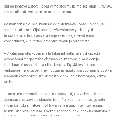
Sarjaa johtava Esteve Rabat viimeisteli muille malliksi ajan 1.43,486,
josta Kallio jäi tosin vain 78 tuhannesosaa.
Kolmanneksi ajoi niin ikään Kalexia kuskaava Jonas Folger 0,180
sekuntia kärjestä. Sijoitukset jäivät voimaan yhdistetyllä
tuloslistalla, sillä iltapäivällä kärjen kierrosajat eivät enää
kohentuneet, kun radan lämpötila tapaili jo 50 astetta.
– Aloitin aamulla kovemmalla takarenkaalla, sillä uskon, että
pehmeämpi rengas tulee olemaan valintamme aika-ajoon ja
kilpailuun. Alussa minulla oli vaikeuksia löytää hyvää tuntumaa
renkaaseen, mutta teimme muutamia muutoksia pyörään ja pystyin
ajamaan kolme viimeistä kierrosta jo sekunnin kovempaa, kertoi
Kallio.
– Jatkoimme samalla renkaalla iltapäivällä, koska kisa tullaan
ajamaan vastaavissa olosuhteissa. Renkaan pito putosi jo noin
viiden kierroksen jälkeen. Oli hyvä varmistaa, miten tuo rengas
toimisi kisaolosuhteissa. Pyörän säädöt ovat kuitenkin kutakuinkin