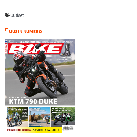
ajalla 1.38,027. Vauhti kiihtyi
iltapäivän helteisessä
Uutiset
sessiossa, jossa Kallio
pysäytti kellot lukemiin
1.37,520. Perjantain parhaat
UUSIN NUMERO
kierrosajat viimeisteltiin
jälkimmäisessä
harjoituksessa, jossa
kärkipaikan nappasi
haltuunsa hallitseva mestari
Tito Rabat ajalla 1.36,976.
Kallion eroksi…