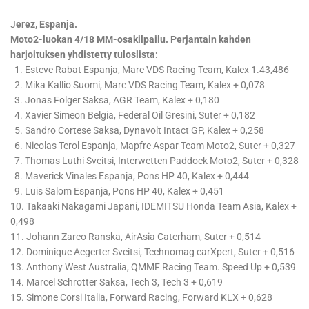
J
erez, Espanja.
Moto2-luokan 4/18 MM-osakilpailu. Perjantain kahden
harjoituksen yhdistetty tuloslista:
1. Esteve Rabat Espanja, Marc VDS Racing Team, Kalex 1.43,486
2. Mika Kallio Suomi, Marc VDS Racing Team, Kalex + 0,078
3. Jonas Folger Saksa, AGR Team, Kalex + 0,180
4. Xavier Simeon Belgia, Federal Oil Gresini, Suter + 0,182
5. Sandro Cortese Saksa, Dynavolt Intact GP, Kalex + 0,258
6. Nicolas Terol Espanja, Mapfre Aspar Team Moto2, Suter + 0,327
7. Thomas Luthi Sveitsi, Interwetten Paddock Moto2, Suter + 0,328
8. Maverick Vinales Espanja, Pons HP 40, Kalex + 0,444
9. Luis Salom Espanja, Pons HP 40, Kalex + 0,451
10. Takaaki Nakagami Japani, IDEMITSU Honda Team Asia, Kalex +
0,498
11. Johann Zarco Ranska, AirAsia Caterham, Suter + 0,514
12. Dominique Aegerter Sveitsi, Technomag carXpert, Suter + 0,516
13. Anthony West Australia, QMMF Racing Team. Speed Up + 0,539
14. Marcel Schrotter Saksa, Tech 3, Tech 3 + 0,619
15. Simone Corsi Italia, Forward Racing, Forward KLX + 0,628