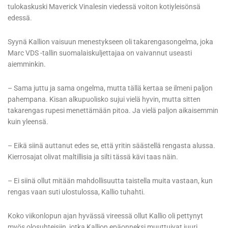
tulokaskuski Maverick Vinalesin viedessä voiton kotiyleisönsä
edessä.
Syynä Kallion vaisuun menestykseen oli takarengasongelma, joka
Marc VDS -tallin suomalaiskuljettajaa on vaivannut useasti
aiemminkin.
– Sama juttu ja sama ongelma, mutta tällä kertaa se ilmeni paljon
pahempana. Kisan alkupuolisko sujui vielä hyvin, mutta sitten
takarengas rupesi menettämään pitoa. Ja vielä paljon aikaisemmin
kuin yleensä.
– Eikä siinä auttanut edes se, että yritin säästellä rengasta alussa.
Kierrosajat olivat maltillisia ja silti tässä kävi taas näin.
– Ei siinä ollut mitään mahdollisuutta taistella muita vastaan, kun
rengas vaan suti ulostulossa, Kallio tuhahti.
Koko viikonlopun ajan hyvässä vireessä ollut Kallio oli pettynyt
myös olosuhteisiin, jotka Kallion epäonneksi muuttuivat juuri