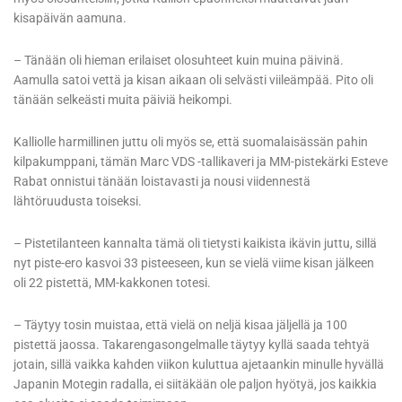
kisapäivän aamuna.
– Tänään oli hieman erilaiset olosuhteet kuin muina päivinä.
Aamulla satoi vettä ja kisan aikaan oli selvästi viileämpää. Pito oli
tänään selkeästi muita päiviä heikompi.
Kalliolle harmillinen juttu oli myös se, että suomalaisässän pahin
kilpakumppani, tämän Marc VDS -tallikaveri ja MM-pistekärki Esteve
Rabat onnistui tänään loistavasti ja nousi viidennestä
lähtöruudusta toiseksi.
– Pistetilanteen kannalta tämä oli tietysti kaikista ikävin juttu, sillä
nyt piste-ero kasvoi 33 pisteeseen, kun se vielä viime kisan jälkeen
oli 22 pistettä, MM-kakkonen totesi.
– Täytyy tosin muistaa, että vielä on neljä kisaa jäljellä ja 100
pistettä jaossa. Takarengasongelmalle täytyy kyllä saada tehtyä
jotain, sillä vaikka kahden viikon kuluttua ajetaankin minulle hyvällä
Japanin Motegin radalla, ei siitäkään ole paljon hyötyä, jos kaikkia