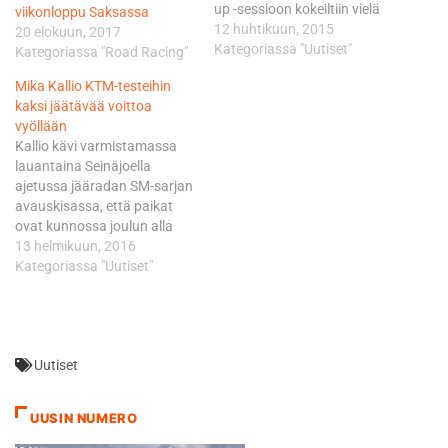
up -sessioon kokeiltiin vielä
viikonloppu Saksassa
muuttaa säätöjä, ja
12 huhtikuun, 2015
20 elokuun, 2017
päädyttiin niillä sitten myös
Kategoriassa "Uutiset"
Kategoriassa "Road Racing"
lähtemään kisaan. Ne
Mika Kallio KTM-testeihin
menivät kuitenkin taas
kaksi jäätävää voittoa
väärään suuntaan ja kisa oli
vyöllään
oikeastaan aikamoista
Kallio kävi varmistamassa
selviytymistaistelua,
lauantaina Seinäjoella
pettynyt Kallio totesi
ajetussa jääradan SM-sarjan
verkkosivuillaan. 14 vuotta
avauskisassa, että paikat
MM-ratoja ajanut Kallio koki
ovat kunnossa joulun alla
Texasin…
Espanjassa tehtyjen
13 helmikuun, 2016
leikkausten jäljiltä.
Kategoriassa "Uutiset"
Kyrkösjärven jäällä viiletetyt
voitot JR Open A-luokan
molemmista lähdöistä
kertovat, että kokenut
Uutiset
ratakettu on täydessä
terässä. - Tosi mukavaa oli
päästä pitkästä aikaa taas
UUSIN NUMERO
kisaamaan jäällä.
Edelliskerrasta onkin jo pari