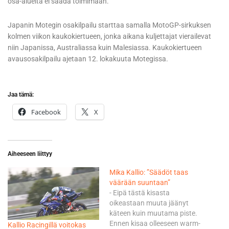
osa-alueita ei saada toimimaan.
Japanin Motegin osakilpailu starttaa samalla MotoGP-sirkuksen
kolmen viikon kaukokiertueen, jonka aikana kuljettajat vierailevat
niin Japanissa, Australiassa kuin Malesiassa. Kaukokiertueen
avausosakilpailu ajetaan 12. lokakuuta Motegissa.
Jaa tämä:
Facebook
X
Aiheeseen liittyy
Mika Kallio: ”Säädöt taas
väärään suuntaan”
- Eipä tästä kisasta
oikeastaan muuta jäänyt
käteen kuin muutama piste.
Ennen kisaa olleeseen warm-
Kallio Racingillä voitokas