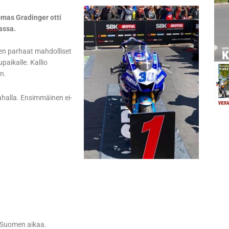
omas Gradinger otti
assa.
leen parhaat mahdolliset
aikalle. Kallio
n.
amahalla. Ensimmäinen ei-
 Suomen aikaa.