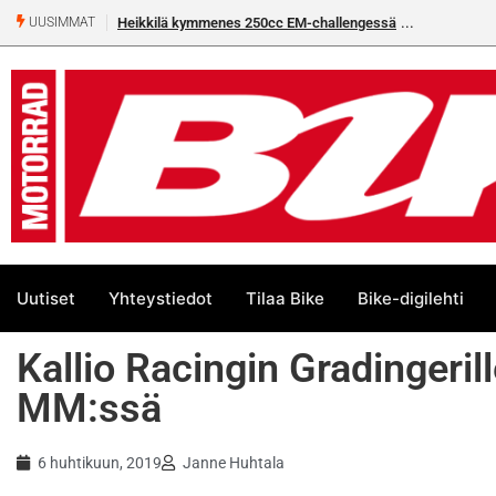
Heikkilä kymmenes 250cc EM-challengessä
UUSIMMAT
Uutiset
Yhteystiedot
Tilaa Bike
Bike-digilehti
Kallio Racingin Gradingeril
MM:ssä
6 huhtikuun, 2019
Janne Huhtala