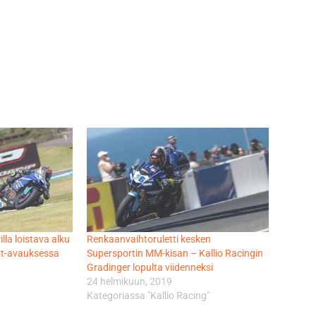
lla loistava alku
Renkaanvaihtoruletti kesken
ort-avauksessa
Supersportin MM-kisan – Kallio Racingin
Gradinger lopulta viidenneksi
24 helmikuun, 2019
Kategoriassa "Kallio Racing"