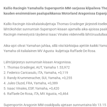
Kallio Racingin Yamahalla Supersportin MM-sarjassa kilpaileva Th
kauden ensimmäisen paalupaikkansa Motorland Aragonissa Espanj
Kallio Racingin itävaltalaiskuljettaja Thomas Gradinger järjesteli itsel
lähtökohdat sunnuntain Supersport-kisaan ajamalla aika-ajoissa paalup
Racingin menestystä täydensi Isaac Vinales viidennellä lähtöruudullaa
Aika-ajot olivat Yamahan juhlaa, sillä viisi kärkisijaa ajettiin kaikki Y
Yamaha oli italialainen MV Agusta -kuljettaja Raffaele De Rosa.
Lähtöjärjestys sunnuntain kisaan Aragonissa.
1. Thomas Gradinger, AUT, Yamaha 1.53,972
2. Federico Caricasulo, ITA, Yamaha, +0,119
3. Randy Krummenacher, SUI, Yamaha, +0,255
4. Jules Cluzel, FRA, Yamaha, +0,389
5. Isaac Vinales, ESP, Yamaha, +0,420
6. Raffaele De Rosa, ITA, MV Agusta, +0,464
Supersportin Aragonin MM-osakilpailu ajetaan sunnuntaina klo 13.15