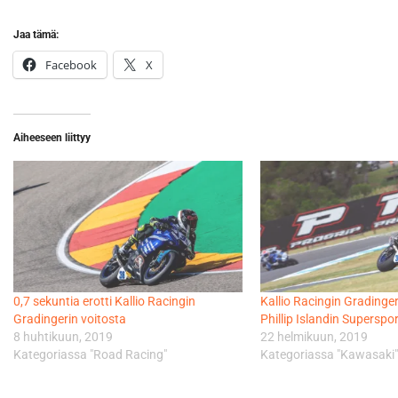
Jaa tämä:
Facebook
X
Aiheeseen liittyy
0,7 sekuntia erotti Kallio Racingin
Kallio Racingin Gradingeri
Gradingerin voitosta
Phillip Islandin Supersp
8 huhtikuun, 2019
22 helmikuun, 2019
Kategoriassa "Road Racing"
Kategoriassa "Kawasaki"