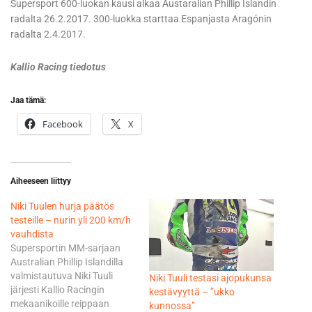
Supersport 600-luokan kausi alkaa Austaralian Phillip Islandin
radalta 26.2.2017. 300-luokka starttaa Espanjasta Aragónin
radalta 2.4.2017.
Kallio Racing tiedotus
Jaa tämä:
Facebook
X
Aiheeseen liittyy
Niki Tuulen hurja päätös
testeille – nurin yli 200 km/h
vauhdista
Supersportin MM-sarjaan
Australian Phillip Islandilla
valmistautuva Niki Tuuli
Niki Tuuli testasi ajopukunsa
järjesti Kallio Racingin
kestävyyttä – ”ukko
mekaanikoille reippaan
kunnossa”