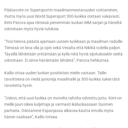
Päätavoite on Supersportin maailmanmestaruuden voittaminen,
mutta myös uusi World Supersport 300-luokka otetaan vakavasti.
Kimi Patova ajaa tiimissä pienemmän luokan MM-sarjan ja häneltä
odotetaan myös hyviä tuloksia.
”Tosi hienoa päästä ajamaan uuteen luokkaan ja maailman radoille.
Tiimissä on kiva olla ja opin sekä Vesalta että Nikiltä todella paljon.
Täysillä lähdetään yrittämään ja kyllä niitä hyviä sijoituksiakin sieltä
odotetaan. Ei sinne häviämään lähdetä”, Patova hehkuttaa.
Kallio ottaa uuden luokan positiivisin mielin vastaan. Tallin
tavoitteena on viedä junioreja maailmalle ja 300-luokka tukee tätä
tavoitetta hyvin.
”Uskon, että uusi luokka on monelta taholta odotettu juttu. Kimi on
meille juuri oikea kuljettaja ja varmasti ikäluokassaan Suomen
parhaita. Odotamme Espanjassa alkavaa kautta innolla myös
hänen osaltaan”, Kallio toteaa.