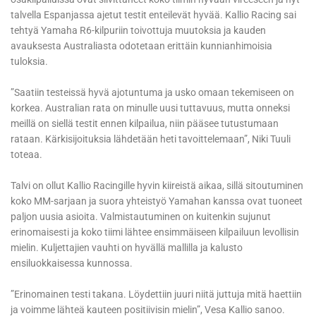
talvella Espanjassa ajetut testit enteilevät hyvää. Kallio Racing sai
tehtyä Yamaha R6-kilpuriin toivottuja muutoksia ja kauden
avauksesta Australiasta odotetaan erittäin kunnianhimoisia
tuloksia.
”Saatiin testeissä hyvä ajotuntuma ja usko omaan tekemiseen on
korkea. Australian rata on minulle uusi tuttavuus, mutta onneksi
meillä on siellä testit ennen kilpailua, niin pääsee tutustumaan
rataan. Kärkisijoituksia lähdetään heti tavoittelemaan”, Niki Tuuli
toteaa.
Talvi on ollut Kallio Racingille hyvin kiireistä aikaa, sillä sitoutuminen
koko MM-sarjaan ja suora yhteistyö Yamahan kanssa ovat tuoneet
paljon uusia asioita. Valmistautuminen on kuitenkin sujunut
erinomaisesti ja koko tiimi lähtee ensimmäiseen kilpailuun levollisin
mielin. Kuljettajien vauhti on hyvällä mallilla ja kalusto
ensiluokkaisessa kunnossa.
”Erinomainen testi takana. Löydettiin juuri niitä juttuja mitä haettiin
ja voimme lähteä kauteen positiivisin mielin”, Vesa Kallio sanoo.