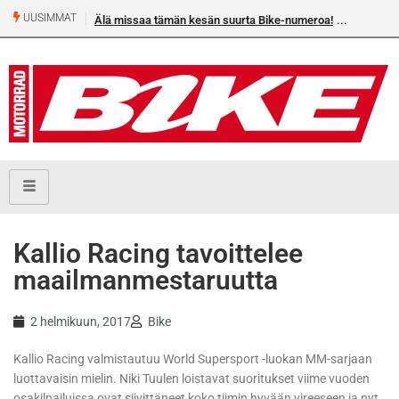
UUSIMMAT
Älä missaa tämän kesän suurta Bike-numeroa!
Kallio Racing tavoittelee
maailmanmestaruutta
2 helmikuun, 2017
Bike
Kallio Racing valmistautuu World Supersport -luokan MM-sarjaan
luottavaisin mielin. Niki Tuulen loistavat suoritukset viime vuoden
osakilpailuissa ovat siivittäneet koko tiimin hyvään vireeseen ja nyt