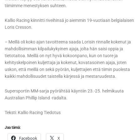
tiimimme menestyksen suhteen.
Kallio Racing kiinnitti riveihinsä jo aiemmin 19-vuotiaan belgialaisen
Loris Cresson.
– Meillä oli koko ajan tavoitteena saada Lorisin rinnalle kokenut ja
mahdollisimman kilpailukykyinen ajaja, jolta hän saisi oppia ja
tietotaitoa. Meillä on nyt hyvä kokoonpano, kun on tuore ja
kehityskelpoinen kuljettaja ja kokenut, kovatasoinen ajaja, joten
uskon, että meillä on sekä pyörän, kuljettajien että tiimin puolesta
kaikki mahdollisuudet taistella kärjessä ja mestaruudesta.
Supersportin MM-sarja pyörähtää käyntiin 23.-25. helmikuuta
Australian Phillip Island -radalta.
Teksti: Kallio Racing Tiedotus
Jaa tämä:
Facebook
X