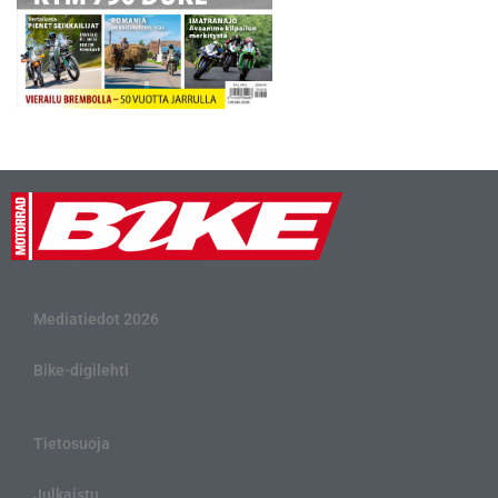
Mediatiedot 2026
Bike-digilehti
Tietosuoja
Julkaistu