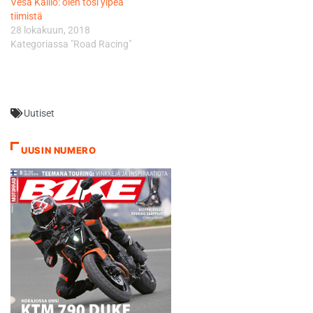
Vesa Kallio: olen tosi ylpeä
tiimistä
28 lokakuun, 2018
Kategoriassa "Road Racing"
Uutiset
UUSIN NUMERO