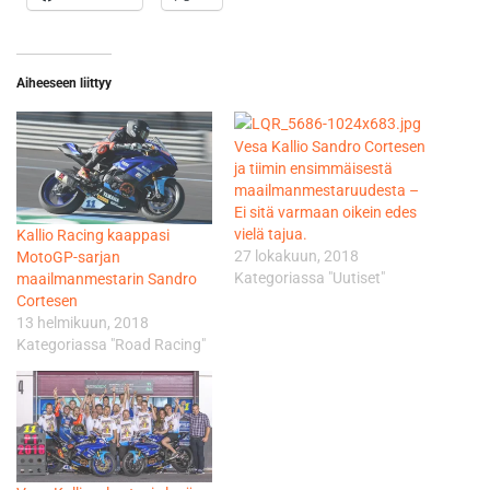
Aiheeseen liittyy
Vesa Kallio Sandro Cortesen
ja tiimin ensimmäisestä
maailmanmestaruudesta –
Ei sitä varmaan oikein edes
vielä tajua.
Kallio Racing kaappasi
27 lokakuun, 2018
MotoGP-sarjan
Kategoriassa "Uutiset"
maailmanmestarin Sandro
Cortesen
13 helmikuun, 2018
Kategoriassa "Road Racing"