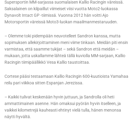
Supersportin MM-sarjassa suomalaisen Kallio Racingin väreissä.
Saksalainen on kilpaillut viimeiset viisi vuotta Moto2-luokassa
Dynavolt Intact GP -tiimissä. Vuonna 2012 hän voitti Ajo
Motorsportin väreissä Moto3-luokan maailmanmestaruuden.
– Olemme toki pidempään neuvotelleet Sandron kanssa, mutta
sopimuksen allekirjoittaminen meni viime tinkaan. Meidän piti ensin
varmistaa, että saamme tukijat – sekä Sandron että meidän –
mukaan, jotta uskallamme lähteä tällä kuviolla MM-sarjaan, Kallio
Racingin tiimipäällikkö Vesa Kallio taustoittaa.
Cortese pääsi testaamaan Kallio Racingin 600-kuutioista Yamahaa
reilu pari viikkoa sitten Espanjan Jerezissa.
– Kaikki tulivat keskenään hyvin juttuun, ja Sandrolla oli heti
ammattimainen asenne. Hän omaksui pyörän hyvin itselleen, ja
vaikkei kilometrejä kauheasti ehtinyt vielä tulla, hänen menonsa
näytti hyvältä.