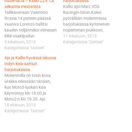
huolimatta – Kallio 22:s 1,8
harjoituksissa
sekuntia mestarista
Kallio ajoi Marc VDS
Tallikaveriaan Valentino
Racingin-tiimin Kalex-
Rossia 14 pisteen päässä
pyörällään molemmissa
vaaniva Lorenzo hallitsi
harjoituksissa kymmenen
kauden neljänneksi viimeisen
nopeimman joukkoon.
MM-osakilpailun
Aamun aika 2.08,810 riitti
11 lokakuun, 2013
avauspäivää mestarillisesti.
9 lokakuun, 2015
viidenteen ja iltapäivän
Kategoriassa "Uutiset"
Lorenzo latasi perjantain
Kategoriassa "Uutiset"
lukemat 2.08,718
toisen treeniin hirmuajan
yhdeksänteen sijaan. Kallio
Ajo ja Kallio hyvässä iskussa
1.44,731, jolla hän alitti
ajoi jälkimmäisellä
Indyn kisa-aamun
Motegin virallisen
harjoitusjaksolla 17
harjoituksissa
rataennätyksen kuudella
kierrosta. Paras aika syntyi
Molemmilla on tosin kova
kymmenyksellä. Rekordi on
jo seitsemännellä
urakka edessään tänään,
saman miehen nimissä viime
kierroksella. Perjantain
kun Moto3-luokan kisa
vuodelta. - Yllättävä päivä,
selkeästi kovimmasta
käynnistyy klo 18.00 ja
sillä en uskonut olevani näin
kierrosajasta piti huolen
Moto2:n klo 19.20. Ajo
kilpailukykyinen, enkä
sarjassa kolmantena
lähtee kauden yhdeksänteen
18 elokuun, 2013
varsinkaan heti aamulla.…
majaileva ja 28 pistettä
MM-osakilpailuun ruudusta
Kategoriassa "Uutiset"
Kallion edellä oleva
24 ja Kallio ruudusta 15.
espanjalainen…
Ohituspaikat ovat
Indianapolisin pidoltaan