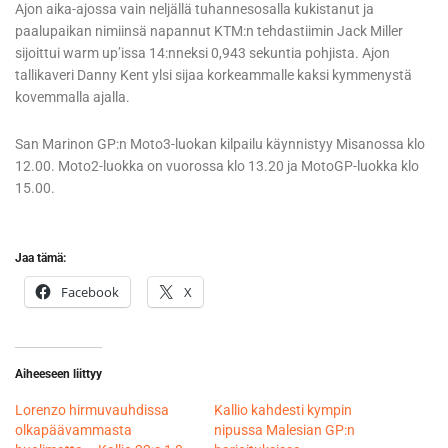
Ajon aika-ajossa vain neljällä tuhannesosalla kukistanut ja
paalupaikan nimiinsä napannut KTM:n tehdastiimin Jack Miller
sijoittui warm up’issa 14:nneksi 0,943 sekuntia pohjista. Ajon
tallikaveri Danny Kent ylsi sijaa korkeammalle kaksi kymmenystä
kovemmalla ajalla.
San Marinon GP:n Moto3-luokan kilpailu käynnistyy Misanossa klo
12.00. Moto2-luokka on vuorossa klo 13.20 ja MotoGP-luokka klo
15.00.
Jaa tämä:
Facebook
X
Aiheeseen liittyy
Lorenzo hirmuvauhdissa
Kallio kahdesti kympin
olkapäävammasta
nipussa Malesian GP:n