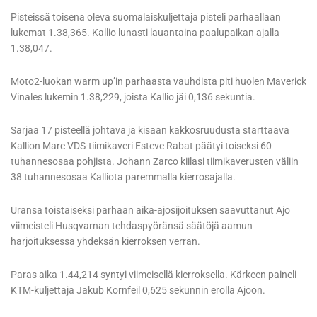
Pisteissä toisena oleva suomalaiskuljettaja pisteli parhaallaan
lukemat 1.38,365. Kallio lunasti lauantaina paalupaikan ajalla
1.38,047.
Moto2-luokan warm up’in parhaasta vauhdista piti huolen Maverick
Vinales lukemin 1.38,229, joista Kallio jäi 0,136 sekuntia.
Sarjaa 17 pisteellä johtava ja kisaan kakkosruudusta starttaava
Kallion Marc VDS-tiimikaveri Esteve Rabat päätyi toiseksi 60
tuhannesosaa pohjista. Johann Zarco kiilasi tiimikaverusten väliin
38 tuhannesosaa Kalliota paremmalla kierrosajalla.
Uransa toistaiseksi parhaan aika-ajosijoituksen saavuttanut Ajo
viimeisteli Husqvarnan tehdaspyöränsä säätöjä aamun
harjoituksessa yhdeksän kierroksen verran.
Paras aika 1.44,214 syntyi viimeisellä kierroksella. Kärkeen paineli
KTM-kuljettaja Jakub Kornfeil 0,625 sekunnin erolla Ajoon.