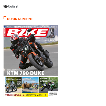
pulmallisella radalla
Uutiset
tunnetusti kortilla. Ajo
viimeisteli warm up’issa
lukemat 1.49,065.
UUSIN NUMERO
Kierrosaika on hänen tähän
mennessä parhaansa. Aika-
ajossa 4,2…