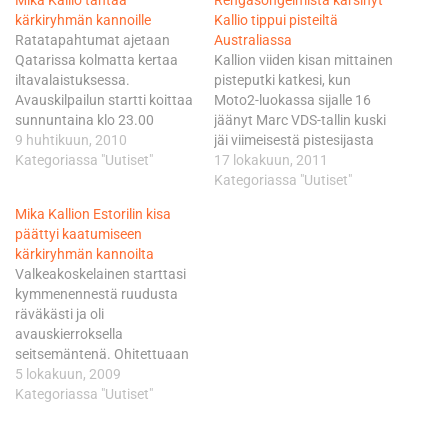
Mika Kallio tähtää
Rengasongelmista kärsinyt
kärkiryhmän kannoille
Kallio tippui pisteiltä
Ratatapahtumat ajetaan
Australiassa
Qatarissa kolmatta kertaa
Kallion viiden kisan mittainen
iltavalaistuksessa.
pisteputki katkesi, kun
Avauskilpailun startti koittaa
Moto2-luokassa sijalle 16
sunnuntaina klo 23.00
jäänyt Marc VDS-tallin kuski
Suomen aikaa. Ensimmäiset
9 huhtikuun, 2010
jäi viimeisestä pistesijasta
harjoitukset ajetaan
Kategoriassa "Uutiset"
marginaalisesti 0,031
17 lokakuun, 2011
perjantaina illalla klo 22.30-
sekuntia. Vielä kisa-aamun
Kategoriassa "Uutiset"
23.30. Viime kauden
warm-upissa Kallio ajoi
Mika Kallion Estorilin kisa
MotoGP-luokan vuoden
neljänneksi, joka ennakoi
päättyi kaatumiseen
tulokkaana palkittu Mika
hyvää kisavauhtia. - Starttini
kärkiryhmän kannoilta
Kallio ajoi tuloksellisesti
oli suhteellisen hyvä ja ajoin
Valkeakoskelainen starttasi
vaihtelevan kauden. Useita
suuren kärkiryhmän
kymmenennestä ruudusta
välähdyksiä tulokkaan
kannoilla ensimmäiset
räväkästi ja oli
kilpailukykyisestä vauhdista
kierrokset. Taistelu oli
avauskierroksella
kyllä nähtiin, mutta tekninen
tyypillisen kovaa ja
seitsemäntenä. Ohitettuaan
epäonni ja muutama oma
parhaimmillani ajoin sijalla…
Ducatin tehdaskuski Nicky
5 lokakuun, 2009
virhe pudottivat Pramac
Haydenin, alkoi Mika
Kategoriassa "Uutiset"
Racing…
kaventaa viidentenä olleen
Colin Edwardsin 1,5