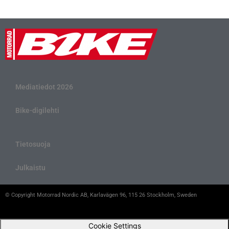
Mediatiedot 2026
Bike-digilehti
Tietosuoja
Julkaistu
© Copyright Motorrad Nordic AB, Karlavägen 96, 115 26 Stockholm, Sweden
Cookie Settings