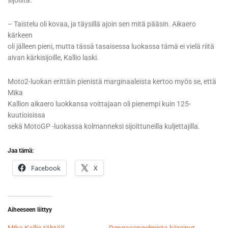
sijoista.
– Taistelu oli kovaa, ja täysillä ajoin sen mitä pääsin. Aikaero
kärkeen
oli jälleen pieni, mutta tässä tasaisessa luokassa tämä ei vielä riitä
aivan kärkisijoille, Kallio laski.
Moto2-luokan erittäin pienistä marginaaleista kertoo myös se, että
Mika
Kallion aikaero luokkansa voittajaan oli pienempi kuin 125-
kuutioisissa
sekä MotoGP -luokassa kolmanneksi sijoittuneilla kuljettajilla.
Jaa tämä:
Facebook
X
Aiheeseen liittyy