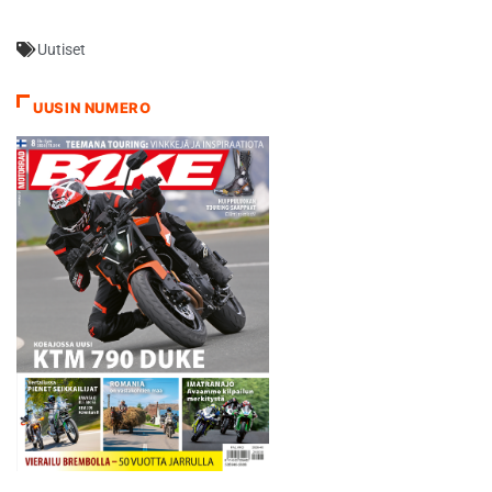
sekunnin etumatkaa. -
Kaatuminen tapahtui
Uutiset
pitkässä oikeassa
kaarteessa kuudennella
kierroksella, kun menetin
UUSIN NUMERO
eturenkaan pidon. Siinä
kohdassa ei enää jarruteta,
mutta rengas vain luisti alta
ilman, että olisin tehnyt…