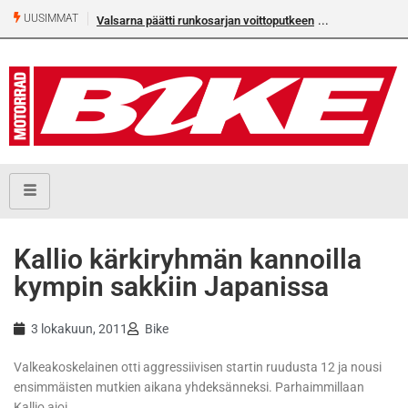
UUSIMMAT
Valsarna päätti runkosarjan voittoputkeen
Kallio kärkiryhmän kannoilla
kympin sakkiin Japanissa
3 lokakuun, 2011
Bike
Valkeakoskelainen otti aggressiivisen startin ruudusta 12 ja nousi
ensimmäisten mutkien aikana yhdeksänneksi. Parhaimmillaan
Kallio ajoi