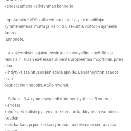
kahdeksantena kärkiryhmän kannoilla.
Lopulta Marc VDS -tallia edustava Kallio ylitti maalilinjan
kymmenentenä, mutta jäi vain 12,8 sekuntia voittoon ajaneelle
Andrea
Iannonelle.
– Alkukierrokset sujuivat hyvin ja olin tyytyväinen pyörään ja
renkaisiin. Kisan edetessä tuli pientä probleemaa moottoriin, joten
aina
kiihdytyksissä hitusen jäin edellä ajaville. Bensansyötön säädöt
eivät
osuneet ihan nappiin, Kallio myönsi.
– Sellaiset 3-4 kymmenystä olisi pitänyt löytää lisää vauhtia
kierrosta
kohden, että olisin pystynyt roikkumaan kärkiryhmän vauhdissa.
Kuuden
kärki karkasi, ja jäin kakkosryhmään taistelemaan seuraavista