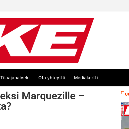
Tilaajapalvelu
Ota yhteyttä
Mediakortti
eksi Marquezille –
U
ta?