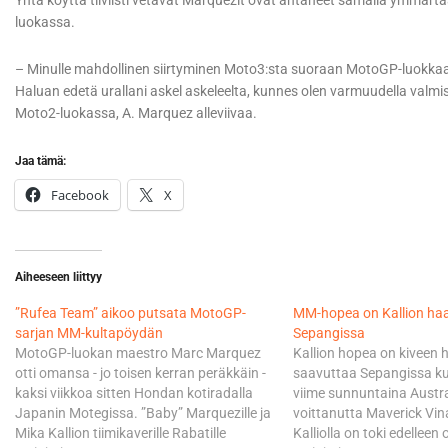
Yhtä köyttä tiiviisti vetävät Marquezit ovat antaneet samalla ymmärtää,
luokassa.
– Minulle mahdollinen siirtyminen Moto3:sta suoraan MotoGP-luokka
Haluan edetä urallani askel askeleelta, kunnes olen varmuudella val
Moto2-luokassa, A. Marquez alleviivaa.
Jaa tämä:
Facebook
X
Aiheeseen liittyy
”Rufea Team” aikoo putsata MotoGP-
MM-hopea on Kallion ha
sarjan MM-kultapöydän
Sepangissa
MotoGP-luokan maestro Marc Marquez
Kallion hopea on kiveen h
otti omansa - jo toisen kerran peräkkäin -
saavuttaa Sepangissa kuu
kaksi viikkoa sitten Hondan kotiradalla
viime sunnuntaina Austr
Japanin Motegissa. ”Baby” Marquezille ja
voittanutta Maverick Vi
Mika Kallion tiimikaverille Rabatille
Kalliolla on toki edellee