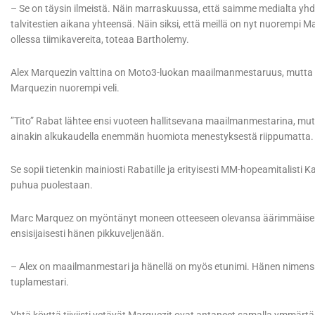
– Se on täysin ilmeistä. Näin marraskuussa, että saimme medialta yh
talvitestien aikana yhteensä. Näin siksi, että meillä on nyt nuorempi 
ollessa tiimikavereita, toteaa Bartholemy.
Alex Marquezin valttina on Moto3-luokan maailmanmestaruus, mutta sit
Marquezin nuorempi veli.
”Tito” Rabat lähtee ensi vuoteen hallitsevana maailmanmestarina, mut
ainakin alkukaudella enemmän huomiota menestyksestä riippumatta.
Se sopii tietenkin mainiosti Rabatille ja erityisesti MM-hopeamitalisti Kal
puhua puolestaan.
Marc Marquez on myöntänyt moneen otteeseen olevansa äärimmäisen ki
ensisijaisesti hänen pikkuveljenään.
– Alex on maailmanmestari ja hänellä on myös etunimi. Hänen nimensä 
tuplamestari.