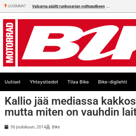
Valsarna päätti runkosarjan voittoputkeen
UUSIMMAT
Uutiset
Yhteystiedot
Tilaa Bike
Bike-digilehti
Kallio jää mediassa kakkos
mutta miten on vauhdin lai
30 joulukuun, 2014
Bike