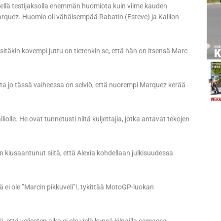
dellä testijaksolla enemmän huomiota kuin viime kauden
Marquez. Huomio oli vähäisempää Rabatin (Esteve) ja Kallion
äkin kovempi juttu on tietenkin se, että hän on itsensä Marc
ta jo tässä vaiheessa on selviö, että nuorempi Marquez kerää
liolle. He ovat tunnetusti niitä kuljettajia, jotka antavat tekojen
usaantunut siitä, että Alexia kohdellaan julkisuudessa
ei ole ”Marcin pikkuveli”!, tykittää MotoGP-luokan