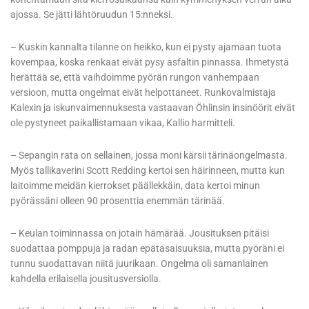
ajossa. Se jätti lähtöruudun 15:nneksi.
– Kuskin kannalta tilanne on heikko, kun ei pysty ajamaan tuota
kovempaa, koska renkaat eivät pysy asfaltin pinnassa. Ihmetystä
herättää se, että vaihdoimme pyörän rungon vanhempaan
versioon, mutta ongelmat eivät helpottaneet. Runkovalmistaja
Kalexin ja iskunvaimennuksesta vastaavan Öhlinsin insinöörit eivät
ole pystyneet paikallistamaan vikaa, Kallio harmitteli.
– Sepangin rata on sellainen, jossa moni kärsii tärinäongelmasta.
Myös tallikaverini Scott Redding kertoi sen häirinneen, mutta kun
laitoimme meidän kierrokset päällekkäin, data kertoi minun
pyörässäni olleen 90 prosenttia enemmän tärinää.
– Keulan toiminnassa on jotain hämärää. Jousituksen pitäisi
suodattaa pomppuja ja radan epätasaisuuksia, mutta pyöräni ei
tunnu suodattavan niitä juurikaan. Ongelma oli samanlainen
kahdella erilaisella jousitusversiolla.