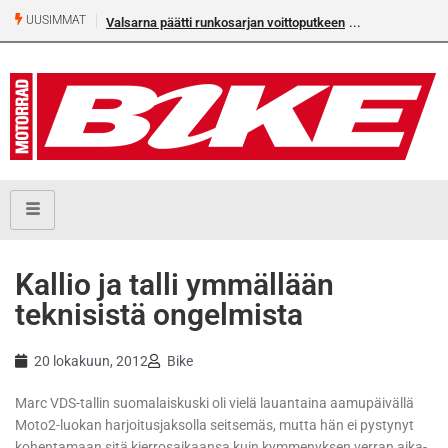
UUSIMMAT
Valsarna päätti runkosarjan voittoputkeen
Kallio ja talli ymmällään
teknisistä ongelmista
20 lokakuun, 2012
Bike
Marc VDS-tallin suomalaiskuski oli vielä lauantaina aamupäivällä
Moto2-luokan harjoitusjaksolla seitsemäs, mutta hän ei pystynyt
kohentamaan sitä kierrosaikaansa kuin kymmenyksen verran aika-