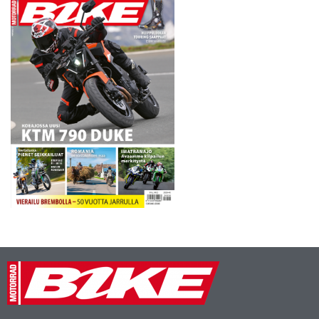
Nyt on…