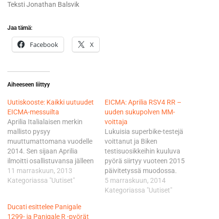
Teksti Jonathan Balsvik
Jaa tämä:
Facebook
X
Aiheeseen liittyy
Uutiskooste: Kaikki uutuudet
EICMA: Aprilia RSV4 RR –
EICMA-messuilta
uuden sukupolven MM-
Aprilia Italialaisen merkin
voittaja
mallisto pysyy
Lukuisia superbike-testejä
muuttumattomana vuodelle
voittanut ja Biken
2014. Sen sijaan Aprilia
testisuosikkeihin kuuluva
ilmoitti osallistuvansa jälleen
pyörä siirtyy vuoteen 2015
MotoGP-sarjaan vuodesta
11 marraskuun, 2013
päivitetyssä muodossa.
2016 alkaen. Näin ollen
Kategoriassa "Uutiset"
Uuden sukupolven RSV4 saa
5 marraskuun, 2014
kahden vuoden kuluttua
lisämerkinnän RR. Ylistetty
Kategoriassa "Uutiset"
sarjassa kilpailee viisi
V4-moottori on saanut 16
Ducati esittelee Panigale
tehdastiimia kolmen sijaan,
lisähevosvoimaa ja tuottaa
1299- ja Panigale R -pyörät