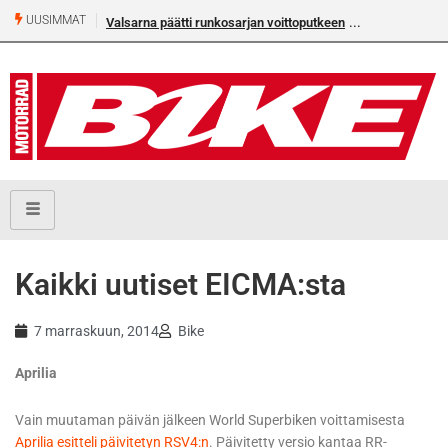
UUSIMMAT
Valsarna päätti runkosarjan voittoputkeen
Älä missaa täm
numeroa!
Kaikki uutiset EICMA:sta
7 marraskuun, 2014
Bike
Aprilia
Vain muutaman päivän jälkeen World Superbiken voittamisesta
Aprilia esitteli päivitetyn RSV4:n
. Päivitetty versio kantaa RR-