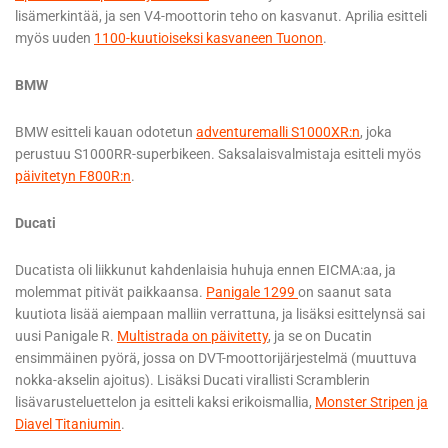
lisämerkintää, ja sen V4-moottorin teho on kasvanut. Aprilia esitteli
myös uuden
1100-kuutioiseksi kasvaneen Tuonon
.
BMW
BMW esitteli kauan odotetun
adventuremalli S1000XR:n
, joka
perustuu S1000RR-superbikeen. Saksalaisvalmistaja esitteli myös
päivitetyn F800R:n
.
Ducati
Ducatista oli liikkunut kahdenlaisia huhuja ennen EICMA:aa, ja
molemmat pitivät paikkaansa.
Panigale 1299
on saanut sata
kuutiota lisää aiempaan malliin verrattuna, ja lisäksi esittelynsä sai
uusi Panigale R.
Multistrada on päivitetty
, ja se on Ducatin
ensimmäinen pyörä, jossa on DVT-moottorijärjestelmä (muuttuva
nokka-akselin ajoitus). Lisäksi Ducati virallisti Scramblerin
lisävarusteluettelon ja esitteli kaksi erikoismallia,
Monster Stripen ja
Diavel Titaniumin
.