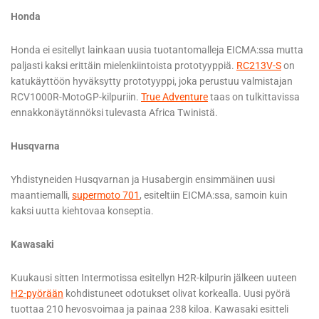
Honda
Honda ei esitellyt lainkaan uusia tuotantomalleja EICMA:ssa mutta
paljasti kaksi erittäin mielenkiintoista prototyyppiä.
RC213V-S
on
katukäyttöön hyväksytty prototyyppi, joka perustuu valmistajan
RCV1000R-MotoGP-kilpuriin.
True Adventure
taas on tulkittavissa
ennakkonäytännöksi tulevasta Africa Twinistä.
Husqvarna
Yhdistyneiden Husqvarnan ja Husabergin ensimmäinen uusi
maantiemalli,
supermoto 701
, esiteltiin EICMA:ssa, samoin kuin
kaksi uutta kiehtovaa konseptia.
Kawasaki
Kuukausi sitten Intermotissa esitellyn H2R-kilpurin jälkeen uuteen
H2-pyörään
kohdistuneet odotukset olivat korkealla. Uusi pyörä
tuottaa 210 hevosvoimaa ja painaa 238 kiloa. Kawasaki esitteli