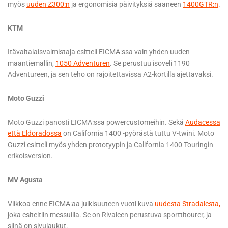
myös
uuden Z300:n
ja ergonomisia päivityksiä saaneen
1400GTR:n
.
KTM
Itävaltalaisvalmistaja esitteli EICMA:ssa vain yhden uuden
maantiemallin,
1050 Adventuren
. Se perustuu isoveli 1190
Adventureen, ja sen teho on rajoitettavissa A2-kortilla ajettavaksi.
Moto Guzzi
Moto Guzzi panosti EICMA:ssa powercustomeihin. Sekä
Audacessa
että Eldoradossa
on California 1400 -pyörästä tuttu V-twini. Moto
Guzzi esitteli myös yhden prototyypin ja California 1400 Touringin
erikoisversion.
MV Agusta
Viikkoa enne EICMA:aa julkisuuteen vuoti kuva
uudesta Stradalesta,
joka esiteltiin messuilla. Se on Rivaleen perustuva sporttitourer, ja
siinä on sivulaukut.