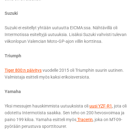
Suzuki
Suzuki ei esitellyt yhtään uutuutta EICMA:ssa. Nähtävillä oli
Intermotissa esiteltyjä uutuuksia. Lisäksi Suzuki vahvisti tulevan
viikonlopun Valencian Moto-GP-ajon villin korttinsa.
Triumph
Tiger 800:n päivitys
vuodelle 2015 oli Triumphin suurin uutinen.
Valmistaja esitteli myös kaksi erikoisversiota.
Yamaha
Yksi messujen hauskimmista uutuuksista oli
uusi YZF-R1
, jota oli
odotettu Intermotista saakka. Sen teho on 200 hevosvoimaa ja
paino 199 kiloa. Yamaha esitteli myös
Tracerin
, joka on MT-09-
pyörään perustuva sporttitourer.