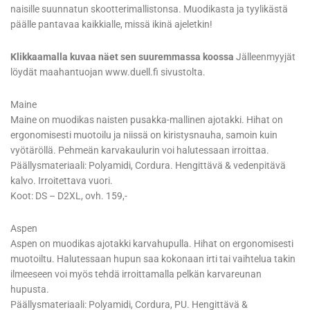
naisille suunnatun skootterimallistonsa. Muodikasta ja tyylikästä
päälle pantavaa kaikkialle, missä ikinä ajeletkin!
Klikkaamalla kuvaa näet sen suuremmassa koossa
Jälleenmyyjät
löydät maahantuojan www.duell.fi sivustolta.
Maine
Maine on muodikas naisten pusakka-mallinen ajotakki. Hihat on
ergonomisesti muotoilu ja niissä on kiristysnauha, samoin kuin
vyötäröllä. Pehmeän karvakaulurin voi halutessaan irroittaa.
Päällysmateriaali: Polyamidi, Cordura. Hengittävä & vedenpitävä
kalvo. Irroitettava vuori.
Koot: DS – D2XL, ovh. 159,-
Aspen
Aspen on muodikas ajotakki karvahupulla. Hihat on ergonomisesti
muotoiltu. Halutessaan hupun saa kokonaan irti tai vaihtelua takin
ilmeeseen voi myös tehdä irroittamalla pelkän karvareunan
hupusta.
Päällysmateriaali: Polyamidi, Cordura, PU. Hengittävä &