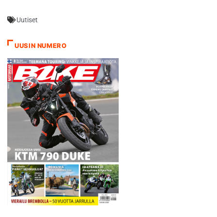
varmistui 1990-luvun
taitteessa, jolloin tuli
Uutiset
ensimmäinen Päijänneajon
voittokin. Tiaisen viimeinen
kausi enduron MM-sarjassa
UUSIN NUMERO
oli vuonna 2003. "Mitalien
luovutuksesta oli puhetta
ensimmäisen kerran jo viisi
vuotta sitten. Talvella…