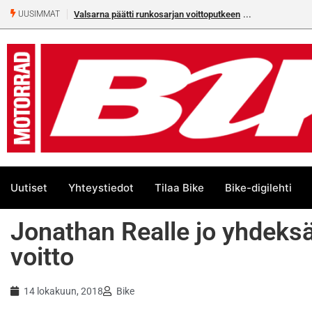
Valsarna päätti runkosarjan voittoputkeen
UUSIMMAT
Uutiset
Yhteystiedot
Tilaa Bike
Bike-digilehti
Jonathan Realle jo yhdek
voitto
14 lokakuun, 2018
Bike