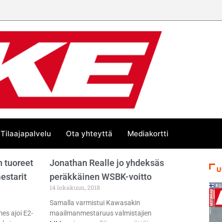
Tilaajapalvelu
Ota yhteyttä
Mediakortti
 tuoreet
Jonathan Realle jo yhdeksäs
U
starit
peräkkäinen WSBK-voitto
14 lokakuun, 2018
Samalla varmistui Kawasakin
es ajoi E2-
maailmanmestaruus valmistajien