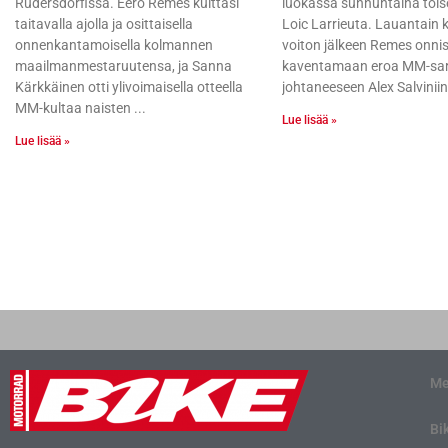
Rüdersdorfissa. Eero Remes kuittasi
luokassa sunnuntaina tois
taitavalla ajolla ja osittaisella
Loic Larrieuta. Lauantain k
onnenkantamoisella kolmannen
voiton jälkeen Remes onnis
maailmanmestaruutensa, ja Sanna
kaventamaan eroa MM-sar
Kärkkäinen otti ylivoimaisella otteella
johtaneeseen Alex Salviniin,
MM-kultaa naisten
Lue lisää »
Lue lisää »
Me
Bi