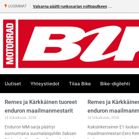
Valsarna päätti runkosarjan voittoputkeen
UUSIMMAT
Uutiset
Yhteystiedot
Tilaa Bike
Bike-digilehti
Remes ja Kärkkäinen tuoreet
Remes ja Kärkkäinen
enduron maailmanmestarit
enduron maailmanme
14 lokakuun, 2018
14 lokakuun, 2018
Enduron MM-sarja päättyi
Kaksinkertainen E1-luokan
sunnuntaina suomalaisjuhliin Saksan
maailmanmestari Eero Rem