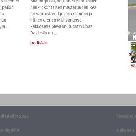
eksi ennen
MM-sarjassa, neljännen perättäisen
ilpailun
henkilökohtaisen mestaruuden Rea
tui
on varmistanut jo aikaisemmin ja
jaa
hänen eronsa MM-sarjassa
 ja
kakkosena olevaan Ducatin Chaz
Daviesiin on
Lue lisää »
diatiedot 2026
Tietosuoj
ke-digilehti
Julkaistu