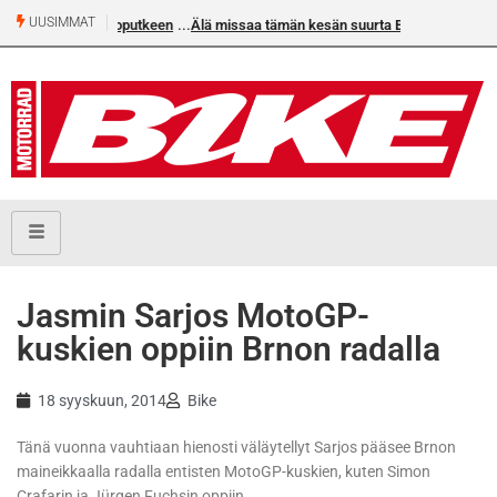
UUSIMMAT
an voittoputkeen
Älä missaa tämän kesän suurta Bike-
numeroa!
Jasmin Sarjos MotoGP-
kuskien oppiin Brnon radalla
18 syyskuun, 2014
Bike
Tänä vuonna vauhtiaan hienosti väläytellyt Sarjos pääsee Brnon
maineikkaalla radalla entisten MotoGP-kuskien, kuten Simon
Crafarin ja Jürgen Fuchsin oppiin.