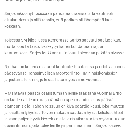
Sarjos aikoo nyt tosissaan panostaa uraansa, sillä vauhti oli
alkukaudesta jo sillä tasolla, että podium oli lähempänä kuin
koskaan.
Toisessa SM-kilpailussa Kemorassa Sarjos saavutti paalupaikan,
mutta lopulta taisto keskeytyi hänen kohdaltaan rajuun
kaatumiseen. Sarjos loukkaantui ja joutui olemaan pitkään sivussa.
Nyt hän on kuitenkin saanut kuntoutettua itsensä ja odottaa innolla
pääsevänsä Kansainvälisen Moottoriliitto FIM:n naiskomission
järjestämälle leirille, jolle osallistui myös viime vuonna.
– Mahtavaa päästä osallistumaan leirille taas tänä vuonna! Brno
on kuulema hieno rata ja tämä on upea mahdollisuus päästä
ajamaan siellä. Tähän reissuun on kiva päättää kausi, joka muuten
jäi osaltani lyhyeksi. Toivon mukaan saadaan hyvät keliolosuhteet
ja saan paljon hyviä kierroksia alle leirin aikana. Kiva myös tutustua
uusiin ihmisiin, joita tulee leirille ympäri maailman!, Sarjos iloitsee.