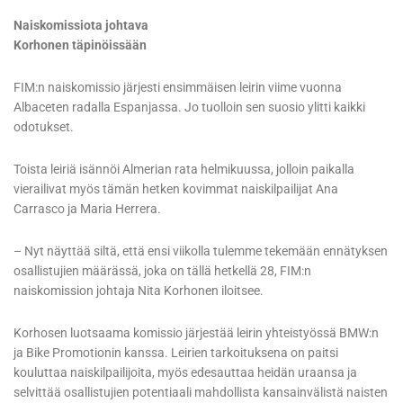
Naiskomissiota johtava
Korhonen täpinöissään
FIM:n naiskomissio järjesti ensimmäisen leirin viime vuonna
Albaceten radalla Espanjassa. Jo tuolloin sen suosio ylitti kaikki
odotukset.
Toista leiriä isännöi Almerian rata helmikuussa, jolloin paikalla
vierailivat myös tämän hetken kovimmat naiskilpailijat Ana
Carrasco ja Maria Herrera.
– Nyt näyttää siltä, että ensi viikolla tulemme tekemään ennätyksen
osallistujien määrässä, joka on tällä hetkellä 28, FIM:n
naiskomission johtaja Nita Korhonen iloitsee.
Korhosen luotsaama komissio järjestää leirin yhteistyössä BMW:n
ja Bike Promotionin kanssa. Leirien tarkoituksena on paitsi
kouluttaa naiskilpailijoita, myös edesauttaa heidän uraansa ja
selvittää osallistujien potentiaali mahdollista kansainvälistä naisten