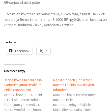
RR-sarjaa silmällä pitäen.
– Meillä on kovatasoisia valmentajia, huikea rata, osallistujia 12 eri
maasta ja Bemarin toimittamat S 1000 RR -pyörät, joten luvassa on
varmasti mahtava viikko!, Korhonen kiteyttää.
Jaa tämä:
Facebook
X
Aiheeseen liittyy
Sarjos kovassa seurassa
Nita Korhosen junaileman
Korhosen junailemalla rr-
naisten rr-leirin suosio ylitti
leirillä Espanjassa
odotukset
Viime viikonlopun RR-leiri
Kautta aikojen ensimmäinen
keräsi Albaceten radalle
naispuolisille
Espanjaan yhteensä 24
ratamoottoripyöräilijöille
naista ympäri maailman.
räätälöity kansainvälinen