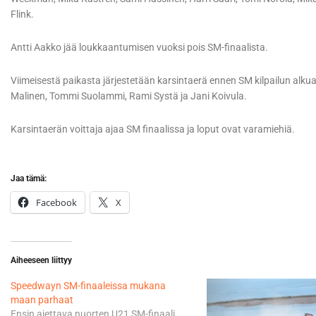
Flink.
Antti Aakko jää loukkaantumisen vuoksi pois SM-finaalista.
Viimeisestä paikasta järjestetään karsintaerä ennen SM kilpailun alku
Malinen, Tommi Suolammi, Rami Systä ja Jani Koivula.
Karsintaerän voittaja ajaa SM finaalissa ja loput ovat varamiehiä.
Jaa tämä:
Facebook
X
Aiheeseen liittyy
Speedwayn SM-finaaleissa mukana
maan parhaat
Ensin ajettava nuorten U21 SM-finaali