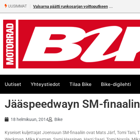
Valsarna päätti runkosarjan voittoputkeen
UUSIMMAT
Uutiset
Yhteystiedot
Tilaa Bike
Bike-digilehti
Jääspeedwayn SM-finaalin n
18 helmikuun, 2014
Bike
Kyseiset kuljettajat Joensuun SM-finaaliin ovat Mats Järf, Tomi Tan
Weckman, Mika Kastren, Sami Hassinen, Harri Saari, Tomi Norola, Mika 