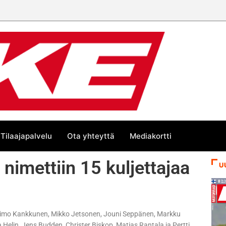
Tilaajapalvelu
Ota yhteyttä
Mediakortti
imettiin 15 kuljettajaa
U
i, Timo Kankkunen, Mikko Jetsonen, Jouni Seppänen, Markku
Helin, Jens Budden, Christer Biskop, Matias Rantala ja Pertti