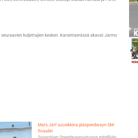
a seuraavien kuljettajien kesken. Karsintaerässä akavat Jarmo
Mats Järf suosikkina jääspeedwayn SM-
finaaliin
Suupohjan Speedwaypuistossa mitellään