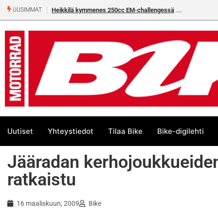
Heikkilä kymmenes 250cc EM-challengessä
Rantala flat
UUSIMMAT
Uutiset
Yhteystiedot
Tilaa Bike
Bike-digilehti
Jääradan kerhojoukkueid
ratkaistu
16 maaliskuun, 2009
Bike