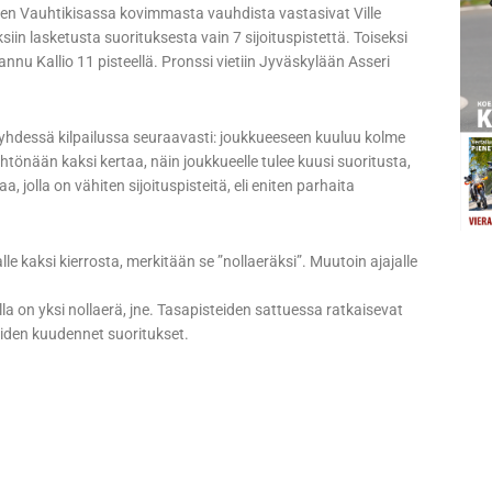
den Vauhtikisassa kovimmasta vauhdista vastasivat Ville
siin lasketusta suorituksesta vain 7 sijoituspistettä. Toiseksi
nu Kallio 11 pisteellä. Pronssi vietiin Jyväskylään Asseri
dessä kilpailussa seuraavasti: joukkueeseen kuuluu kolme
htönään kaksi kertaa, näin joukkueelle tulee kuusi suoritusta,
, jolla on vähiten sijoituspisteitä, eli eniten parhaita
lle kaksi kierrosta, merkitään se ”nollaeräksi”. Muutoin ajajalle
lla on yksi nollaerä, jne. Tasapisteiden sattuessa ratkaisevat
ueiden kuudennet suoritukset.