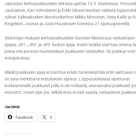
Jääradan kerhojoukkueiden SM-kisa ajettiin 15.3. Iisalmessa. Porove
Jauhiainen, Kari Vehniäinen ja Erkki Silvasti keräten viidestä lopputulok
tulivat Valkeakosken Moottorikerhon Mikko Mononen, Vesa Kallio ja Han
Kingelinin, Joonas ja Jussi Huuskosen toimesta 21 sijoituspisteellä.
Sääntöjen mukaan kerhojoukkueiden Suomen Mestaruus ratkaistaan yh
ajajaa, JR1-, JR2- ja JR3 -luokan ajaja. Kukin luokka starttaa omana lä
joista viisi parasta huomioidaan joukkueen tulokseksi. Se joukkue voittaa
eräsijoituksia.
Mikäli joukkueen ajaja ei starttaa erään tai keskeyttää erän ajettuaan a
on aina merkittävä erätuloksiin sijoitus. Lopputuloksissa sijoittuvat
korkeammalle joukkueet joilla ei ole nollaeriä, seuraavaksi joukkueet joi
erävoitot, toiset sijat jne. Mikäli eroa ei näin saada, ratkaisevat joukk
Jaa tämä:
Facebook
X