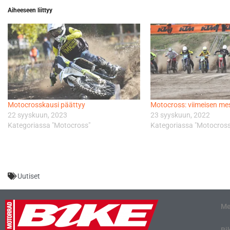
Aiheeseen liittyy
Motocrosskausi päättyy
Motocross: viimeisen me
22 syyskuun, 2023
23 syyskuun, 2022
Kategoriassa "Motocross"
Kategoriassa "Motocross
Uutiset
Me
Bi