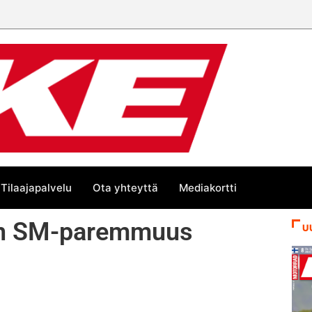
 trackin Euroopan Cupin mestari
Tilaajapalvelu
Ota yhteyttä
Mediakortti
en SM-paremmuus
U