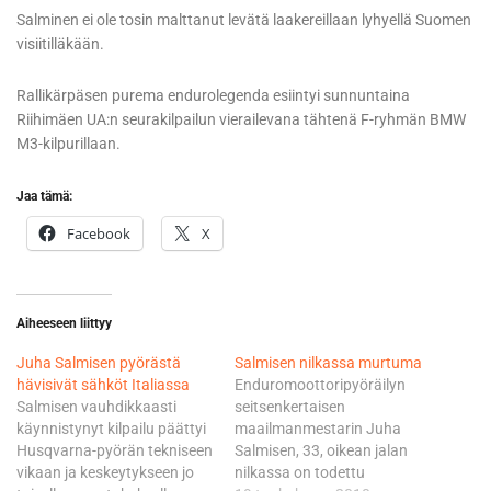
Salminen ei ole tosin malttanut levätä laakereillaan lyhyellä Suomen
visiitilläkään.
Rallikärpäsen purema endurolegenda esiintyi sunnuntaina
Riihimäen UA:n seurakilpailun vierailevana tähtenä F-ryhmän BMW
M3-kilpurillaan.
Jaa tämä:
Facebook
X
Aiheeseen liittyy
Juha Salmisen pyörästä
Salmisen nilkassa murtuma
hävisivät sähköt Italiassa
Enduromoottoripyöräilyn
Salmisen vauhdikkaasti
seitsenkertaisen
käynnistynyt kilpailu päättyi
maailmanmestarin Juha
Husqvarna-pyörän tekniseen
Salmisen, 33, oikean jalan
vikaan ja keskeytykseen jo
nilkassa on todettu