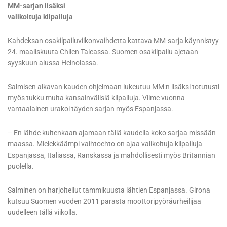
MM-sarjan lisäksi
valikoituja kilpailuja
Kahdeksan osakilpailuviikonvaihdetta kattava MM-sarja käynnistyy
24. maaliskuuta Chilen Talcassa. Suomen osakilpailu ajetaan
syyskuun alussa Heinolassa.
Salmisen alkavan kauden ohjelmaan lukeutuu MM:n lisäksi totutusti
myös tukku muita kansainvälisiä kilpailuja. Viime vuonna
vantaalainen urakoi täyden sarjan myös Espanjassa.
– En lähde kuitenkaan ajamaan tällä kaudella koko sarjaa missään
maassa. Mielekkäämpi vaihtoehto on ajaa valikoituja kilpailuja
Espanjassa, Italiassa, Ranskassa ja mahdollisesti myös Britannian
puolella.
Salminen on harjoitellut tammikuusta lähtien Espanjassa. Girona
kutsuu Suomen vuoden 2011 parasta moottoripyöräurheilijaa
uudelleen tällä viikolla.