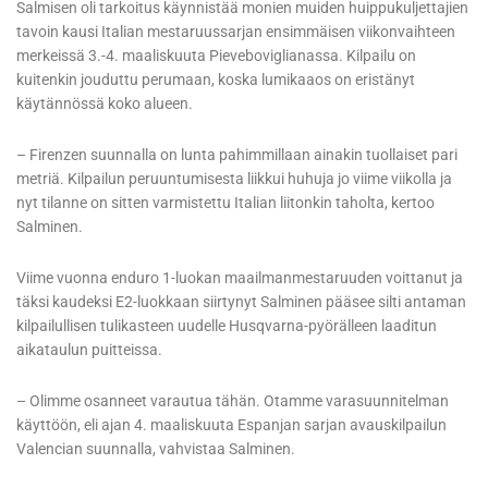
Salmisen oli tarkoitus käynnistää monien muiden huippukuljettajien
tavoin kausi Italian mestaruussarjan ensimmäisen viikonvaihteen
merkeissä 3.-4. maaliskuuta Pieveboviglianassa. Kilpailu on
kuitenkin jouduttu perumaan, koska lumikaaos on eristänyt
käytännössä koko alueen.
– Firenzen suunnalla on lunta pahimmillaan ainakin tuollaiset pari
metriä. Kilpailun peruuntumisesta liikkui huhuja jo viime viikolla ja
nyt tilanne on sitten varmistettu Italian liitonkin taholta, kertoo
Salminen.
Viime vuonna enduro 1-luokan maailmanmestaruuden voittanut ja
täksi kaudeksi E2-luokkaan siirtynyt Salminen pääsee silti antaman
kilpailullisen tulikasteen uudelle Husqvarna-pyörälleen laaditun
aikataulun puitteissa.
– Olimme osanneet varautua tähän. Otamme varasuunnitelman
käyttöön, eli ajan 4. maaliskuuta Espanjan sarjan avauskilpailun
Valencian suunnalla, vahvistaa Salminen.