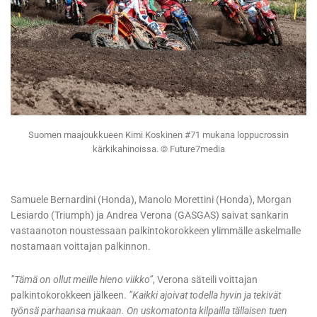
Suomen maajoukkueen Kimi Koskinen #71 mukana loppucrossin
kärkikahinoissa. © Future7media
Samuele Bernardini (Honda), Manolo Morettini (Honda), Morgan
Lesiardo (Triumph) ja Andrea Verona (GASGAS) saivat sankarin
vastaanoton noustessaan palkintokorokkeen ylimmälle askelmalle
nostamaan voittajan palkinnon.
”Tämä on ollut meille hieno viikko”
, Verona säteili voittajan
palkintokorokkeen jälkeen.
”Kaikki ajoivat todella hyvin ja tekivät
työnsä parhaansa mukaan. On uskomatonta kilpailla tällaisen tuen