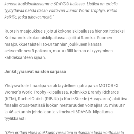
kanssa kotikilpailussamme 6DAYS® Italiassa. Lisäksi on todella
tyydyttävää nähdä Italian voittavan Junior World Trophyn. Kiitos
kaikille, jotka tukevat meitä.”
Ruotsin maajoukkue sijoittui kokonaiskilpailussa hienosti toiseksi.
Kolmanneksi kokonaiskilpailussa sijoittui Ranska. Suomen
maajoukkue taisteli Iso-Britannian joukkueen kanssa
seitsemännestä paikasta, mutta tällä kertaa oli tyytyminen
kahdeksanteen sijaan.
Jenkit jyräsivät naisten sarjassa
Yhdysvalloille finaalipäivä oli täydellinen juhlapäivä MOTOREX
Women’s World Trophy -kilpailussa. Kolmikko Brandy Richards
(KTM), Rachel Gutish (RIEJU) ja Korie Steede (Husqvarna) aloittivat
finaalin cross-testissä luokan mestaruuden voittajina 35 minuutin
ja 46 sekunnin johdollaan ja viimeisteli 6DAYS® -kilpailunsa
tyylikkäästi.
”Olen erittäin ylpeä joukkuetovereistani ja itsestäni tästä voittoisasta