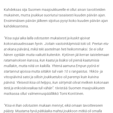
Kahdeksas sija Suomen maajoukkueelle ei ollut aivan tavoitteiden
mukainen, mutta joukkue suoriutui tasaisesti kuuden päivän ajan.
Ensimmäisen päivän jälkeen sijoitus pysyi koko kuuden päivän ajan
kahdeksantena.
”Kisa sujui aika lailla odotusten mukaisesti ja kuskit ajoivat
kokonaisuudessaan hyvin. Joitain vastoinkäymisiä toki oli. Peetun etu-
at ekana päivänä, mikä teki asetelman heti heikommaksi. Se ei ollut
hänen syytään mutta vaikutti kuitenkin. Kytönen jäi kerran taistelemaan
ratamainoksen kanssa, kun kaatui ja lisäksi oli pieniä kaatumisia
muillakin, mutta niitä on kaikilla. Yhtenä aamuna Empun pyörä ei
startannut ajoissa mutta siitäkin tuli vain 10 s rangaistus. Ykkös- ja
vitospäivinä satoi ja silloin joukkuetulos oli parempi kuin kuivina
päivinä. Yleisesti kisa oli helppo, kun siirtymät olivat melkein kokonaan
tietä ja erikoiskoeaikaa tuli vähän”.
tiivistää Suomen maajoukkueen
matkassa ollut valmennuspäällikkö Tomi Konttinen.
”Kisa ei ihan odotusten mukaan mennyt, eikä omaan tavoitteeseen
päästy. Muutama hyvä pätkäaika mahtui joukkoon mitkä oli omalla