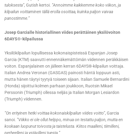
tuloksesta”,
Gutish kertoi.
”Annoimme kaikkemme koko viikon, ja
kilpailun voittaminen tällä erolla osoittaa, kuinka paljon vaivaa
panostimme.”
Josep Garcialle historiallinen viides perättäinen yksilövoiton
6DAYS®-kilpailussa
Yksilökilpailun lopullisessa kokonaispisteissä Espanjan Josep
Garcia (KTM) saavutti ennennäkemättömän viidennen peräkkäisen
voiton. Espanjalainen on jälleen kerran 6DAYS®-kilpailun voittaja.
Italian Andrea Veronan (GASGAS) painosti häntä loppuun asti,
mutta hänen täytyi tyytyä toiseen sijaan. Italian Samuele Bernardini
(Honda) sijoittui kolmen parhaan joukkoon, Ruotsin Mikael
Perssonin (Triumph) ollessa neljäs ja Italian Morgan Lesiardon
(Triumph) viidennen.
”On erityinen hetki voittaa kokonaiskilpailun viides voitto”
, Garcia
sanoi.
”Viikko ei ole ollut helppo, minua on testattu paljon, mutta en
koskaan luopunut toivosta ja taistelusta. Kiitos maalleni, tiimilleni,
perheelleni ja ystävilleni tuesta.”