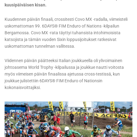
kuusipäiväisen kisan.
Kuudennen päivän finaali, crossitesti Covo MX -radalla, viimeisteli
uskomattoman 99. 6DAYS® FIM Enduro of Nations -kilpailun
Bergamossa. Covo MX -rata täyttyi tuhansista intohimoisista
katsojista ja tämän vuoden Sixin loppusijoitukset ratkesivat
uskomattoman tunnelman vallitessa.
Viidennen päivän päätteeksi Italian joukkueella oli ylivoimainen
johtoasema World Trophy -kilpailussa ja joukkue nautti voitosta
myös viimeisen päivän finaalissa ajetussa cross-testissä, kun
joukkue julistettiin 6DAYS® FIM Enduro of Nationsin
kokonaisvoittajiksi.