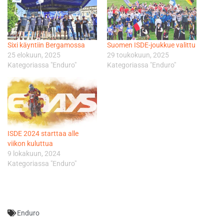
Sixi käyntiin Bergamossa
Suomen ISDE-joukkue valittu
25 elokuun, 2025
29 toukokuun, 2025
Kategoriassa "Enduro"
Kategoriassa "Enduro"
ISDE 2024 starttaa alle
viikon kuluttua
9 lokakuun, 2024
Kategoriassa "Enduro"
Enduro