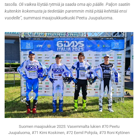
tasolla. Oli vaikea löytää rytmiä ja saada oma ajo päälle. Paljon saatiin
kuitenkin kokemusta ja tiedetään paremmin mitä pitää kehittää ensi
vuodelle”,
summasi maajoukkuekuski Peetu Juupaluoma.
Suomen maajoukkue 2025: Vasemmalta lukien #70 Peetu
Juupaluoma, #71 Kimi Koskinen, #72 Eemil Pohjola, #73 Roni Kytönen