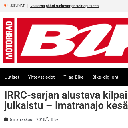
Valsarna päätti runkosarjan voittoputkeen
UUSIMMAT
Uutiset
Yhteystiedot
Tilaa Bike
Bike-digilehti
IRRC-sarjan alustava kilpa
julkaistu – Imatranajo kes
6 marraskuun, 2018
Bike