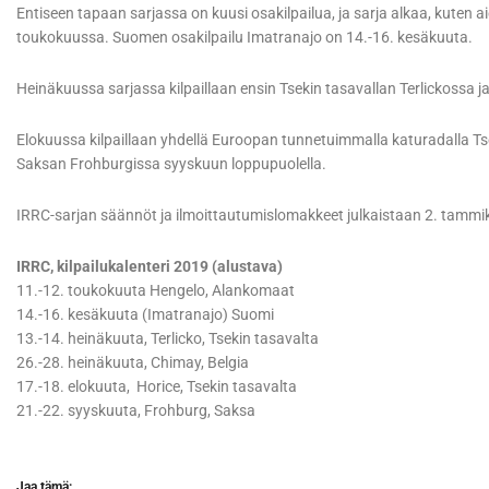
Entiseen tapaan sarjassa on kuusi osakilpailua, ja sarja alkaa, kuten
toukokuussa. Suomen osakilpailu Imatranajo on 14.-16. kesäkuuta.
Heinäkuussa sarjassa kilpaillaan ensin Tsekin tasavallan Terlickossa j
Elokuussa kilpaillaan yhdellä Euroopan tunnetuimmalla katuradalla Ts
Saksan Frohburgissa syyskuun loppupuolella.
IRRC-sarjan säännöt ja ilmoittautumislomakkeet julkaistaan 2. tammi
IRRC, kilpailukalenteri 2019 (alustava)
11.-12. toukokuuta Hengelo, Alankomaat
14.-16. kesäkuuta (Imatranajo) Suomi
13.-14. heinäkuuta, Terlicko, Tsekin tasavalta
26.-28. heinäkuuta, Chimay, Belgia
17.-18. elokuuta, Horice, Tsekin tasavalta
21.-22. syyskuuta, Frohburg, Saksa
Jaa tämä: