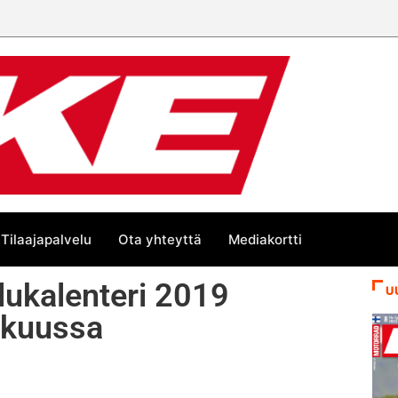
Tilaajapalvelu
Ota yhteyttä
Mediakortti
ilukalenteri 2019
U
äkuussa