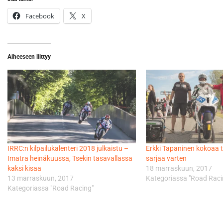
Facebook
X
Aiheeseen liittyy
IRRC:n kilpailukalenteri 2018 julkaistu –
Erkki Tapaninen kokoaa t
Imatra heinäkuussa, Tsekin tasavallassa
sarjaa varten
kaksi kisaa
18 marraskuun, 2017
13 marraskuun, 2017
Kategoriassa "Road Raci
Kategoriassa "Road Racing"