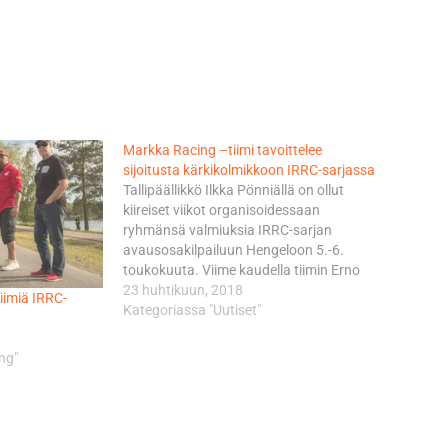
Markka Racing –tiimi tavoittelee
sijoitusta kärkikolmikkoon IRRC-sarjassa
Tallipäällikkö Ilkka Pönniällä on ollut
kiireiset viikot organisoidessaan
ryhmänsä valmiuksia IRRC-sarjan
avausosakilpailuun Hengeloon 5.-6.
toukokuuta. Viime kaudella tiimin Erno
Kostamo oli Superbike-luokassa
23 huhtikuun, 2018
iimiä IRRC-
loppupisteissä neljäs ja Juha Kallion
Kategoriassa "Uutiset"
sijoitus samassa luokassa oli kymmenes.
”Nyt alkava toinen kilpakausi IRRC:ssä on
ng"
entistä helpompi, sillä kisapaikkakunnat
palveluineen ovat tuttuja. Tosin yksi uusi
osakilpailu on…