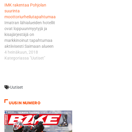
IMK rakentaa Pohjolan
suurinta
moottoriurheilutapahtumaa
Imatran lähialueiden hotellit
ovat loppuunmyytyjä ja
kisajärjestäjä on
markkinoinut tapahtumaa
aktiivisesti Saimaan alueen
ympäristössä, josta pystyy
4 heinäkuun, 2018
tulemaan kisoja katsomaan
Kategoriassa "Uutiset"
ilman yöpymistä.
Imatranajon ajankohta
keskellä lomakautta on
tuonut haasteita kilpailijoille
Uutiset
kuljetuskaluston paikkojen
saamisessa täysille laivoille.
”Majoitustilanteen takia
UUSIN NUMERO
olemme painottaneet
Imatranajon loppuajan
markkinoinnissa
päivämatkoja”, Suikkari
kertoo. Imatranajo