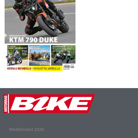
kiinnostaa kovasti
ulkomaalaisia kuljettajia.
”Imatranajo…
Mediatiedot 2026