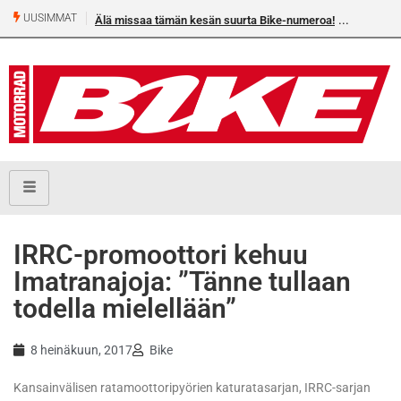
UUSIMMAT
Älä missaa tämän kesän suurta Bike-numeroa!
Heikkilä
IRRC-promoottori kehuu
Imatranajoja: ”Tänne tullaan
todella mielellään”
8 heinäkuun, 2017
Bike
Kansainvälisen ratamoottoripyörien katuratasarjan, IRRC-sarjan