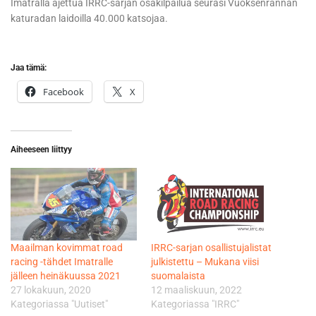
Imatralla ajettua IRRC-sarjan osakilpailua seurasi Vuoksenrannan
katuradan laidoilla 40.000 katsojaa.
Jaa tämä:
Facebook
X
Aiheeseen liittyy
Maailman kovimmat road
IRRC-sarjan osallistujalistat
racing -tähdet Imatralle
julkistettu – Mukana viisi
jälleen heinäkuussa 2021
suomalaista
27 lokakuun, 2020
12 maaliskuun, 2022
Kategoriassa "Uutiset"
Kategoriassa "IRRC"