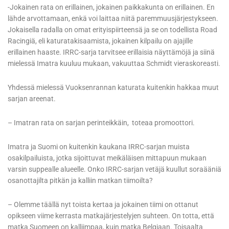
-Jokainen rata on erillainen, jokainen paikkakunta on erillainen. En
lähde arvottamaan, enkä voi laittaa niitä paremmuusjärjestykseen.
Jokaisella radalla on omat erityispiirteensä ja se on todellista Road
Racingiä, eli katuratakisaamista, jokainen kilpailu on ajajille
erillainen haaste. IRRC-sarja tarvitsee erillaisia näyttämöjä ja siinä
mielessä Imatra kuuluu mukaan, vakuuttaa Schmidt vieraskoreasti.
Yhdessä mielessä Vuoksenrannan katurata kuitenkin hakkaa muut
sarjan areenat.
– Imatran rata on sarjan perinteikkäin, toteaa promoottori.
Imatra ja Suomi on kuitenkin kaukana IRRC-sarjan muista
osakilpailuista, jotka sijoittuvat meikäläisen mittapuun mukaan
varsin suppealle alueelle. Onko IRRC-sarjan vetäjä kuullut soraääniä
osanottajilta pitkän ja kalliin matkan tiimoilta?
– Olemme täällä nyt toista kertaa ja jokainen tiimi on ottanut
opikseen viime kerrasta matkajärjestelyjen suhteen. On totta, että
matka Suomeen on kalliimpaa, kuin matka Belgiaan. Toisaalta