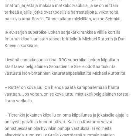
Imatran järjestäjä maksaa matkakorvauksia, ja se on erittäin
tärkeää ajajille, jotka ovat todellisia harrastelijoita, viikot töitä
paiskivia amatöörejä. Tänne tullaan mielellään, uskoo Schmidt.
IRRC-sarjan superbike-luokan sarjakärki rankkaa villillä kortilla
Imatran kilpailuun starttaavat brittipilotit Michael Rutterin ja Dan
Kneenin korkealle.
Lievänä ennakkosuosikkina IRRC-superbike-luokan kilpailuun
starttaava belgialainen Sebastien Le Grelle odottaa tiukinta
vastusta ison-britannian katurataspesialistilta Michael Rutterilta.
– Rutter on kova luu. On hienoa päätä kamppailemaan häntä
vastaan. Jos voitan, on se kova juttu, mietiskeli belgialainen torstai-
iltana varikolla.
– Tietenkin jokainen kilpailu on oma kilpailunsa ja jokaisella ajajalla
on hyvät päivät ja huonot päivät. Kallio ja Kostamo voivat
onnistuessaan olla hyvinkin pahoja vastuksia. Ei voi heitä
aliarvioida, tunnusti Le Grelle kysyttäessä suomalaisajajien