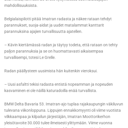
mahdollisuuksista.
Belgialaispilotti pitää Imatran radasta ja näkee rataan tehdyt
parannukset, suoja-aidat ja uudet matalammat kanttarit
parannuksina ajajien turvallisuutta ajatellen.
– Kävin kiertämässä radan ja täytyy todeta, että rataan on tehty
paljon parannuksia ja se on huomattavasti aikaisempaa
turvallisempi, totesi Le Grelle.
Radan päällysteen uusimista hän kuitenkin vieroksui.
– Uusi asfaltti tekisi radasta entistä nopeamman ja nopeuden
kasvaminen ei ole näillä katuradoilla enää turvallista.
BMW Delta Bavaria 53. Imatran-ajo tuplaa rajakaupungin väkiluvun
tulevana viikonloppuna. Lippujen ennakkomyynti oli viime vuotista
vilkkaampaa ja kilpailun järjestäjän, Imatran Moottorikerhon
yleisötavoite 30.000 tulee ilmeisesti ylittymään. Viime vuonna