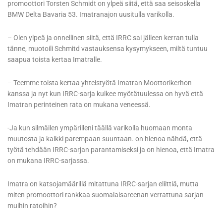
promoottori Torsten Schmidt on ylpeä siitä, että saa seisoskella
BMW Delta Bavaria 53. Imatranajon uusitulla varikolla.
– Olen ylpeä ja onnellinen siitä, että IRRC sai jälleen kerran tulla
tänne, muotoili Schmitd vastauksensa kysymykseen, miltä tuntuu
saapua toista kertaa Imatralle.
– Teemme toista kertaa yhteistyötä Imatran Moottorikerhon
kanssa ja nyt kun IRRC-sarja kulkee myötätuulessa on hyvä että
Imatran perinteinen rata on mukana veneessä.
-Ja kun silmäilen ympärilleni täällä varikolla huomaan monta
muutosta ja kaikki parempaan suuntaan. on hienoa nähdä, että
työtä tehdään IRRC-sarjan parantamiseksi ja on hienoa, että Imatra
on mukana IRRC-sarjassa.
Imatra on katsojamäärillä mitattuna IRRC-sarjan eliittiä, mutta
miten promoottori rankkaa suomalaisareenan verrattuna sarjan
muihin ratoihin?