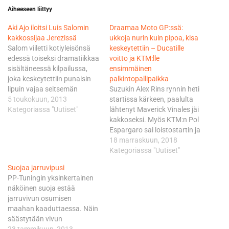
Aiheeseen liittyy
Aki Ajo iloitsi Luis Salomin
Draamaa Moto GP:ssä:
kakkossijaa Jerezissä
ukkoja nurin kuin pipoa, kisa
Salom viiletti kotiyleisönsä
keskeytettiin – Ducatille
edessä toiseksi dramatiikkaa
voitto ja KTM:lle
sisältäneessä kilpailussa,
ensimmäinen
joka keskeytettiin punaisin
palkintopallipaikka
lipuin vajaa seitsemän
Suzukin Alex Rins rynnin heti
kierrosta ennen aiottua
5 toukokuun, 2013
startissa kärkeen, paalulta
maalia ranskalaisen Alan
Kategoriassa "Uutiset"
lähtenyt Maverick Vinales jäi
Techerin rajun kaatumisen
kakkoseksi. Myös KTM:n Pol
seurauksena. Lopputulokset
Espargaro sai loistostartin ja
muotoutuivat 15 kierroksen
nousi kuutosruudusta
18 marraskuun, 2018
perusteella. Koko kilpailun
neljänneksi. MM-pisteiden
Kategoriassa "Uutiset"
kärkiryhmässä tai sen
kannalta mielenkiinto
Suojaa jarruvipusi
välittömässä tuntumassa
kohdistui Yamahan
PP-Tuningin yksinkertainen
ajanut Salom jäi voittajasta
jäsentenvälisiin; ero
näköinen suoja estää
ja maanmiehestään
Valentino Rossin ja Vinalesin
jarruvivun osumisen
Maverick Vinalesista 0,263
välillä oli vain kaksi pistettä.
maahan kaaduttaessa. Näin
sekuntia. Aki Ajon johtaman
Rossi lähti vasta ruudusta
säästytään vivun
tiimin…
16, mutta oli jo kahden