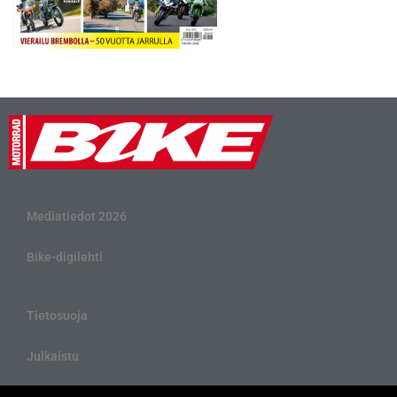
Mediatiedot 2026
Bike-digilehti
Tietosuoja
Julkaistu