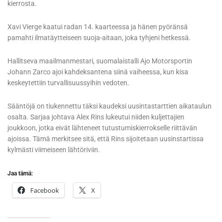
kierrosta.
Xavi Vierge kaatui radan 14. kaarteessa ja hänen pyöränsä
pamahti ilmatäytteiseen suoja-aitaan, joka tyhjeni hetkessä.
Hallitseva maailmanmestari, suomalaistalli Ajo Motorsportin
Johann Zarco ajoi kahdeksantena siinä vaiheessa, kun kisa
keskeytettiin turvallisuussyihin vedoten.
Sääntöjä on tiukennettu täksi kaudeksi uusintastarttien aikataulun
osalta. Sarjaa johtava Alex Rins lukeutui niiden kuljettajien
joukkoon, jotka eivät lähteneet tutustumiskierrokselle riittävän
ajoissa. Tämä merkitsee sitä, että Rins sijoitetaan uusinstartissa
kylmästi viimeiseen lähtöriviin.
Jaa tämä:
Facebook
X