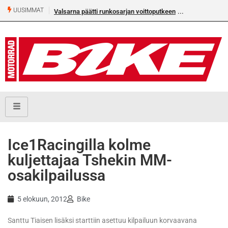
UUSIMMAT
Valsarna päätti runkosarjan voittoputkeen
Ice1Racingilla kolme
kuljettajaa Tshekin MM-
osakilpailussa
5 elokuun, 2012
Bike
Santtu Tiaisen lisäksi starttiin asettuu kilpailuun korvaavana