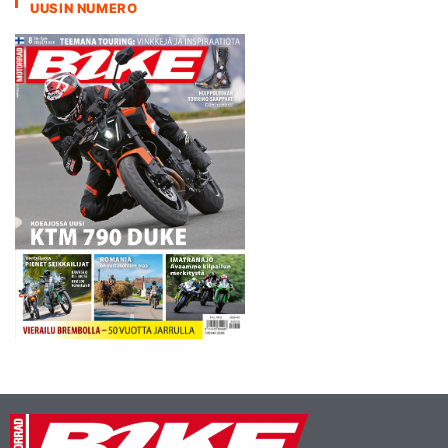
UUSIN NUMERO
Reuver karsintaerän kulkua.
Marc de Reuver…