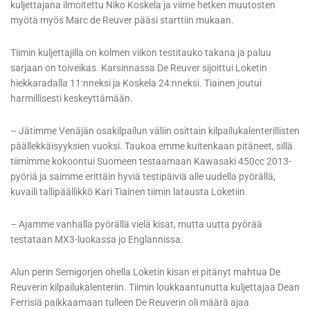
kuljettajana ilmoitettu Niko Koskela ja viime hetken muutosten
myötä myös Marc de Reuver pääsi starttiin mukaan.
Tiimin kuljettajilla on kolmen viikon testitauko takana ja paluu
sarjaan on toiveikas. Karsinnassa De Reuver sijoittui Loketin
hiekkaradalla 11:nneksi ja Koskela 24:nneksi. Tiainen joutui
harmillisesti keskeyttämään.
– Jätimme Venäjän osakilpailun väliin osittain kilpailukalenterillisten
päällekkäisyyksien vuoksi. Taukoa emme kuitenkaan pitäneet, sillä
tiimimme kokoontui Suomeen testaamaan Kawasaki 450cc 2013-
pyöriä ja saimme erittäin hyviä testipäiviä alle uudella pyörällä,
kuvaili tallipäällikkö Kari Tiainen tiimin latausta Loketiin.
– Ajamme vanhalla pyörällä vielä kisat, mutta uutta pyörää
testataan MX3-luokassa jo Englannissa.
Alun perin Semigorjen ohella Loketin kisan ei pitänyt mahtua De
Reuverin kilpailukalenteriin. Tiimin loukkaantunutta kuljettajaa Dean
Ferrisiä paikkaamaan tulleen De Reuverin oli määrä ajaa