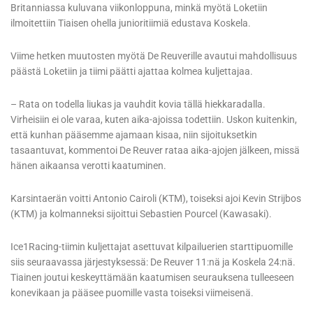
Britanniassa kuluvana viikonloppuna, minkä myötä Loketiin
ilmoitettiin Tiaisen ohella junioritiimiä edustava Koskela.
Viime hetken muutosten myötä De Reuverille avautui mahdollisuus
päästä Loketiin ja tiimi päätti ajattaa kolmea kuljettajaa.
– Rata on todella liukas ja vauhdit kovia tällä hiekkaradalla.
Virheisiin ei ole varaa, kuten aika-ajoissa todettiin. Uskon kuitenkin,
että kunhan pääsemme ajamaan kisaa, niin sijoituksetkin
tasaantuvat, kommentoi De Reuver rataa aika-ajojen jälkeen, missä
hänen aikaansa verotti kaatuminen.
Karsintaerän voitti Antonio Cairoli (KTM), toiseksi ajoi Kevin Strijbos
(KTM) ja kolmanneksi sijoittui Sebastien Pourcel (Kawasaki).
Ice1Racing-tiimin kuljettajat asettuvat kilpailuerien starttipuomille
siis seuraavassa järjestyksessä: De Reuver 11:nä ja Koskela 24:nä.
Tiainen joutui keskeyttämään kaatumisen seurauksena tulleeseen
konevikaan ja pääsee puomille vasta toiseksi viimeisenä.