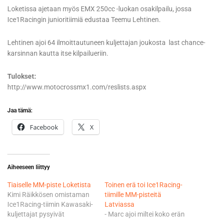
Loketissa ajetaan myös EMX 250cc -luokan osakilpailu, jossa
Ice1Racingin junioritiimiä edustaa Teemu Lehtinen.
Lehtinen ajoi 64 ilmoittautuneen kuljettajan joukosta last chance-
karsinnan kautta itse kilpailueriin.
Tulokset:
http://www.motocrossmx1.com/reslists.aspx
Jaa tämä:
Facebook
X
Aiheeseen liittyy
Tiaiselle MM-piste Loketista
Toinen erä toi Ice1Racing-
Kimi Räikkösen omistaman
tiimille MM-pisteitä
Ice1Racing-tiimin Kawasaki-
Latviassa
kuljettajat pysyivät
- Marc ajoi miltei koko erän