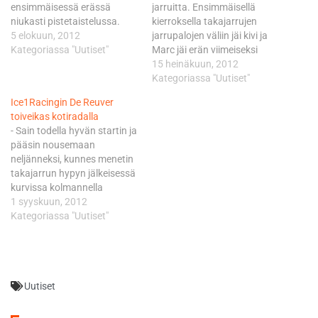
ensimmäisessä erässä
jarruitta. Ensimmäisellä
niukasti pistetaistelussa.
kierroksella takajarrujen
Marc de Reuver oli
5 elokuun, 2012
jarrupalojen väliin jäi kivi ja
ensimmäisessä erässä 17:s
Kategoriassa "Uutiset"
Marc jäi erän viimeiseksi
juuri pisteiden ulkopuolella,
yrittäessään irrottaa kiveä,
15 heinäkuun, 2012
Santtu Tiainen 21:s, sekä
kuvaili tallipäällikkö Kari
Kategoriassa "Uutiset"
junioritiimin kuljettaja Niko
Tiainen
Ice1Racingin De Reuver
Koskela 23:s. Toisessa
hollantilaiskuljettajan
toiveikas kotiradalla
erässä Tiainen pystyi
sijoitusta. Tiainen
- Sain todella hyvän startin ja
parantamaan sijan ottaen
puolestaan kohtasi
pääsin nousemaan
yhden MM-pisteen ollen 20:s
epäonnensa erän
neljänneksi, kunnes menetin
ja Koskela 22:s De Reuver
loppupuolella. Loistavasti
takajarrun hypyn jälkeisessä
kärsi koko päivän
ajanut Tiainen oli 16:na,
kurvissa kolmannella
vatsasairaudesta eikä…
kunnes hänen pyöränsä
kierroksella. Lisäksi rollarit
1 syyskuun, 2012
takahäkki meni poikki ja erä
meni rikki erän loppupuolella
Kategoriassa "Uutiset"
keskeytyi. Ensimmäisen
ja lopun kruunasi järjestäjän
erän…
kypäräkameran
leimahtaminen liekkeihin.
Sanomattakin selvä, että
Uutiset
tapahtumia oli liikaa. Uskon,
että huomenna ajetaan
hyvistä sijoista, kertasi de