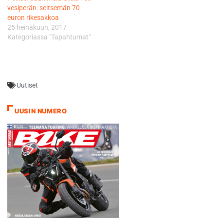
vesiperän: seitsemän 70
euron rikesakkoa
25 heinäkuun, 2017
Kategoriassa "Tapahtumat"
Uutiset
UUSIN NUMERO