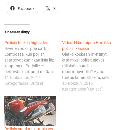
Facebook
X
Aiheeseen liittyy
Poliisin huikea highsideri
Video: Näin taipuu Harrikka
Hivenen nolo lippa sattui
poliisin käsissä
Lontoossa, kun poliisit
Oletko koskaan miettinyt,
saattoivat kuninkaallisia läpi
että miksi poliisit ajavat
kaupungin. Poliisille ei
tällaisilla suurilla
tiettävästi sattunut mitään,
moottoripyörillä? Ajatus
eikä hän tarvinnut
11 toukokuun, 2017
tuntuu kummalliselta, sillä
sairaalahoitoa.
Kategoriassa "Uutiset"
pyörän on pakko olla varsin
15 elokuun, 2016
vaikea käsiteltävä. Tämä
Kategoriassa "Uutiset"
video todistaa, että kyllä se
isompikin menopeli taipuu
varsin ahtaissa paikoissa.
Poliisin suuri meluratsia veti