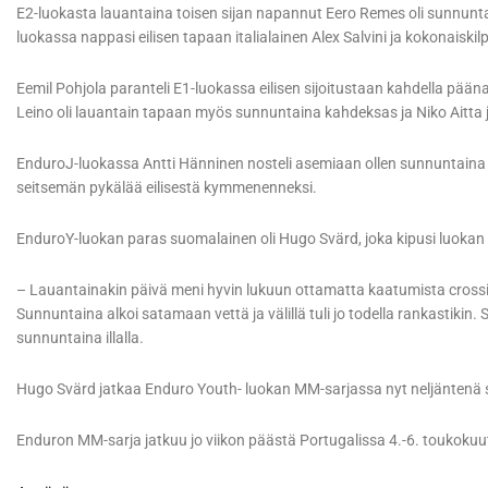
E2-luokasta lauantaina toisen sijan napannut Eero Remes oli sunnunta
luokassa nappasi eilisen tapaan italialainen Alex Salvini ja kokonaiskil
Eemil Pohjola paranteli E1-luokassa eilisen sijoitustaan kahdella päänah
Leino oli lauantain tapaan myös sunnuntaina kahdeksas ja Niko Aitta
EnduroJ-luokassa Antti Hänninen nosteli asemiaan ollen sunnuntaina 
seitsemän pykälää eilisestä kymmenenneksi.
EnduroY-luokan paras suomalainen oli Hugo Svärd, joka kipusi luokan toi
– Lauantainakin päivä meni hyvin lukuun ottamatta kaatumista crossites
Sunnuntaina alkoi satamaan vettä ja välillä tuli jo todella rankastikin. Se
sunnuntaina illalla.
Hugo Svärd jatkaa Enduro Youth- luokan MM-sarjassa nyt neljäntenä 
Enduron MM-sarja jatkuu jo viikon päästä Portugalissa 4.-6. toukokuu