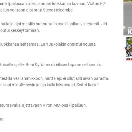
in kilpailussa viides ja oman luokkansa kolmas. Voiton E2-
pailun voittoon ajoi britti Steve Holcombe.
alla ja ajoi maaliin sunnuntain osakilpailun viidentenä. Jiri
 joutui keskeyttämään.
luokkansa seitsemäs. Lari Jukolakin onnistui nousta
selle sijalle. Roni Kytönen oli eilisen tapaan seitsemäs.
tillä vesilammikkoon, mutta ajo ei ollut silti aivan parasta.
 sopi minulle hyvin ja ajo kulki loistavasti, Svärd kertoi
seuraavaksi ajettavaan Viron MM-osakilpailuun.
ta.