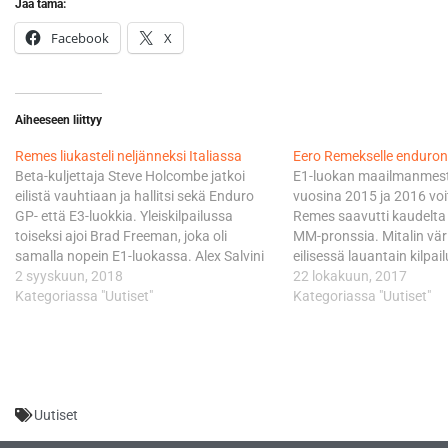
Jaa tämä:
Facebook
X
Aiheeseen liittyy
Remes liukasteli neljänneksi Italiassa
Eero Remekselle enduro
Beta-kuljettaja Steve Holcombe jatkoi
E1-luokan maailmanmes
eilistä vauhtiaan ja hallitsi sekä Enduro
vuosina 2015 ja 2016 voi
GP- että E3-luokkia. Yleiskilpailussa
Remes saavutti kaudelta
toiseksi ajoi Brad Freeman, joka oli
MM-pronssia. Mitalin väri
samalla nopein E1-luokassa. Alex Salvini
eilisessä lauantain kilpai
oli puolestaan ykkönen E2-luokassa ja
2 syyskuun, 2018
vuotias Remes ajoi kuud
22 lokakuun, 2017
kolmas yleiskilpailussa. Eilen E2-luokassa
Kategoriassa "Uutiset"
suomalainen sijoittui ko
Kategoriassa "Uutiset"
upeasti voittoon ajanut Eero Remes
Luokan uutta maailmanme
liukasteli tänään luokan neljänneksi. Tällä
odottaa tämän päivän fin
suorituksella irtosi yleiskilpailussa
Lopulta mestariksi kruun
seitsemäs sija. Eemil…
Josep Garcia, joka sijoit
viidenneksi. MM-hopeaa
Uutiset