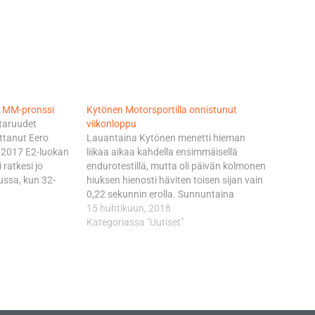
n MM-pronssi
Kytönen Motorsportilla onnistunut
taruudet
viikonloppu
ttanut Eero
Lauantaina Kytönen menetti hieman
 2017 E2-luokan
liikaa aikaa kahdella ensimmäisellä
 ratkesi jo
endurotestillä, mutta oli päivän kolmonen
lussa, kun 32-
hiuksen hienosti häviten toisen sijan vain
enneksi. Tänään
0,22 sekunnin erolla. Sunnuntaina
lmanneksi.
Kytönen aloitti vahvasti johtaen kilpailua
15 huhtikuun, 2018
staria saatiin
aina viimeiselle endurotestille asti, kunnes
Kategoriassa "Uutiset"
aaliin saakka.
lauantain voittaja italialainen Claudio
attiin Espanjan
Spanu tuli suomalaisnuorukaisen ohi.
tui Saksassa
Päivän lopputuloksissa Kytönen oli
…
toinen ja samalla sijalla jatkaa…