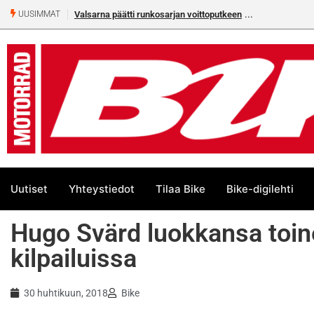
Valsarna päätti runkosarjan voittoputkeen
UUSIMMAT
Uutiset
Yhteystiedot
Tilaa Bike
Bike-digilehti
Hugo Svärd luokkansa toi
kilpailuissa
30 huhtikuun, 2018
Bike