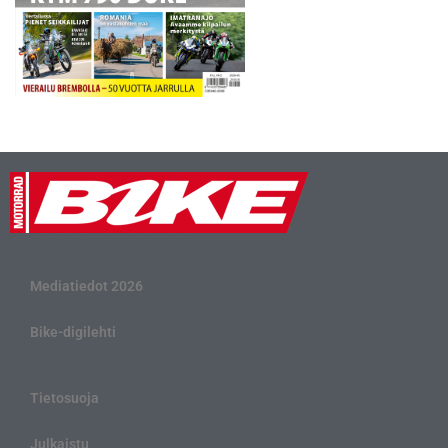
Mediatiedot 2026
Bike-digilehti
Tietosuoja
Julkaistu