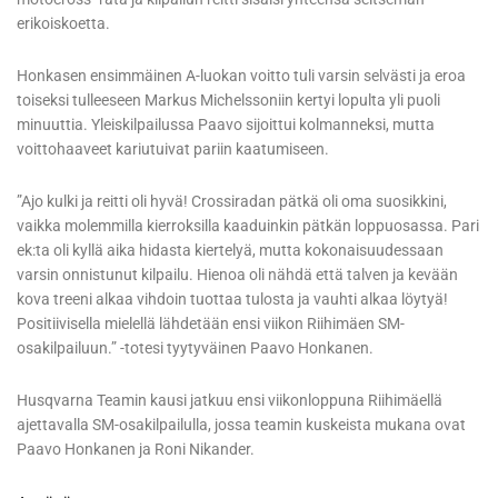
erikoiskoetta.
Honkasen ensimmäinen A-luokan voitto tuli varsin selvästi ja eroa
toiseksi tulleeseen Markus Michelssoniin kertyi lopulta yli puoli
minuuttia. Yleiskilpailussa Paavo sijoittui kolmanneksi, mutta
voittohaaveet kariutuivat pariin kaatumiseen.
”Ajo kulki ja reitti oli hyvä! Crossiradan pätkä oli oma suosikkini,
vaikka molemmilla kierroksilla kaaduinkin pätkän loppuosassa. Pari
ek:ta oli kyllä aika hidasta kiertelyä, mutta kokonaisuudessaan
varsin onnistunut kilpailu. Hienoa oli nähdä että talven ja kevään
kova treeni alkaa vihdoin tuottaa tulosta ja vauhti alkaa löytyä!
Positiivisella mielellä lähdetään ensi viikon Riihimäen SM-
osakilpailuun.” -totesi tyytyväinen Paavo Honkanen.
Husqvarna Teamin kausi jatkuu ensi viikonloppuna Riihimäellä
ajettavalla SM-osakilpailulla, jossa teamin kuskeista mukana ovat
Paavo Honkanen ja Roni Nikander.