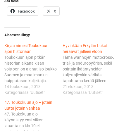
Jaa tämä:
Facebook
X
Aiheeseen liittyy
Kirjaa nimesi Toukokuun
Hyvinkään Erkylän Lukot
ajon historiaan
heräävät jälleen eloon
Toukokuun ajon pitkän
Tämä wanhojen motocross-,
historian aikana kisan
trial- ja enduropyörien, sekä
voittoon on ajanut iso joukko
osittain ikääntyneiden
Suomen ja maailmankin
kuljettajienkin värikäs
huipputason kuljettajia.
tapahtuma kerää jälleen
Toukokuun ajon voittajiin
14 toukokuun, 2013
sankan joukon Erkylän
21 elokuun, 2013
kuuluu myös viime vuonna
Kategoriassa "Uutiset"
Lukkojen legendaarisen
Kategoriassa "Uutiset"
menehtynyt endurolegenda
motocrossradan
47. Toukokuun ajo – jotain
Mika Ahola. Kilpailun
tuntumaan. Uutena lajina
uutta jotain vanhaa
pääyhteistyökumppani
tapahtumassa on nyt
47. Toukokuun ajo
Motopalvelu Niemitalon
enduro, jossa on mukana
käynnistyy ensi viikon
tiimissä ajava Joni
scramblen (nyk.motocross)
lauantaina klo 10 eli
Kaivolainen tavoittelee
ja trialin tapaan vanhoja