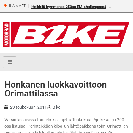
UUSIMMAT
Heikkilä kymmenes 250cc EM-challengessä
Honkanen luokkavoittoon
Orimattilassa
23 toukokuun, 2011
Bike
Varsin kesäisissä tunnelmissa ajettu Toukokuun Ajo keräsi yli 200
osallistujaa. Perinteikkään kilpailun lähtöpaikkana toimi Orimattilan
motocross -rata ja kilpailun reitti sisälsi yhteensä seitsemän