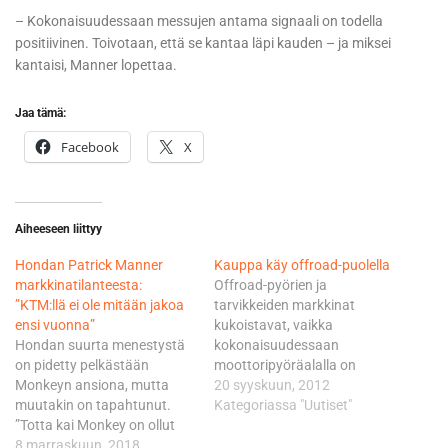
– Kokonaisuudessaan messujen antama signaali on todella
positiivinen. Toivotaan, että se kantaa läpi kauden – ja miksei
kantaisi, Manner lopettaa.
Jaa tämä:
Facebook
X
Aiheeseen liittyy
Hondan Patrick Manner
Kauppa käy offroad-puolella
markkinatilanteesta:
Offroad-pyörien ja
”KTM:llä ei ole mitään jakoa
tarvikkeiden markkinat
ensi vuonna”
kukoistavat, vaikka
Hondan suurta menestystä
kokonaisuudessaan
on pidetty pelkästään
moottoripyöräalalla on
Monkeyn ansiona, mutta
meneillään haastavat ajat.
20 syyskuun, 2012
muutakin on tapahtunut.
Offroad-puolen kukoistusta
Kategoriassa "Uutiset"
”Totta kai Monkey on ollut
voi hämmästellä 9.-10.
kova juttu. Niitä tullaan
8 marraskuun, 2018
marraskuuta Tampereen