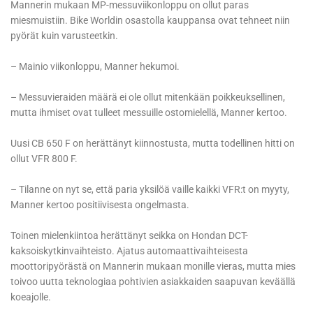
Mannerin mukaan MP-messuviikonloppu on ollut paras
miesmuistiin. Bike Worldin osastolla kauppansa ovat tehneet niin
pyörät kuin varusteetkin.
– Mainio viikonloppu, Manner hekumoi.
– Messuvieraiden määrä ei ole ollut mitenkään poikkeuksellinen,
mutta ihmiset ovat tulleet messuille ostomielellä, Manner kertoo.
Uusi CB 650 F on herättänyt kiinnostusta, mutta todellinen hitti on
ollut VFR 800 F.
– Tilanne on nyt se, että paria yksilöä vaille kaikki VFR:t on myyty,
Manner kertoo positiivisesta ongelmasta.
Toinen mielenkiintoa herättänyt seikka on Hondan DCT-
kaksoiskytkinvaihteisto. Ajatus automaattivaihteisesta
moottoripyörästä on Mannerin mukaan monille vieras, mutta mies
toivoo uutta teknologiaa pohtivien asiakkaiden saapuvan keväällä
koeajolle.