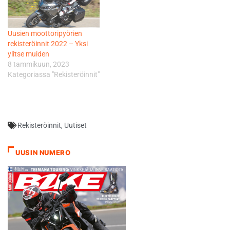
Uusien moottoripyörien
rekisteröinnit 2022 – Yksi
ylitse muiden
8 tammikuun, 2023
Kategoriassa "Rekisteröinnit"
Rekisteröinnit
,
Uutiset
UUSIN NUMERO