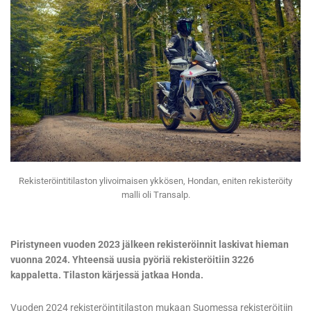
Rekisteröintitilaston ylivoimaisen ykkösen, Hondan, eniten rekisteröity
malli oli Transalp.
Piristyneen vuoden 2023 jälkeen rekisteröinnit laskivat hieman
vuonna 2024. Yhteensä uusia pyöriä rekisteröitiin 3226
kappaletta. Tilaston kärjessä jatkaa Honda.
Vuoden 2024 rekisteröintitilaston mukaan Suomessa rekisteröitiin