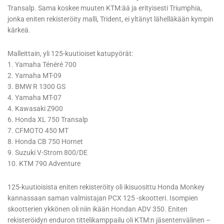
Transalp. Sama koskee muuten KTM:ää ja erityisesti Triumphia,
jonka eniten rekisteröity malli, Trident, ei yltänyt lähelläkään kympin
kärkeä.
Malleittain, yli 125-kuutioiset katupyörät:
1. Yamaha Ténéré 700
2. Yamaha MT-09
3. BMW R 1300 GS
4. Yamaha MT-07
4. Kawasaki Z900
6. Honda XL 750 Transalp
7. CFMOTO 450 MT
8. Honda CB 750 Hornet
9. Suzuki V-Strom 800/DE
10. KTM 790 Adventure
125-kuutioisista eniten rekisteröity oli ikisuosittu Honda Monkey
kannassaan saman valmistajan PCX 125 -skootteri. Isompien
skootterien ykkönen oli niin ikään Hondan ADV 350. Eniten
rekisteröidyn enduron tittelikamppailu oli KTM:n jäsentenvälinen –