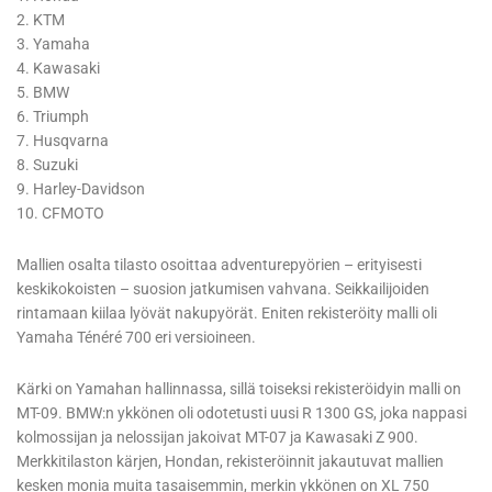
2. KTM
3. Yamaha
4. Kawasaki
5. BMW
6. Triumph
7. Husqvarna
8. Suzuki
9. Harley-Davidson
10. CFMOTO
Mallien osalta tilasto osoittaa adventurepyörien – erityisesti
keskikokoisten – suosion jatkumisen vahvana. Seikkailijoiden
rintamaan kiilaa lyövät nakupyörät. Eniten rekisteröity malli oli
Yamaha Ténéré 700 eri versioineen.
Kärki on Yamahan hallinnassa, sillä toiseksi rekisteröidyin malli on
MT-09. BMW:n ykkönen oli odotetusti uusi R 1300 GS, joka nappasi
kolmossijan ja nelossijan jakoivat MT-07 ja Kawasaki Z 900.
Merkkitilaston kärjen, Hondan, rekisteröinnit jakautuvat mallien
kesken monia muita tasaisemmin, merkin ykkönen on XL 750