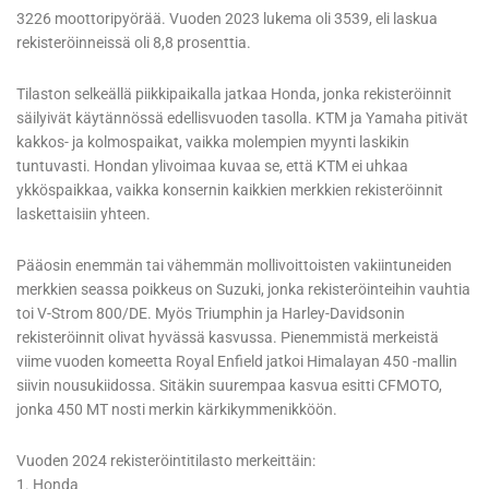
3226 moottoripyörää. Vuoden 2023 lukema oli 3539, eli laskua
rekisteröinneissä oli 8,8 prosenttia.
Tilaston selkeällä piikkipaikalla jatkaa Honda, jonka rekisteröinnit
säilyivät käytännössä edellisvuoden tasolla. KTM ja Yamaha pitivät
kakkos- ja kolmospaikat, vaikka molempien myynti laskikin
tuntuvasti. Hondan ylivoimaa kuvaa se, että KTM ei uhkaa
ykköspaikkaa, vaikka konsernin kaikkien merkkien rekisteröinnit
laskettaisiin yhteen.
Pääosin enemmän tai vähemmän mollivoittoisten vakiintuneiden
merkkien seassa poikkeus on Suzuki, jonka rekisteröinteihin vauhtia
toi V-Strom 800/DE. Myös Triumphin ja Harley-Davidsonin
rekisteröinnit olivat hyvässä kasvussa. Pienemmistä merkeistä
viime vuoden komeetta Royal Enfield jatkoi Himalayan 450 -mallin
siivin nousukiidossa. Sitäkin suurempaa kasvua esitti CFMOTO,
jonka 450 MT nosti merkin kärkikymmenikköön.
Vuoden 2024 rekisteröintitilasto merkeittäin:
1. Honda