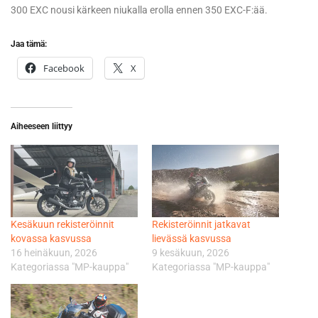
300 EXC nousi kärkeen niukalla erolla ennen 350 EXC-F:ää.
Jaa tämä:
Facebook
X
Aiheeseen liittyy
Kesäkuun rekisteröinnit
Rekisteröinnit jatkavat
kovassa kasvussa
lievässä kasvussa
16 heinäkuun, 2026
9 kesäkuun, 2026
Kategoriassa "MP-kauppa"
Kategoriassa "MP-kauppa"