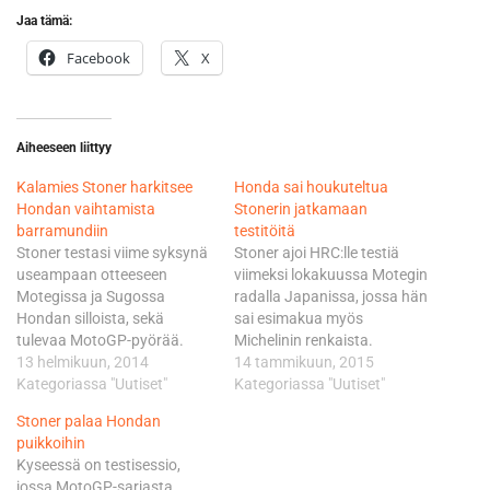
Jaa tämä:
Facebook
X
Aiheeseen liittyy
Kalamies Stoner harkitsee
Honda sai houkuteltua
Hondan vaihtamista
Stonerin jatkamaan
barramundiin
testitöitä
Stoner testasi viime syksynä
Stoner ajoi HRC:lle testiä
useampaan otteeseen
viimeksi lokakuussa Motegin
Motegissa ja Sugossa
radalla Japanissa, jossa hän
Hondan silloista, sekä
sai esimakua myös
tulevaa MotoGP-pyörää.
Michelinin renkaista.
Stonerilla oli näppinsä
13 helmikuun, 2014
Michelin korvaa
14 tammikuun, 2015
pelissä myös kohutun, mutta
Kategoriassa "Uutiset"
Bridgestonen kaudella 2016
Kategoriassa "Uutiset"
vuoden ensimmäisissä
kuninkuusluokan
Stoner palaa Hondan
testeissä Malesiassa muiden
rengastoimittajana. Stoner
puikkoihin
käsissä vielä yllättävän
palaa tositoimiin seuraavan
Kyseessä on testisessio,
kesyksi osoittautuneen
kerran jo 29.-31.
jossa MotoGP-sarjasta