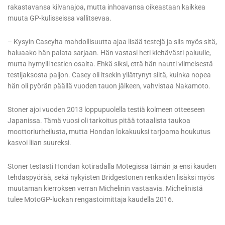
rakastavansa kilvanajoa, mutta inhoavansa oikeastaan kaikkea
muuta GP-kulisseissa vallitsevaa.
– Kysyin Caseylta mahdollisuutta ajaa lisää testejä ja siis myös sitä,
haluaako hän palata sarjaan. Hän vastasi heti kieltävästi paluulle,
mutta hymyili testien osalta. Ehkä siksi, että hän nautti viimeisestä
testijaksosta paljon. Casey oli itsekin yllättynyt siitä, kuinka nopea
hän oli pyörän päällä vuoden tauon jälkeen, vahvistaa Nakamoto.
Stoner ajoi vuoden 2013 loppupuolella testiä kolmeen otteeseen
Japanissa. Tämä vuosi oli tarkoitus pitää totaalista taukoa
moottoriurheilusta, mutta Hondan lokakuuksi tarjoama houkutus
kasvoi liian suureksi.
Stoner testasti Hondan kotiradalla Motegissa tämän ja ensi kauden
tehdaspyörää, sekä nykyisten Bridgestonen renkaiden lisäksi myös
muutaman kierroksen verran Michelinin vastaavia. Michelinistä
tulee MotoGP-luokan rengastoimittaja kaudella 2016.