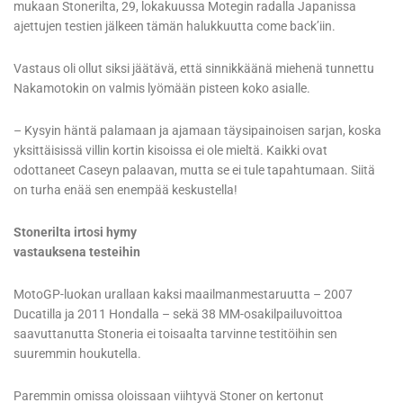
mukaan Stonerilta, 29, lokakuussa Motegin radalla Japanissa
ajettujen testien jälkeen tämän halukkuutta come back’iin.
Vastaus oli ollut siksi jäätävä, että sinnikkäänä miehenä tunnettu
Nakamotokin on valmis lyömään pisteen koko asialle.
– Kysyin häntä palamaan ja ajamaan täysipainoisen sarjan, koska
yksittäisissä villin kortin kisoissa ei ole mieltä. Kaikki ovat
odottaneet Caseyn palaavan, mutta se ei tule tapahtumaan. Siitä
on turha enää sen enempää keskustella!
Stonerilta irtosi hymy
vastauksena testeihin
MotoGP-luokan urallaan kaksi maailmanmestaruutta – 2007
Ducatilla ja 2011 Hondalla – sekä 38 MM-osakilpailuvoittoa
saavuttanutta Stoneria ei toisaalta tarvinne testitöihin sen
suuremmin houkutella.
Paremmin omissa oloissaan viihtyvä Stoner on kertonut