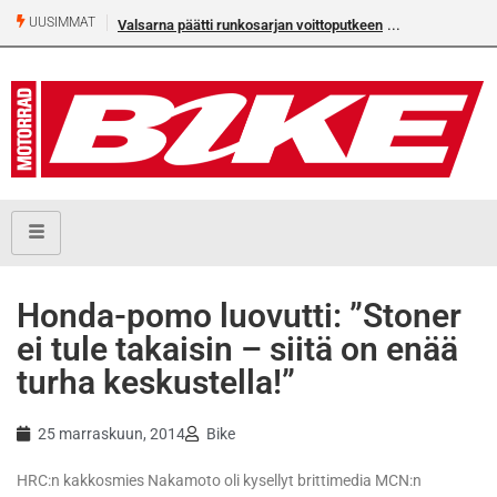
UUSIMMAT
Valsarna päätti runkosarjan voittoputkeen
Honda-pomo luovutti: ”Stoner
ei tule takaisin – siitä on enää
turha keskustella!”
25 marraskuun, 2014
Bike
HRC:n kakkosmies Nakamoto oli kysellyt brittimedia MCN:n