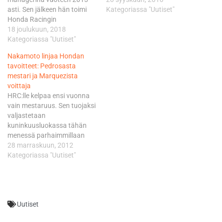
asti. Sen jälkeen hän toimi
uutena tallikaverina ajaa
Kategoriassa "Uutiset"
Honda Racingin
Ducatilta siirtyvä Casey
neuvonantajana ja vuoden
18 joulukuun, 2018
Stoner. - Olen todella iloinen
2018 alusta hän korvasi
Kategoriassa "Uutiset"
solmittuani jälleen uuden
Livio Suppon Repsol Hondan
sopimuksen Hondan
Nakamoto linjaa Hondan
tiimipäällikkönä. Puig on
kanssa. Tämä on ollut minun
tavoitteet: Pedrosasta
ollut kommenteissaan
unelmatiimini jo lapsesta
mestari ja Marquezista
aiemminkin hyvin kriittinen
lähtien ja minulla on
voittaja
Pedrosaa kohtaan, ja hän
edelleenkin sama fiilis,
HRC:lle kelpaa ensi vuonna
käytännössä pakotti
luonnehtii Pedrosa. -…
vain mestaruus. Sen tuojaksi
Pedrosan ulos Hondalta ja
valjastetaan
korvasi tämän Jorge
kuninkuusluokassa tähän
Lorenzolla. Puigin mukaan
menessä parhaimmillaan
syy…
MM-hopealle yltänyt kokenut
28 marraskuun, 2012
espanjalainen Dani Pedrosa.
Kategoriassa "Uutiset"
- Pedrosa ajoi varsin vahvan
loppukauden 2012. Dani
voitti seitsemän osakilpailua
ja odotan, että hän pistää
Uutiset
ensi kaudella vielä
paremmaksi. - Dani on