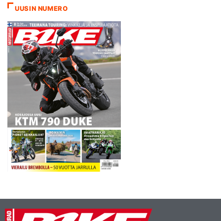
nopea kuljettaja, mutta
UUSIN NUMERO
hänestä on tultava yhä
parempi.…