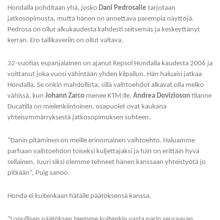
Hondalla pohditaan yhä, josko
Dani Pedrosalle
tarjotaan
jatkosopimusta, mutta hänen on annettava parempia näyttöjä.
Pedrosa on ollut alkukaudesta kahdesti seitsemäs ja keskeyttänyt
kerran. Ero tallikaveriin on ollut valtava.
32-vuotias espanjalainen on ajanut Repsol Hondalla kaudesta 2006 ja
voittanut joka vuosi vähintään yhden kilpailun. Hän haluaisi jatkaa
Hondalla. Se onkin mahdollista, sillä vaihtoehdot alkavat olla melko
vähissä, kun
Johann Zarco
menee KTM:lle.
Andrea Dovizioson
tilanne
Ducatilla on mielenkiintoinen, osapuolet ovat kaukana
yhteisymmärryksestä jatkosopimuksen suhteen.
”Danin pitäminen on meille erinomainen vaihtoehto. Haluamme
parhaan vaihtoehdon toiseksi kuljettajaksi ja hän on erittäin hyvä
sellainen. Juuri siksi olemme tehneet hänen kanssaan yhteistyötä jo
pitkään”, Puig sanoo.
Honda ei kuitenkaan hätäile päätöksensä kanssa.
”Lopullisen päätöksen teemme kuitenkin vasta parin seuraavan