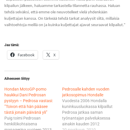
kilpailun jälkeen, haluamme tarkastella tilannetta rauhassa. Haluan
tehdä selväksi, että emme ole neuvotelleet vielä yhdenkään
kuljettajan kanssa. On tärkeää tehdä tarkat analyysit siitä, millaisia
vaihtoehtoja meillä on ja kuinka kuljettajat ajavat seuraavat kilpailut.”
Jaa tämä:
Facebook
X
Aiheeseen liittyy
Hondan MotoGP-pomo
Pedrosalle kahden vuoden
haukkui Dani Pedrosan
jatkosopimus Hondalle
pystyyn – Pedrosa vastasi:
Vuodesta 2006 Hondalla
”Toivon että hän pääsee
kuninkuusluokassa kilpaillut
tästä jonain päivänä yli”
Pedrosa jatkaa saman
Puig toimi Pedrosan
työnantajan palveluksessa
henkilökohtaisena
ainakin kauden 2012
managerina vuoteen 2013
loppuun asti. Pedrosan
20 syyskuun, 2010