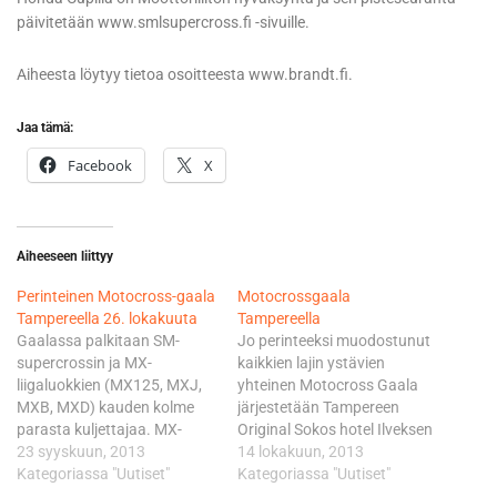
päivitetään www.smlsupercross.fi -sivuille.
Aiheesta löytyy tietoa osoitteesta www.brandt.fi.
Jaa tämä:
Facebook
X
Aiheeseen liittyy
Perinteinen Motocross-gaala
Motocrossgaala
Tampereella 26. lokakuuta
Tampereella
Gaalassa palkitaan SM-
Jo perinteeksi muodostunut
supercrossin ja MX-
kaikkien lajin ystävien
liigaluokkien (MX125, MXJ,
yhteinen Motocross Gaala
MXB, MXD) kauden kolme
järjestetään Tampereen
parasta kuljettajaa. MX-
Original Sokos hotel Ilveksen
junioriliigan MXC/C- ja
23 syyskuun, 2013
yökerhossa lauantaina
14 lokakuun, 2013
MXC/B-luokissa palkitaan
Kategoriassa "Uutiset"
26.10.2013 klo 20.00
Kategoriassa "Uutiset"
kymmenen kärki ja MX65-
alkaen. Gaalassa palkitaan