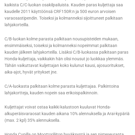
kaikista C/C-luokan osakilpailuista. Kauden paras kuljettaja saa
kaudelle 2011 käyttöönsä CRF150R:n ja 500 euron arvoisen
varaosastipendin. Toiseksi ja kolmanneksi sijoittuneet palkitaan
lahjakorteilla.
C/B-luokan kolme parasta palkitaan nousupisteiden mukaan,
ensimmäiseksi, toiseksi ja kolmanneksi nopeimmat palkitaan
kauden jälkeen lahjakorteilla. Lisäksi C/B-luokassa palkitaan paras
Honda-kuljettaja, vaikkakin hän olisi nousut jo luokkaa ylemmäs.
Tähän vaikuttavat kuljettajan koko kulunut kausi, ajosuoritukset,
aika-ajot, hyvät yritykset jne.
C/A-luokasta palkitaan kolme parasta kuljettajaa. Palkintoina
lahjakortteja, kauden nopein saa erikoispalkinnoin.
Kuljettajat voivat ostaa kaikki kalustoon kuuluvat Honda-
alkuperäisvaraosat kauden aikana 10% alennuksella ja Arai-kypäriä
(max. 2 kpl) 35% alennuksella.
Honda Cupilla on Moottoriliiton hyväksyntä ja sen pisteseuranta