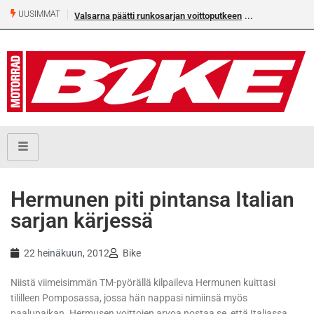
UUSIMMAT
Valsarna päätti runkosarjan voittoputkeen
Hermunen piti pintansa Italian
sarjan kärjessä
22 heinäkuun, 2012
Bike
Niistä viimeisimmän TM-pyörällä kilpaileva Hermunen kuittasi
tililleen Pomposassa, jossa hän nappasi nimiinsä myös
paalupaikan. Hermusen voittojen arvoa nostaa se, että Italiassa