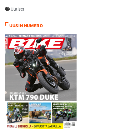
taas ihan hyvä suoritus.
Uutiset
Tilanne on nyt se, että
mestaruuteni ei pitäisi olla
enää ainakaan ajamalla
UUSIN NUMERO
uhattu, jos tahti…