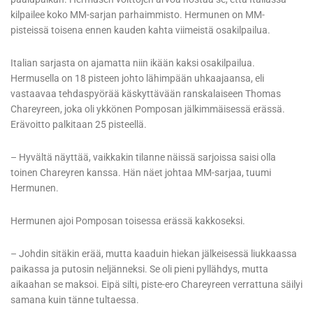
kilpailee koko MM-sarjan parhaimmisto. Hermunen on MM-
pisteissä toisena ennen kauden kahta viimeistä osakilpailua.
Italian sarjasta on ajamatta niin ikään kaksi osakilpailua.
Hermusella on 18 pisteen johto lähimpään uhkaajaansa, eli
vastaavaa tehdaspyörää käskyttävään ranskalaiseen Thomas
Chareyreen, joka oli ykkönen Pomposan jälkimmäisessä erässä.
Erävoitto palkitaan 25 pisteellä.
– Hyvältä näyttää, vaikkakin tilanne näissä sarjoissa saisi olla
toinen Chareyren kanssa. Hän näet johtaa MM-sarjaa, tuumi
Hermunen.
Hermunen ajoi Pomposan toisessa erässä kakkoseksi.
– Johdin sitäkin erää, mutta kaaduin hiekan jälkeisessä liukkaassa
paikassa ja putosin neljänneksi. Se oli pieni pyllähdys, mutta
aikaahan se maksoi. Eipä silti, piste-ero Chareyreen verrattuna säilyi
samana kuin tänne tultaessa.