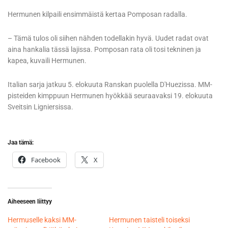
Hermunen kilpaili ensimmäistä kertaa Pomposan radalla.
– Tämä tulos oli siihen nähden todellakin hyvä. Uudet radat ovat
aina hankalia tässä lajissa. Pomposan rata oli tosi tekninen ja
kapea, kuvaili Hermunen.
Italian sarja jatkuu 5. elokuuta Ranskan puolella D'Huezissa. MM-
pisteiden kimppuun Hermunen hyökkää seuraavaksi 19. elokuuta
Sveitsin Ligniersissa.
Jaa tämä:
Facebook
X
Aiheeseen liittyy
Hermuselle kaksi MM-
Hermunen taisteli toiseksi