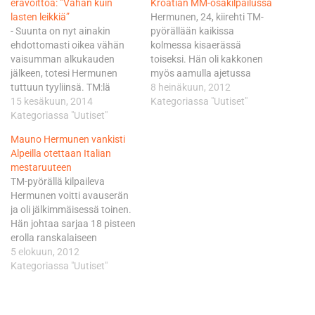
erävoittoa: ”Vähän kuin
Kroatian MM-osakilpailussa
lasten leikkiä”
Hermunen, 24, kiirehti TM-
- Suunta on nyt ainakin
pyörällään kaikissa
ehdottomasti oikea vähän
kolmessa kisaerässä
vaisumman alkukauden
toiseksi. Hän oli kakkonen
jälkeen, totesi Hermunen
myös aamulla ajetussa
tuttuun tyyliinsä. TM:lä
Superpole aika-ajokisassa.
8 heinäkuun, 2012
kisaavalle Hermuselle
15 kesäkuun, 2014
MM-pisteissä niin ikään
Kategoriassa "Uutiset"
kelpaavat vain voitot ja nyt
Kategoriassa "Uutiset"
toisena olevan Hermusen
niitä on alkanut tippua
suorituksen arvoa nostaa se,
Mauno Hermunen vankisti
tasaiseen tahtiin. Hermunen
että hän urakoi helteisen ja
Alpeilla otettaan Italian
kukisti Sosnovan
raskaan päivän molemmat
mestaruuteen
avuserässä sarjaa johtavan
kädet kipeinä. - Satutin
TM-pyörällä kilpaileva
ranskalaisen TM-kuskin
lauantain aika-ajossa
Hermunen voitti avauserän
Thomas Chareyren 0,313
vasemman ranteeni ja myös
ja oli jälkimmäisessä toinen.
sekunilla. Adrien Chareyre
oikean käden kyynärpää sai
Hän johtaa sarjaa 18 pisteen
ajoi Aprilialla kolmanneksi
siinä samassa…
erolla ranskalaiseen
12,290 sekuntia voittajan
taistelukumppaniinsa
5 elokuun, 2012
takana.…
Thomas Chareyreen nähden.
Kategoriassa "Uutiset"
Chareyre sivalsi
kotiyleisönsä edessä sijat 2
ja 1. - Sarjapisteiden osalta