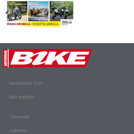
Mediatiedot 2026
Bike-digilehti
Tietosuoja
Julkaistu