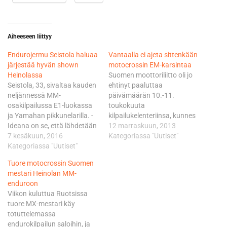
Aiheeseen liittyy
Endurojermu Seistola haluaa
Vantaalla ei ajeta sittenkään
järjestää hyvän shown
motocrossin EM-karsintaa
Heinolassa
Suomen moottoriliitto oli jo
Seistola, 33, sivaltaa kauden
ehtinyt paaluttaa
neljännessä MM-
päivämäärän 10.-11.
osakilpailussa E1-luokassa
toukokuuta
ja Yamahan pikkunelarilla. -
kilpailukelenteriinsa, kunnes
Ideana on se, että lähdetään
korkeammalta taholta kuului
12 marraskuun, 2013
tekemään paras
7 kesäkuun, 2016
kummia. - Tavallaan ihme
Kategoriassa "Uutiset"
mahdollinen suoritus,
Kategoriassa "Uutiset"
juttu. Pidimme kisaa
nautitaan, nähdään
selviönä, mutta sitten
Tuore motocrossin Suomen
kavereita ja järjestetään
saimmekin
mestari Heinolan MM-
toivon mukaan
motocrosskomissiolta
enduroon
runsaslukuisalle kotiyleisölle
tiedon, että Suomessa ei
Viikon kuluttua Ruotsissa
hyvä show, linjaa Seistola.
ajetakaan, kertoo liiton
tuore MX-mestari käy
Seistola on työstänyt
toimitusjohtaja Kurt
totuttelemassa
Heinola-projektia yhdessä
Ljunqvist. Tämä tiesi lyhyen
endurokilpailun saloihin, ja