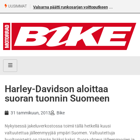
UUSIMMAT
Valsarna päätti runkosarjan voittoputkeen
Harley-Davidson aloittaa
suoran tuonnin Suomeen
31 tammikuun, 2013
Bike
Nykyisessä jakeluverkostossa toimii tällä hetkellä kuusi
valtuutettua jälleenmyyjää ympäri Suomen. Valtuutettuja
huoltopisteitä on tämän lisäksi kaksi. Suora yhteys jälleenmyyjien ja