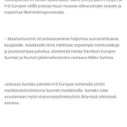
H-D Europen välillä poistaa muun muassa välivarastojen tarpeen ja
nopeuttaa liiketoimintaprosesseja.
– Maahantuonnin virtaviivaistaminen helpottaa suoratoimituksia
kauppiaille. Asiakkaalle tämä merkitsee nopeampia toimitusaikoja
ja joustavampaa palvelua, täsmentää Harley-Davidson Europen
Suomen ja Ruotsin jakeluverkostoista vastaava Mikko Summa.
Jatkossa Sumeko palvelee H-D Europea toimimalla yhtiön
markkinointitoimistona Suomen markkinoilla. Sumeko tulee
avustamaan myös viranomaisyhteistyöhön liittyvissä teknisissä
asioissa.