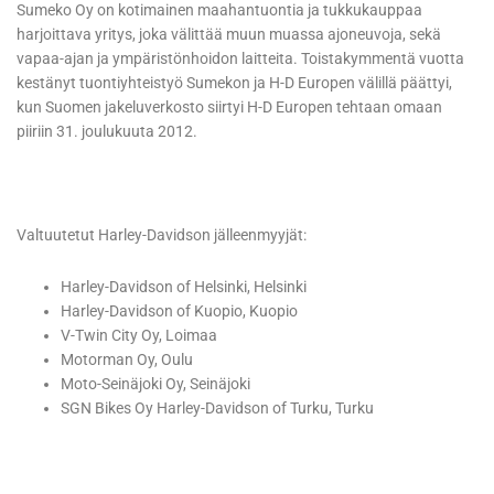
Sumeko Oy on kotimainen maahantuontia ja tukkukauppaa
harjoittava yritys, joka välittää muun muassa ajoneuvoja, sekä
vapaa-ajan ja ympäristönhoidon laitteita. Toistakymmentä vuotta
kestänyt tuontiyhteistyö Sumekon ja H-D Europen välillä päättyi,
kun Suomen jakeluverkosto siirtyi H-D Europen tehtaan omaan
piiriin 31. joulukuuta 2012.
Valtuutetut Harley-Davidson jälleenmyyjät:
Harley-Davidson of Helsinki, Helsinki
Harley-Davidson of Kuopio, Kuopio
V-Twin City Oy, Loimaa
Motorman Oy, Oulu
Moto-Seinäjoki Oy, Seinäjoki
SGN Bikes Oy Harley-Davidson of Turku, Turku