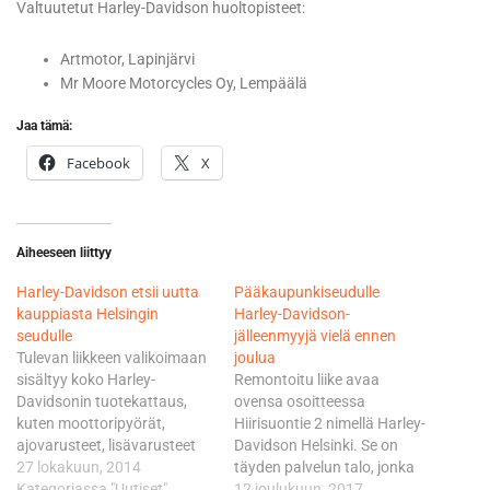
Valtuutetut Harley-Davidson huoltopisteet:
Artmotor, Lapinjärvi
Mr Moore Motorcycles Oy, Lempäälä
Jaa tämä:
Facebook
X
Aiheeseen liittyy
Harley-Davidson etsii uutta
Pääkaupunkiseudulle
kauppiasta Helsingin
Harley-Davidson-
seudulle
jälleenmyyjä vielä ennen
Tulevan liikkeen valikoimaan
joulua
sisältyy koko Harley-
Remontoitu liike avaa
Davidsonin tuotekattaus,
ovensa osoitteessa
kuten moottoripyörät,
Hiirisuontie 2 nimellä Harley-
ajovarusteet, lisävarusteet
Davidson Helsinki. Se on
sekä varaosat.
27 lokakuun, 2014
täyden palvelun talo, jonka
Tarkoituksena on tuoda
Kategoriassa "Uutiset"
valikoimaan kuuluu
12 joulukuun, 2017