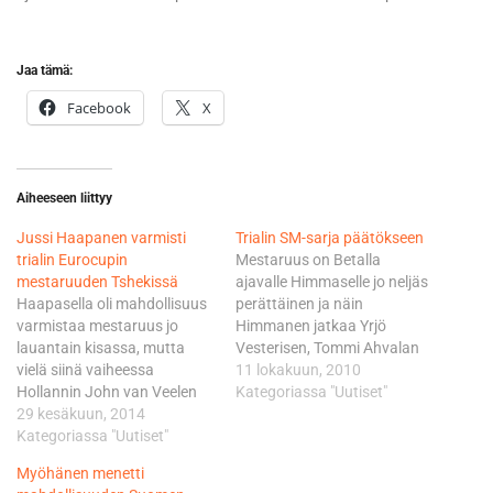
Jaa tämä:
Facebook
X
Aiheeseen liittyy
Jussi Haapanen varmisti
Trialin SM-sarja päätökseen
trialin Eurocupin
Mestaruus on Betalla
mestaruuden Tshekissä
ajavalle Himmaselle jo neljäs
Haapasella oli mahdollisuus
perättäinen ja näin
varmistaa mestaruus jo
Himmanen jatkaa Yrjö
lauantain kisassa, mutta
Vesterisen, Tommi Ahvalan
vielä siinä vaiheessa
ja Joa Hidrenin tapaan
11 lokakuun, 2010
Hollannin John van Veelen
suomalaisen trialin perinteitä
Kategoriassa "Uutiset"
päätti olla asiasta toista
29 kesäkuun, 2014
mestarina, joka onnistuu
mieltä. Tulppaanien maan
Kategoriassa "Uutiset"
hallitsemaan SM sarjaa
mies voitti suomalaisen
useita vuosia peräkkäin.
Myöhänen menetti
pisteen erolla. Sunnuntaina
Suomesta ei tällä hetkellä