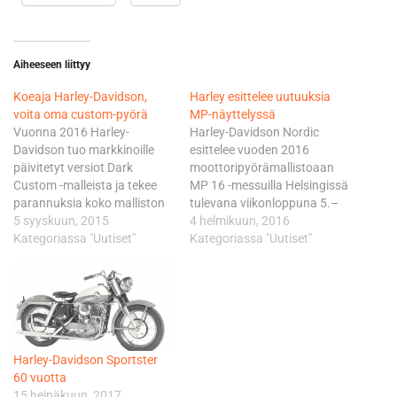
Aiheeseen liittyy
Koeaja Harley-Davidson,
Harley esittelee uutuuksia
voita oma custom-pyörä
MP-näyttelyssä
Vuonna 2016 Harley-
Harley-Davidson Nordic
Davidson tuo markkinoille
esittelee vuoden 2016
päivitetyt versiot Dark
moottoripyörämallistoaan
Custom -malleista ja tekee
MP 16 -messuilla Helsingissä
parannuksia koko malliston
tulevana viikonloppuna 5.–
suorituskykyyn ja
5 syyskuun, 2015
7.2. Uuden Softail Slim S -
4 helmikuun, 2016
muotoiluun. Lisäksi yleisölle
Kategoriassa "Uutiset"
tehokruiserin ja muiden
Kategoriassa "Uutiset"
tarjotaan mahdollisuus
uutuusmallien lisäksi
osallistua jännittävään Dark
messuilla pääsee
Custom -kilpailuun. Harley-
ensimmäistä kertaa
Davidson käynnisti tänään
tutustumaan käytettyjen
Euroopan, Lähi-idän ja
pyörien laatutarkastettuun
Afrikan motoristeille
Originals-mallistoon.
Harley-Davidson Sportster
suunnatun kilpailun, jossa
Euroopan suurimmalla
60 vuotta
on mahdollisuus voittaa
sisäkoeajoradalla pääsee
15 heinäkuun, 2017