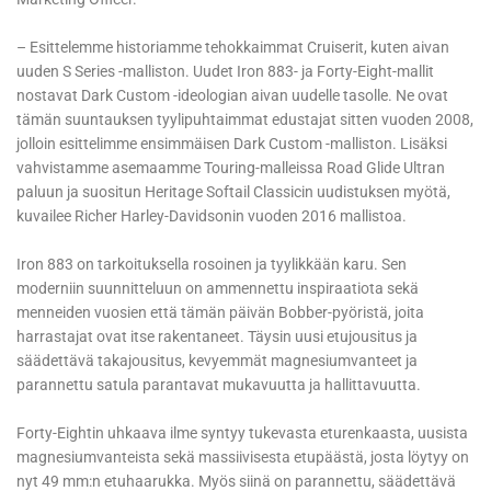
– Esittelemme historiamme tehokkaimmat Cruiserit, kuten aivan
uuden S Series -malliston. Uudet Iron 883- ja Forty-Eight-mallit
nostavat Dark Custom -ideologian aivan uudelle tasolle. Ne ovat
tämän suuntauksen tyylipuhtaimmat edustajat sitten vuoden 2008,
jolloin esittelimme ensimmäisen Dark Custom -malliston. Lisäksi
vahvistamme asemaamme Touring-malleissa Road Glide Ultran
paluun ja suositun Heritage Softail Classicin uudistuksen myötä,
kuvailee Richer Harley-Davidsonin vuoden 2016 mallistoa.
Iron 883 on tarkoituksella rosoinen ja tyylikkään karu. Sen
moderniin suunnitteluun on ammennettu inspiraatiota sekä
menneiden vuosien että tämän päivän Bobber-pyöristä, joita
harrastajat ovat itse rakentaneet. Täysin uusi etujousitus ja
säädettävä takajousitus, kevyemmät magnesiumvanteet ja
parannettu satula parantavat mukavuutta ja hallittavuutta.
Forty-Eightin uhkaava ilme syntyy tukevasta eturenkaasta, uusista
magnesiumvanteista sekä massiivisesta etupäästä, josta löytyy on
nyt 49 mm:n etuhaarukka. Myös siinä on parannettu, säädettävä