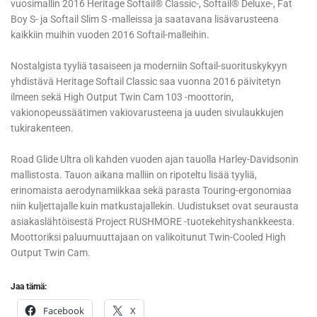
vuosimallin 2016 Heritage Softail® Classic-, Softail® Deluxe-, Fat
Boy S- ja Softail Slim S -malleissa ja saatavana lisävarusteena
kaikkiin muihin vuoden 2016 Softail-malleihin.
Nostalgista tyyliä tasaiseen ja moderniin Softail-suorituskykyyn
yhdistävä Heritage Softail Classic saa vuonna 2016 päivitetyn
ilmeen sekä High Output Twin Cam 103 -moottorin,
vakionopeussäätimen vakiovarusteena ja uuden sivulaukkujen
tukirakenteen.
Road Glide Ultra oli kahden vuoden ajan tauolla Harley-Davidsonin
mallistosta. Tauon aikana malliin on ripoteltu lisää tyyliä,
erinomaista aerodynamiikkaa sekä parasta Touring-ergonomiaa
niin kuljettajalle kuin matkustajallekin. Uudistukset ovat seurausta
asiakaslähtöisestä Project RUSHMORE -tuotekehityshankkeesta.
Moottoriksi paluumuuttajaan on valikoitunut Twin-Cooled High
Output Twin Cam.
Jaa tämä:
Facebook
X