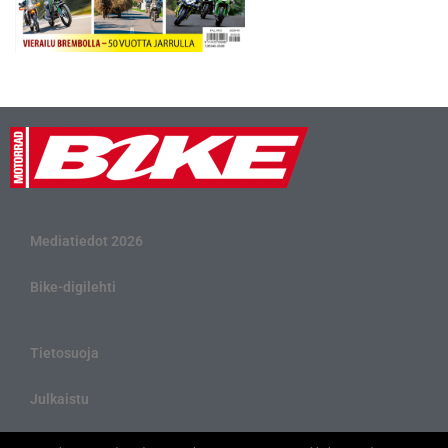
Mediatiedot 2026
Bike-digilehti
Tietosuoja
Julkaistu