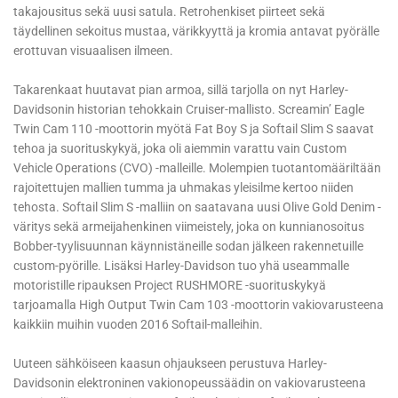
takajousitus sekä uusi satula. Retrohenkiset piirteet sekä
täydellinen sekoitus mustaa, värikkyyttä ja kromia antavat pyörälle
erottuvan visuaalisen ilmeen.
Takarenkaat huutavat pian armoa, sillä tarjolla on nyt Harley-
Davidsonin historian tehokkain Cruiser-mallisto. Screamin’ Eagle
Twin Cam 110 -moottorin myötä Fat Boy S ja Softail Slim S saavat
tehoa ja suorituskykyä, joka oli aiemmin varattu vain Custom
Vehicle Operations (CVO) -malleille. Molempien tuotantomääriltään
rajoitettujen mallien tumma ja uhmakas yleisilme kertoo niiden
tehosta. Softail Slim S -malliin on saatavana uusi Olive Gold Denim -
väritys sekä armeijahenkinen viimeistely, joka on kunnianosoitus
Bobber-tyylisuunnan käynnistäneille sodan jälkeen rakennetuille
custom-pyörille. Lisäksi Harley-Davidson tuo yhä useammalle
motoristille ripauksen Project RUSHMORE -suorituskykyä
tarjoamalla High Output Twin Cam 103 -moottorin vakiovarusteena
kaikkiin muihin vuoden 2016 Softail-malleihin.
Uuteen sähköiseen kaasun ohjaukseen perustuva Harley-
Davidsonin elektroninen vakionopeussäädin on vakiovarusteena