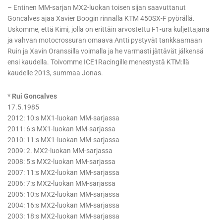
– Entinen MM-sarjan MX2-luokan toisen sijan saavuttanut
Goncalves ajaa Xavier Boogin rinnalla KTM 450SX-F pyörällä.
Uskomme, että Kimi, jolla on erittäin arvostettu F1-ura kuljettajana
ja vahvan motocrossuran omaava Antti pystyvät tankkaamaan
Ruin ja Xavin Oranssilla voimalla ja he varmasti jättävät jälkensä
ensi kaudella. Toivomme ICE1Racingille menestystä KTM:llä
kaudelle 2013, summaa Jonas.
* Rui Goncalves
17.5.1985
2012: 10:s MX1-luokan MM-sarjassa
2011: 6:s MX1-luokan MM-sarjassa
2010: 11:s MX1-luokan MM-sarjassa
2009: 2. MX2-luokan MM-sarjassa
2008: 5:s MX2-luokan MM-sarjassa
2007: 11:s MX2-luokan MM-sarjassa
2006: 7:s MX2-luokan MM-sarjassa
2005: 10:s MX2-luokan MM-sarjassa
2004: 16:s MX2-luokan MM-sarjassa
2003: 18:s MX2-luokan MM-sarjassa