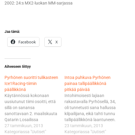
2002: 24:s MX2-luokan MM-sarjassa
Jaa tämä:
Facebook
X
Aiheeseen liittyy
Pyrhönen suoritti tulikasteen
Intoa puhkuva Pyrhönen
Ice1Racing-tiimin
painaa tallipäällikkönä
päällikkönä
pitkää päivää
Käytännössä kokonaan
Intohimoisesti lajiaan
uusiutunut tiimi osoitti, että
rakastavalla Pyrhösellä, 34,
sillä on sanansa
oli tunnetusti sana hallussa
sanottavaan 2. maaliskuuta
kilpailijana, eikä tahti tunnu
Qatarin Losailissa
tallipäällikkönä laantuneen.
käynnistyvässä MX1-luokan
27 tammikuun, 2013
Hyvä näin. Pyrtsimäisen
23 tammikuun, 2013
MM-sarjassa. Jo aika-ajossa
Kategoriassa "Uutiset"
tuttu tunteen palo roihuaa
Kategoriassa "Uutiset"