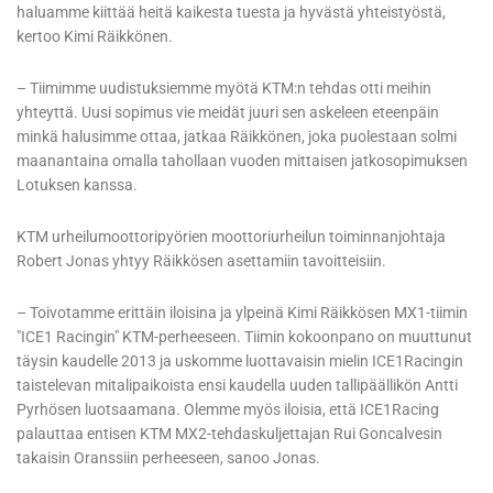
haluamme kiittää heitä kaikesta tuesta ja hyvästä yhteistyöstä,
kertoo Kimi Räikkönen.
– Tiimimme uudistuksiemme myötä KTM:n tehdas otti meihin
yhteyttä. Uusi sopimus vie meidät juuri sen askeleen eteenpäin
minkä halusimme ottaa, jatkaa Räikkönen, joka puolestaan solmi
maanantaina omalla tahollaan vuoden mittaisen jatkosopimuksen
Lotuksen kanssa.
KTM urheilumoottoripyörien moottoriurheilun toiminnanjohtaja
Robert Jonas yhtyy Räikkösen asettamiin tavoitteisiin.
– Toivotamme erittäin iloisina ja ylpeinä Kimi Räikkösen MX1-tiimin
"ICE1 Racingin" KTM-perheeseen. Tiimin kokoonpano on muuttunut
täysin kaudelle 2013 ja uskomme luottavaisin mielin ICE1Racingin
taistelevan mitalipaikoista ensi kaudella uuden tallipäällikön Antti
Pyrhösen luotsaamana. Olemme myös iloisia, että ICE1Racing
palauttaa entisen KTM MX2-tehdaskuljettajan Rui Goncalvesin
takaisin Oranssiin perheeseen, sanoo Jonas.