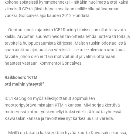
kokonaispisteissä kymmenenneksi – siitäkin huolimatta että kaksi
viimeistä GP:tä jäivät hänen osaltaan nollille olkapäävamman
vuoksi. Goncalves ajoi kauden 2012 Hondalla.
– Odotan innolla ajamista ICE1Racing-tiimissä, on ollut ilo tavata
kaikki. Arvostan suuresti heidän tavoitteita tehdä uutterasti töitä ja
tavoitella huippuosaamista kärjessä. Maltan tuskin odottaa, että
saan aloittaa ajot uusissa väreissä – se tulee olemaan urani uusi
tavoite, johon olen erittäin motivoitunut ja valmis ottamaan
haasteet vastaan, kommentoi Goncalves.
Räikkönen: "KTM
otti meihin yhteyttä"
ICE1Racing on myös allekirjoittanut sopimuksen
moottoripyörävalmistajan KTM:n kanssa. MM-sarjaa kiertävä
motocrosstiimi on työskennellyt kaksi edellistä kautta yhdessä
Kawasakin kanssa ja tavoittelee nyt kärkeä uusilla väreillä.
– Meillä on takana kaksi erittäin hyvää kautta Kawasakin kanssa,