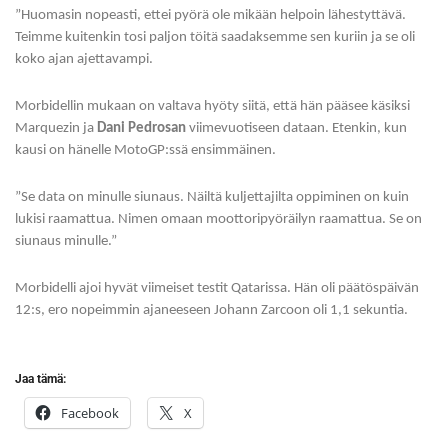
”Huomasin nopeasti, ettei pyörä ole mikään helpoin lähestyttävä.
Teimme kuitenkin tosi paljon töitä saadaksemme sen kuriin ja se oli
koko ajan ajettavampi.
Morbidellin mukaan on valtava hyöty siitä, että hän pääsee käsiksi
Marquezin ja
Dani Pedrosan
viimevuotiseen dataan. Etenkin, kun
kausi on hänelle MotoGP:ssä ensimmäinen.
”Se data on minulle siunaus. Näiltä kuljettajilta oppiminen on kuin
lukisi raamattua. Nimen omaan moottoripyöräilyn raamattua. Se on
siunaus minulle.”
Morbidelli ajoi hyvät viimeiset testit Qatarissa. Hän oli päätöspäivän
12:s, ero nopeimmin ajaneeseen Johann Zarcoon oli 1,1 sekuntia.
Jaa tämä:
Facebook
X