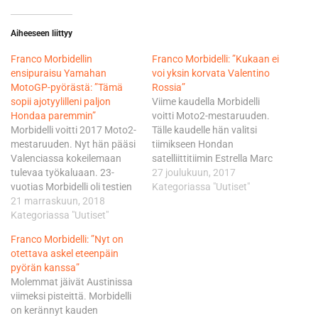
Aiheeseen liittyy
Franco Morbidellin
Franco Morbidelli: ”Kukaan ei
ensipuraisu Yamahan
voi yksin korvata Valentino
MotoGP-pyörästä: ”Tämä
Rossia”
sopii ajotyylilleni paljon
Viime kaudella Morbidelli
Hondaa paremmin”
voitti Moto2-mestaruuden.
Morbidelli voitti 2017 Moto2-
Tälle kaudelle hän valitsi
mestaruuden. Nyt hän pääsi
tiimikseen Hondan
Valenciassa kokeilemaan
satelliittitiimin Estrella Marc
tulevaa työkaluaan. 23-
VDS:n, vaikka esimerkiksi
27 joulukuun, 2017
vuotias Morbidelli oli testien
Apriliakin oli kiinnostunut
Kategoriassa "Uutiset"
yhdistetyissä tuloksissa
21 marraskuun, 2018
nuorukaisen palveluksista.
peräti kuudes vain 0,2
Kategoriassa "Uutiset"
Italian lehdistö on
sekuntia Maverick Vinalesin
oikeastaan jo vuosia
Franco Morbidelli: ”Nyt on
takana, jopa Yamahan
miettinyt, kuka on Rossin
otettava askel eteenpäin
tehdastiimin Valentino Rossi
seuraaja, kun hän joskus
pyörän kanssa”
jäi taakse. Aika syntyi viime
lopettaa. Morbidellin nimi on
Molemmat jäivät Austinissa
kauden satelliittikuljettajan
mainittu näissä
viimeksi pisteittä. Morbidelli
Johann Zarcon pyörän
spekulaatioissa yhä
on kerännyt kauden
rungolla ja uudella
useammin. “Oikeastaan