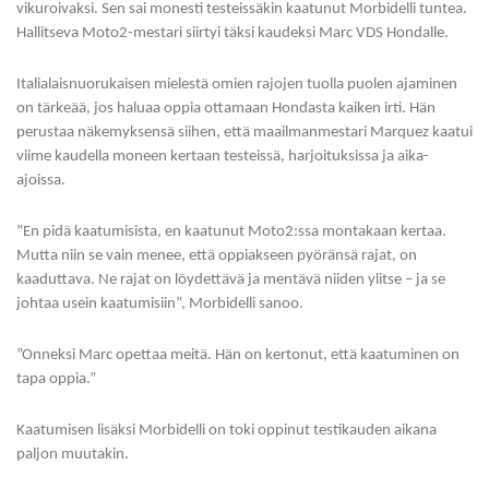
vikuroivaksi. Sen sai monesti testeissäkin kaatunut Morbidelli tuntea.
Hallitseva Moto2-mestari siirtyi täksi kaudeksi Marc VDS Hondalle.
Italialaisnuorukaisen mielestä omien rajojen tuolla puolen ajaminen
on tärkeää, jos haluaa oppia ottamaan Hondasta kaiken irti. Hän
perustaa näkemyksensä siihen, että maailmanmestari Marquez kaatui
viime kaudella moneen kertaan testeissä, harjoituksissa ja aika-
ajoissa.
”En pidä kaatumisista, en kaatunut Moto2:ssa montakaan kertaa.
Mutta niin se vain menee, että oppiakseen pyöränsä rajat, on
kaaduttava. Ne rajat on löydettävä ja mentävä niiden ylitse – ja se
johtaa usein kaatumisiin”, Morbidelli sanoo.
”Onneksi Marc opettaa meitä. Hän on kertonut, että kaatuminen on
tapa oppia.”
Kaatumisen lisäksi Morbidelli on toki oppinut testikauden aikana
paljon muutakin.