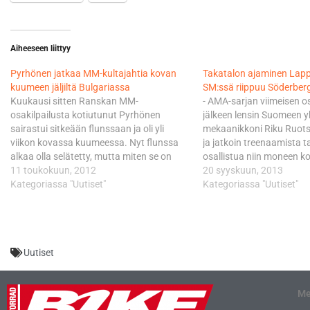
Aiheeseen liittyy
Pyrhönen jatkaa MM-kultajahtia kovan
Takatalon ajaminen Lap
kuumeen jäljiltä Bulgariassa
SM:ssä riippuu Söderber
Kuukausi sitten Ranskan MM-
- AMA-sarjan viimeisen os
osakilpailusta kotiutunut Pyrhönen
jälkeen lensin Suomeen 
sairastui sitkeään flunssaan ja oli yli
mekaanikkoni Riku Ruots
viikon kovassa kuumeessa. Nyt flunssa
ja jatkoin treenaamista t
alkaa olla selätetty, mutta miten se on
osallistua niin moneen k
vaikuttanut hyvinkääläisen kuntoon, on
11 toukokuun, 2012
kilpailuun kuin mahdolli
20 syyskuun, 2013
hienoinen arvoitus. Mies itse uskoo
Kategoriassa "Uutiset"
palasin takaisin Hondan s
Kategoriassa "Uutiset"
olevansa Bulgariassa täydessä iskussa. -
kulki todella hyvin. - Vali
En ole aikoihin ollut niin kipeä, kun olin.
viikolla sairastuin flunssa
Tauti alkoi vetää jo…
kolme päivää kuumessa. 
kotimaan ilmasto ei sovi 
Uutiset
Me