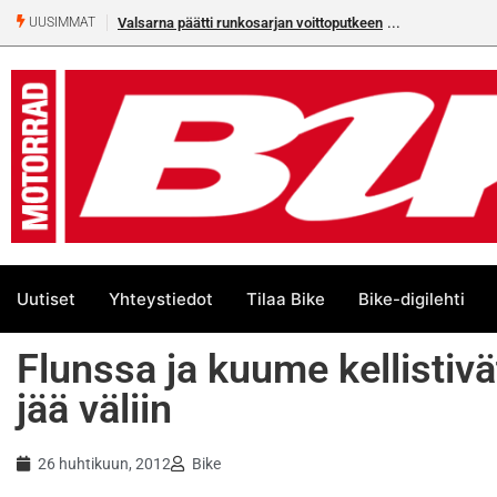
Valsarna päätti runkosarjan voittoputkeen
UUSIMMAT
Uutiset
Yhteystiedot
Tilaa Bike
Bike-digilehti
Flunssa ja kuume kellisti
jää väliin
26 huhtikuun, 2012
Bike