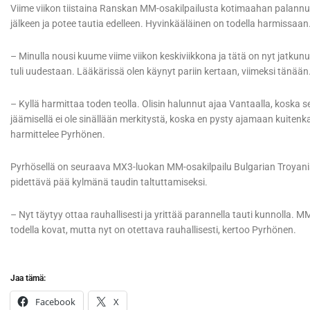
Viime viikon tiistaina Ranskan MM-osakilpailusta kotimaahan palannut
jälkeen ja potee tautia edelleen. Hyvinkääläinen on todella harmissaan
– Minulla nousi kuume viime viikon keskiviikkona ja tätä on nyt jatkunut 
tuli uudestaan. Lääkärissä olen käynyt pariin kertaan, viimeksi tänään.
– Kyllä harmittaa toden teolla. Olisin halunnut ajaa Vantaalla, koska se
jäämisellä ei ole sinällään merkitystä, koska en pysty ajamaan kuitenk
harmittelee Pyrhönen.
Pyrhösellä on seuraava MX3-luokan MM-osakilpailu Bulgarian Troyanis
pidettävä pää kylmänä taudin taltuttamiseksi.
– Nyt täytyy ottaa rauhallisesti ja yrittää parannella tauti kunnolla. 
todella kovat, mutta nyt on otettava rauhallisesti, kertoo Pyrhönen.
Jaa tämä:
Facebook
X