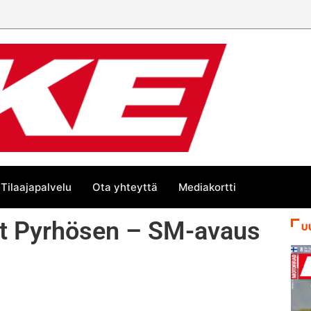
Tilaajapalvelu
Ota yhteyttä
Mediakortti
vät Pyrhösen – SM-avaus
U