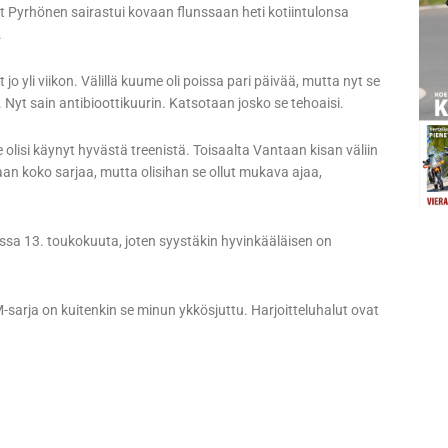
 Pyrhönen sairastui kovaan flunssaan heti kotiintulonsa
.
jo yli viikon. Välillä kuume oli poissa pari päivää, mutta nyt se
 Nyt sain antibioottikuurin. Katsotaan josko se tehoaisi.
 olisi käynyt hyvästä treenistä. Toisaalta Vantaan kisan väliin
aan koko sarjaa, mutta olisihan se ollut mukava ajaa,
sa 13. toukokuuta, joten syystäkin hyvinkääläisen on
MM-sarja on kuitenkin se minun ykkösjuttu. Harjoitteluhalut ovat