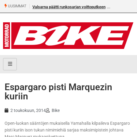
UUSIMMAT
Valsarna päätti runkosarjan voittoputkeen
Älä missaa täm
numeroa!
Espargaro pisti Marquezin
kuriin
2 toukokuun, 2014
Bike
Open-luokan sääntöjen mukaisella Yamahalla kilpaileva Espargaro
pisti kuriin ison tukun nimimiehiä sarjaa maksimipistein johtava
Marc Marquez mukaanluettuna.