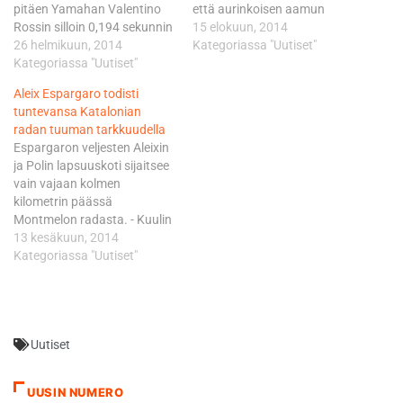
pitäen Yamahan Valentino
että aurinkoisen aamun
Rossin silloin 0,194 sekunnin
session tulokset jäävät
15 elokuun, 2014
turvin takanaan. Ainakaan
26 helmikuun, 2014
voimaan. Tuloslistan
Kategoriassa "Uutiset"
vielä keskiviikkona
Kategoriassa "Uutiset"
kärkipaikan valloitti - kuinkas
vastaaviin lukemiin ei ylletty.
muuten - sarjaa
Aleix Espargaro todisti
Bautista kiersi 5,5 kilometrin
maksimipistein johtava ja jo
tuntevansa Katalonian
radan nopeimmillaan ajassa
11. voittoa putkeen Hondalla
radan tuuman tarkkuudella
2.00,848. - Olosuhteet
saalistava Marc Marquez.
Espargaron veljesten Aleixin
radalla eivät olleet parhaat
Marquez ajoi aamulla ajan
ja Polin lapsuuskoti sijaitsee
mahdolliset ja päädyimme
1.56,803, jolla hän kukisti
vain vajaan kolmen
keskittymään pääosin
Yamahan Jorge Lorenzon…
kilometrin päässä
takajousitukseen, joka oli
Montmelon radasta. - Kuulin
ongelmamme täällä viimeksi.
kouluakin käydessäni
13 kesäkuun, 2014
Saimme siltä…
moottorien äänet radalta,
Kategoriassa "Uutiset"
virnistää A. Espargaro.
Espargaro paineli perjantain
parhaan kierrosajan
1.41,672 välittömästi aamun
Uutiset
harjoituksessa, jossa hän
kukisti toiseksi Yamahan
tehdastiimin pyörällä
UUSIN NUMERO
ajaneen Jorge Lorenzon