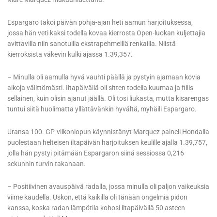
Espargaro takoi päivän pohja-ajan heti aamun harjoituksessa,
jossa hän veti kaksi todella kovaa kierrosta Open-luokan kuljettajia
avittavilla niin sanotuilla ekstrapehmeillä renkailla. Niistä
kierroksista väkevin kulki ajassa 1.39,357.
– Minulla oli aamulla hyvä vauhti päällä ja pystyin ajamaan kovia
aikoja välittömästi. Iltapäivällä oli sitten todella kuumaa ja fiilis
sellainen, kuin olisin ajanut jäällä. Oli tosi liukasta, mutta kisarengas
tuntui siitä huolimatta yllättävänkin hyvältä, myhäili Espargaro.
Uransa 100. GP-viikonlopun käynnistänyt Marquez paineli Hondalla
puolestaan helteisen iltapäivän harjoituksen keulille ajalla 1.39,757,
jolla hän pystyi pitämään Espargaron siinä sessiossa 0,216
sekunnin turvin takanaan.
– Positiivinen avauspäivä radalla, jossa minulla oli paljon vaikeuksia
viime kaudella. Uskon, että kaikilla oli tänään ongelmia pidon
kanssa, koska radan lämpötila kohosi iltapäivällä 50 asteen