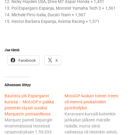
12. Nicky Hayden USA, Drive M7 Aspar Honda + 1,431
13. Pol Espargaro Espanja, Monster Yamaha Tech 3 + 1,561
14. Michele Pirro Italia, Ducati Team + 1,567
15. Hector Barbera Espanja, Avintia Racing + 1,571
Jaa tämä:
Facebook
X
Aiheeseen liittyy
Bautista piti Espargarot
MotoGP-luokan toinen treeni
kurissa – MotoGP:n pakka
oli mennä peukaloiden
pistettiin täysin uusiksi
pyörittelyksi
Marquezin poissaollessa
Karavaani kurvaili kuitenkin
Marquez paineli Sepangin
jahkailun jälkeen märälle
ensimmäisissä testeissä
radalle, mutta siinä
rataennätyksen 1.59,533
vaiheessa oli tietenkin selviö,