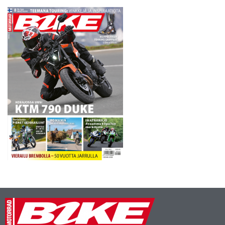
kylmästi 0,729 sekunnilla.
Espargaro otti täyden
hyödyn…