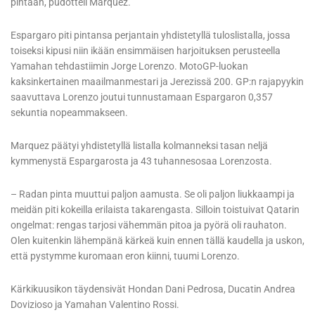
pintaan, pudotteli Marquez.
Espargaro piti pintansa perjantain yhdistetyllä tuloslistalla, jossa
toiseksi kipusi niin ikään ensimmäisen harjoituksen perusteella
Yamahan tehdastiimin Jorge Lorenzo. MotoGP-luokan
kaksinkertainen maailmanmestari ja Jerezissä 200. GP:n rajapyykin
saavuttava Lorenzo joutui tunnustamaan Espargaron 0,357
sekuntia nopeammakseen.
Marquez päätyi yhdistetyllä listalla kolmanneksi tasan neljä
kymmenystä Espargarosta ja 43 tuhannesosaa Lorenzosta.
– Radan pinta muuttui paljon aamusta. Se oli paljon liukkaampi ja
meidän piti kokeilla erilaista takarengasta. Silloin toistuivat Qatarin
ongelmat: rengas tarjosi vähemmän pitoa ja pyörä oli rauhaton.
Olen kuitenkin lähempänä kärkeä kuin ennen tällä kaudella ja uskon,
että pystymme kuromaan eron kiinni, tuumi Lorenzo.
Kärkikuusikon täydensivät Hondan Dani Pedrosa, Ducatin Andrea
Dovizioso ja Yamahan Valentino Rossi.