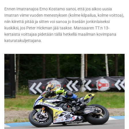
Ennen Imatranajoa Erno Kostamo sanoi, että jos aikoo uusia
Imatran viime vuoden menestyksen (kolme kilpailua, kolme voittoa),
niin kiirettä pitää ja sitten voi sanoa jo itseään jonkinlaiseksi
kuskiksi, jos Peter Hickman jää taakse. Mansaaren TT:n 13-
kertaista voittajaa pidetään tällä hetkellä maailman kovimpana
katuratakuljettajana.