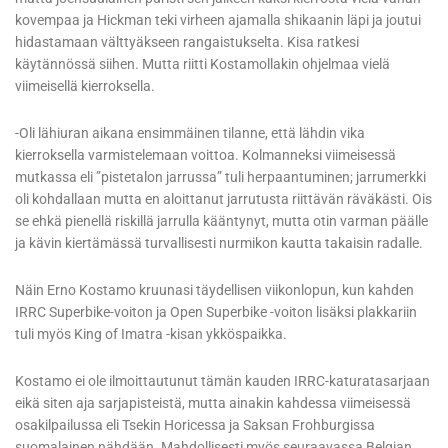
kovempaa ja Hickman teki virheen ajamalla shikaanin läpi ja joutui
hidastamaan välttyäkseen rangaistukselta. Kisa ratkesi
käytännössä siihen. Mutta riitti Kostamollakin ohjelmaa vielä
viimeisellä kierroksella.
-Oli lähiuran aikana ensimmäinen tilanne, että lähdin vika
kierroksella varmistelemaan voittoa. Kolmanneksi viimeisessä
mutkassa eli ”pistetalon jarrussa” tuli herpaantuminen; jarrumerkki
oli kohdallaan mutta en aloittanut jarrutusta riittävän räväkästi. Ois
se ehkä pienellä riskillä jarrulla kääntynyt, mutta otin varman päälle
ja kävin kiertämässä turvallisesti nurmikon kautta takaisin radalle.
Näin Erno Kostamo kruunasi täydellisen viikonlopun, kun kahden
IRRC Superbike-voiton ja Open Superbike -voiton lisäksi plakkariin
tuli myös King of Imatra -kisan ykköspaikka.
Kostamo ei ole ilmoittautunut tämän kauden IRRC-katuratasarjaan
eikä siten aja sarjapisteistä, mutta ainakin kahdessa viimeisessä
osakilpailussa eli Tsekin Horicessa ja Saksan Frohburgissa
suomalainen nähdään. Mahdollisesti myös seuraavassa Belgian