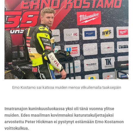
Erno Kostamo sai katsoa muiden menoa vilkuilemalla taaksepäin
Imatranajon kuninkuusluokassa yksi oli tänä vuonna ylitse
muiden. Edes maailman kovimmaksi katuratakuljettajaksi
arvostettu Peter Hickman ei pystynyt estämään Erno Kostamon
voittokulkua.