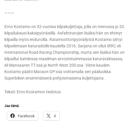
———
Erno Kostamo on 32-vuotias kilpakuljettaja, jolla on menossa jo 20.
kilpailukausi kaksipyöräisillä. Asfalttiratojen lisäksi hän on ehtinyt
kilpailla myös enduroilla. Ratamoottoripyöräilystä Kostamo siirtyi
kilpailemaan katuradoille kaudella 2016. Sarjana on ollut IRRC eli
International Road Racing Championship, mutta sen lisäksi hän on
kilpaillut kahdessa maailman arvostetuimmassa katuratakisassa,
eli Mansaaren TT:ssä ja North West 200:ssa. Viime kauden
Kostamo päätti Macaon GP:ssä voittamalla sen pääluokka
Superbiken ensimmäisenä pohjoismaisena kuljettajana.
Teksti: Erno Kostamon tiedotus
Jaa tämä:
Facebook
X