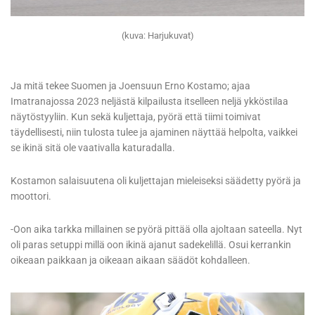
(kuva: Harjukuvat)
Ja mitä tekee Suomen ja Joensuun Erno Kostamo; ajaa
Imatranajossa 2023 neljästä kilpailusta itselleen neljä ykköstilaa
näytöstyyliin. Kun sekä kuljettaja, pyörä että tiimi toimivat
täydellisesti, niin tulosta tulee ja ajaminen näyttää helpolta, vaikkei
se ikinä sitä ole vaativalla katuradalla.
Kostamon salaisuutena oli kuljettajan mieleiseksi säädetty pyörä ja
moottori.
-Oon aika tarkka millainen se pyörä pittää olla ajoltaan sateella. Nyt
oli paras setuppi millä oon ikinä ajanut sadekelillä. Osui kerrankin
oikeaan paikkaan ja oikeaan aikaan säädöt kohdalleen.