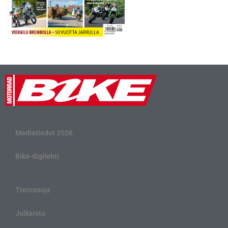
Mediatiedot 2026
Bike-digilehti
Tietosuoja
Julkaistu