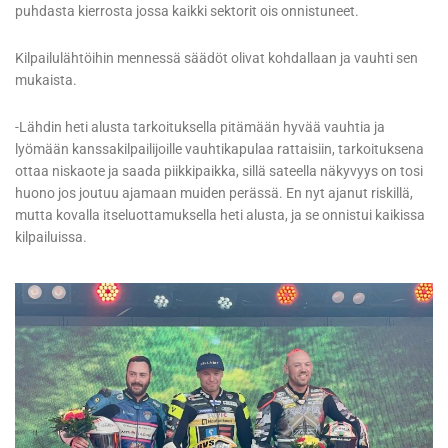
puhdasta kierrosta jossa kaikki sektorit ois onnistuneet.
Kilpailulähtöihin mennessä säädöt olivat kohdallaan ja vauhti sen
mukaista.
-Lähdin heti alusta tarkoituksella pitämään hyvää vauhtia ja
lyömään kanssakilpailijoille vauhtikapulaa rattaisiin, tarkoituksena
ottaa niskaote ja saada piikkipaikka, sillä sateella näkyvyys on tosi
huono jos joutuu ajamaan muiden perässä. En nyt ajanut riskillä,
mutta kovalla itseluottamuksella heti alusta, ja se onnistui kaikissa
kilpailuissa.