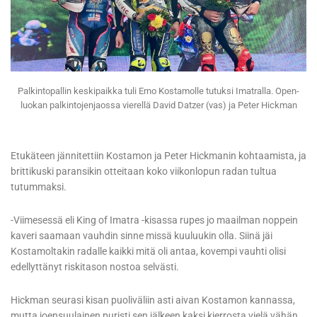
Palkintopallin keskipaikka tuli Erno Kostamolle tutuksi Imatralla. Open-
luokan palkintojenjaossa vierellä David Datzer (vas) ja Peter Hickman
Etukäteen jännitettiin Kostamon ja Peter Hickmanin kohtaamista, ja
brittikuski paransikin otteitaan koko viikonlopun radan tultua
tutummaksi.
-Viimesessä eli King of Imatra -kisassa rupes jo maailman noppein
kaveri saamaan vauhdin sinne missä kuuluukin olla. Siinä jäi
Kostamoltakin radalle kaikki mitä oli antaa, kovempi vauhti olisi
edellyttänyt riskitason nostoa selvästi.
Hickman seurasi kisan puoliväliin asti aivan Kostamon kannassa,
mutta joensuulainen puristi sen jälkeen kaksi kierrosta vielä vähän