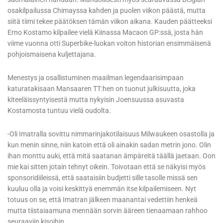
osakilpailussa Chimayssa kahden ja puolen viikon päästä, mutta
siitä tiimi tekee päätöksen tämän viikon aikana. Kauden päätteeksi
Erno Kostamo kilpailee vielä Kiinassa Macaon GP:ssä, josta hän
viime vuonna otti Superbike-luokan voiton historian ensimmäisenä
pohjoismaisena kuljettajana.
Menestys ja osallistuminen maailman legendaarisimpaan
katuratakisaan Mansaaren TT:hen on tuonut julkisuutta, joka
kiteeläissyntyisestä mutta nykyisin Joensuussa asuvasta
Kostamosta tuntuu vielä oudolta.
-Oli Imatralla sovittu nimmarinjakotilaisuus Milwaukeen osastolla ja
kun menin sinne, niin katoin että oli ainakin sadan metrin jono. Olin
ihan monttu auki, että mitä saatanan ämpäreitä täällä jaetaan. Oon
mie kai sitten jotain tehnyt oikein. Toivotaan että se näkyisi myös
sponsoridiileissä, että saataisiin budjetti sille tasolle missä sen
kuuluu olla ja voisi keskittyä enemmän itse kilpailemiseen. Nyt
totuus on se, että Imatran jälkeen maanantai vedettiin henkeä
mutta tiistaiaamuna mennään sorvin ääreen tienaamaan rahhoo
seuraaviin kisoihin.