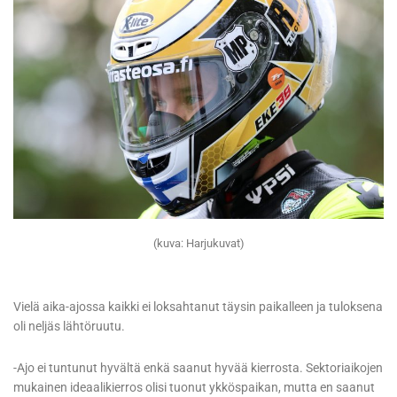
(kuva: Harjukuvat)
Vielä aika-ajossa kaikki ei loksahtanut täysin paikalleen ja tuloksena
oli neljäs lähtöruutu.
-Ajo ei tuntunut hyvältä enkä saanut hyvää kierrosta. Sektoriaikojen
mukainen ideaalikierros olisi tuonut ykköspaikan, mutta en saanut