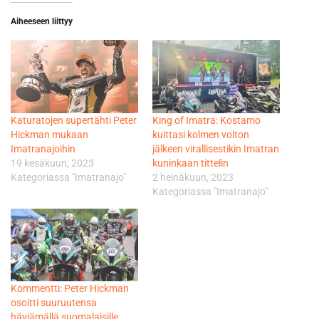
Aiheeseen liittyy
Katuratojen supertähti Peter
King of Imatra: Kostamo
Hickman mukaan
kuittasi kolmen voiton
Imatranajoihin
jälkeen virallisestikin Imatran
19 kesäkuun, 2023
kuninkaan tittelin
Kategoriassa "Imatranajo"
2 heinäkuun, 2023
Kategoriassa "Imatranajo"
Kommentti: Peter Hickman
osoitti suuruutensa
häviämällä suomalaisille