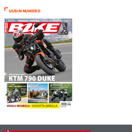
päivittynyt myös muuten
kuin ulkonäöllisesti. 649-
UUSIN NUMERO
kuutioisesta
kaksisylinterisestä
moottorista on puristettu
lisää potkua ala- ja
keskialueelle,…