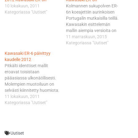
10 lokakuun, 2011
Kolmannen sukupolven ER-
Kategoriassa "Uutiset"
6n koeajettiin aurinkoisen
Portugalin mutkaisilla teillä.
Kawasakin esittelemän
mallin aiempia versioita on
myyty yli 60 000 kappaletta
11 marraskuun, 2015
ja ER-6 on ollut viisi vuotta
Kategoriassa "Uutiset"
peräkkäin Euroopan
Kawasaki ER-6 päivittyy
myydyin malli. Kawasaki
kaudelle 2012
onkin rohkaistunut siitä ja
Pitkälti identtiset mallit
toteaa, että pyörä oli
eroavat toisistaan
tarkoitukseensa täydellinen
pääasiassa ulkonäöllisesti.
ja muodonmuutos olisi ollut
Molempien muotoiluun on
tarpeeton. Kuluttajien
selvästi kiinnitetty huomiota.
mielipiteitä ja näkemyksiä
Katettu versio ER-6f on
11 lokakuun, 2011
on…
saanut uuden ZX-R -mallien
Kategoriassa "Uutiset"
ulkonäköä mukailevan
katteen. Nakumalli ER-6n
puolestaan on saanut
ulkonäkövaikutteita Kawan
Uutiset
Z-sarjan malleista. ER-6 on