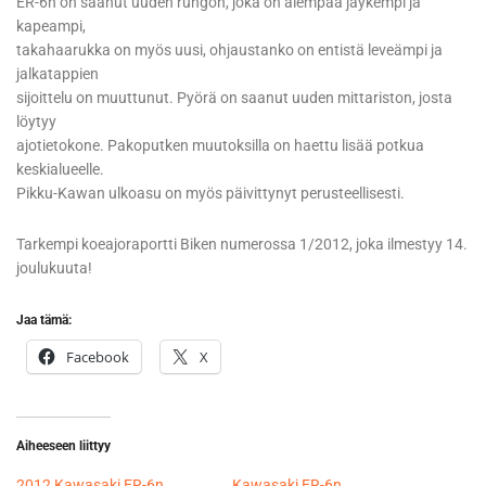
ER-6n on saanut uuden rungon, joka on aiempaa jäykempi ja
kapeampi,
takahaarukka on myös uusi, ohjaustanko on entistä leveämpi ja
jalkatappien
sijoittelu on muuttunut. Pyörä on saanut uuden mittariston, josta
löytyy
ajotietokone. Pakoputken muutoksilla on haettu lisää potkua
keskialueelle.
Pikku-Kawan ulkoasu on myös päivittynyt perusteellisesti.
Tarkempi koeajoraportti Biken numerossa 1/2012, joka ilmestyy 14.
joulukuuta!
Jaa tämä:
Facebook
X
Aiheeseen liittyy
2012 Kawasaki ER-6n
Kawasaki ER-6n