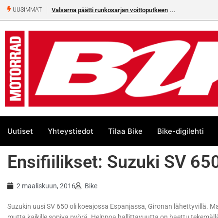
Valsarna päätti runkosarjan voittoputkeen
UUSIMMAT
Uutiset
Yhteystiedot
Tilaa Bike
Bike-digilehti
Ensifiilikset: Suzuki SV 65
2 maaliskuun, 2016
Bike
Suzukin uusi SV 650 oli koeajossa Espanjassa, Gironan lähettyvillä. Ma
mutta kaikille sopiva pyörä. Helppoa hallittavuutta on haettu tekemäll