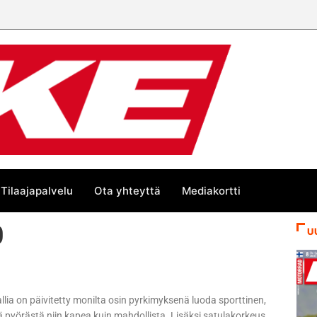
Tilaajapalvelu
Ota yhteyttä
Mediakortti
0
U
llia on päivitetty monilta osin pyrkimyksenä luoda sporttinen,
ä pyörästä niin kapea kuin mahdollista. Lisäksi satulakorkeus