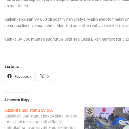
on maltillinen.
Kaikenkaikkiaan SV 650 oli positiivinen yllätys. Mallin ehdoton helmi on
persoonallinen voimanlähde. Moottori on erittäin vahva keskikierroksilta 
Kuinka SV 650 muuten suoriutui? Siitä saa lukea Biken numerosta 5.20
Jaa tämä:
Facebook
X
Aiheeseen liittyy
Suzukilta uudistettu SV 650
Suzuki on uudistanut pitkäikäistä SV 650
–malliaan melko rankalla kädellä.
Lähtökohtana on käytetty puolikatettua