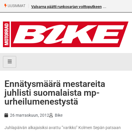
UUSIMMAT
 runkosarjan voittoputkeen
Älä missaa tämän kesän suurta Bike-
numeroa!
Ennätysmäärä mestareita
juhlisti suomalaista mp-
urheilumenestystä
26 marraskuun, 2012
Bike
Juhlapäivän alkajaisiksi avattu ”varikko” Kolmen Sepän patsaan