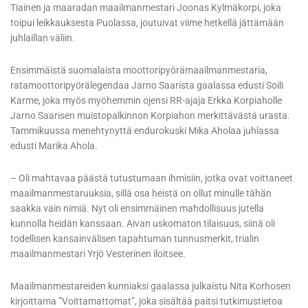
Tiainen ja maaradan maailmanmestari Joonas Kylmäkorpi, joka
toipui leikkauksesta Puolassa, joutuivat viime hetkellä jättämään
juhlaillan väliin.
Ensimmäistä suomalaista moottoripyörämaailmanmestaria,
ratamoottoripyörälegendaa Jarno Saarista gaalassa edusti Soili
Karme, joka myös myöhemmin ojensi RR-ajaja Erkka Korpiaholle
Jarno Saarisen muistopalkinnon Korpiahon merkittävästä urasta.
Tammikuussa menehtynyttä endurokuski Mika Aholaa juhlassa
edusti Marika Ahola.
– Oli mahtavaa päästä tutustumaan ihmisiin, jotka ovat voittaneet
maailmanmestaruuksia, sillä osa heistä on ollut minulle tähän
saakka vain nimiä. Nyt oli ensimmäinen mahdollisuus jutella
kunnolla heidän kanssaan. Aivan uskomaton tilaisuus, siinä oli
todellisen kansainvälisen tapahtuman tunnusmerkit, trialin
maailmanmestari Yrjö Vesterinen iloitsee.
Maailmanmestareiden kunniaksi gaalassa julkaistu Nita Korhosen
kirjoittama ”Voittamattomat”, joka sisältää paitsi tutkimustietoa