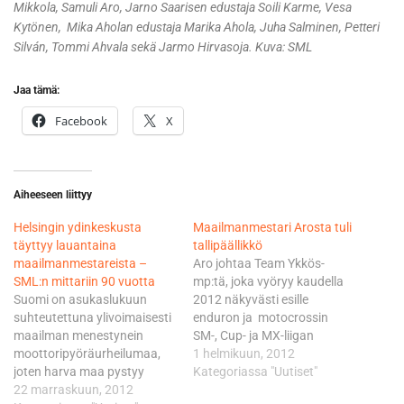
Mikkola, Samuli Aro, Jarno Saarisen edustaja Soili Karme, Vesa
Kytönen, Mika Aholan edustaja Marika Ahola, Juha Salminen, Petteri
Silván, Tommi Ahvala sekä Jarmo Hirvasoja. Kuva: SML
Jaa tämä:
Facebook
X
Aiheeseen liittyy
Helsingin ydinkeskusta
Maailmanmestari Arosta tuli
täyttyy lauantaina
tallipäällikkö
maailmanmestareista –
Aro johtaa Team Ykkös-
SML:n mittariin 90 vuotta
mp:tä, joka vyöryy kaudella
Suomi on asukaslukuun
2012 näkyvästi esille
suhteutettuna ylivoimaisesti
enduron ja motocrossin
maailman menestynein
SM-, Cup- ja MX-liigan
moottoripyöräurheilumaa,
osakilpailuissa. Tiimi ajattaa
1 helmikuun, 2012
joten harva maa pystyy
neljää lupaavaa nuorukaista,
Kategoriassa "Uutiset"
saamaan samanlaista
22 marraskuun, 2012
eli Mikael Miettistä, Toni