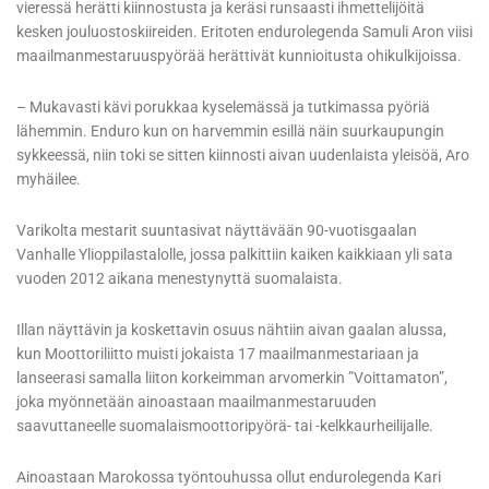
vieressä herätti kiinnostusta ja keräsi runsaasti ihmettelijöitä
kesken jouluostoskiireiden. Eritoten endurolegenda Samuli Aron viisi
maailmanmestaruuspyörää herättivät kunnioitusta ohikulkijoissa.
– Mukavasti kävi porukkaa kyselemässä ja tutkimassa pyöriä
lähemmin. Enduro kun on harvemmin esillä näin suurkaupungin
sykkeessä, niin toki se sitten kiinnosti aivan uudenlaista yleisöä, Aro
myhäilee.
Varikolta mestarit suuntasivat näyttävään 90-vuotisgaalan
Vanhalle Ylioppilastalolle, jossa palkittiin kaiken kaikkiaan yli sata
vuoden 2012 aikana menestynyttä suomalaista.
Illan näyttävin ja koskettavin osuus nähtiin aivan gaalan alussa,
kun Moottoriliitto muisti jokaista 17 maailmanmestariaan ja
lanseerasi samalla liiton korkeimman arvomerkin ”Voittamaton”,
joka myönnetään ainoastaan maailmanmestaruuden
saavuttaneelle suomalaismoottoripyörä- tai -kelkkaurheilijalle.
Ainoastaan Marokossa työntouhussa ollut endurolegenda Kari