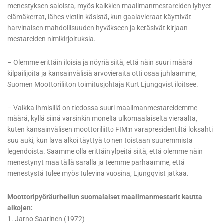
menestyksen saloista, myös kaikkien maailmanmestareiden lyhyet
elämäkerrat, lähes vietiin käsistä, kun gaalavieraat käyttivät
harvinaisen mahdollisuuden hyväkseen ja keräsivät kirjaan
mestareiden nimikirjoituksia.
– Olemme erittäin iloisia ja nöyriä siitä, että näin suuri määrä
kilpailijoita ja kansainvälisiä arvovieraita otti osaa juhlaamme,
Suomen Moottoriliiton toimitusjohtaja Kurt Ljungqvist iloitsee.
– Vaikka ihmisillä on tiedossa suuri maailmanmestareidemme
määrä, kyllä siinä varsinkin monelta ulkomaalaiselta vieraalta,
kuten kansainvälisen moottoriliitto FIM:n varapresidentiltä loksahti
suu auki, kun lava alkoi täyttyä toinen toistaan suuremmista
legendoista. Saamme olla erittäin ylpeitä siitä, että olemme näin
menestynyt maa tällä saralla ja teemme parhaamme, että
menestystä tulee myös tulevina vuosina, Ljungqvist jatkaa.
Moottoripyöräurheilun suomalaiset maailmanmestarit kautta
aikojen:
1. Jarno Saarinen (1972)