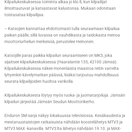
Kilpailukeskuksessa toiminta alkaa jo klo 8, kun kilpailijat
ilmoittautuvat ja katsastavat kalustonsa. Mukaan odotetaan
toistasataa kilpailijaa.
– Katsojien kannattaa ehdottomasti tulla seuraamaan kilpailua
paikan päälle, sillä luvassa on vauhdikasta ja taidokasta menoa
moottoriurheilun merkeissä, perustelee Heinonen.
Katsojille paras paikka kilpailun seuraamiseen on MK3, joka
sijaitsee kilpailukeskuksessa (Haaralantie 135, 42100 Jämsä).
Kilpailukeskuksessa näkee monenlaista maastoa reitin varrelta
lyhyenkin kävelymatkan päässä, lisäksi tarjoutuu mahdollisuus
seurata kilpailijoiden huoltoa varikolla.
Kilpailukeskuksesta löytyy myös ruoka- ja juomatarjoiluja. Jämsän
kilpailun järjestää Jämsän Seudun Moottorikerho.
Enduron SM-sarja näkyy lokakuussa televisiossa. Kesäkaudesta ja
mestaruustaistojen ratkaisuista nähdään koostelähetys MTV3 ja
MTV3 MAX -kanavilla. MTV3:lta lähetys nähdään 19.10. ja MAX-