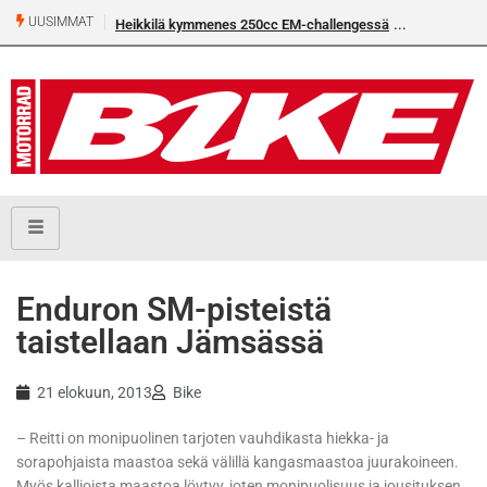
UUSIMMAT
Heikkilä kymmenes 250cc EM-challengessä
Enduron SM-pisteistä
taistellaan Jämsässä
21 elokuun, 2013
Bike
– Reitti on monipuolinen tarjoten vauhdikasta hiekka- ja
sorapohjaista maastoa sekä välillä kangasmaastoa juurakoineen.
Myös kallioista maastoa löytyy, joten monipuolisuus ja jousituksen