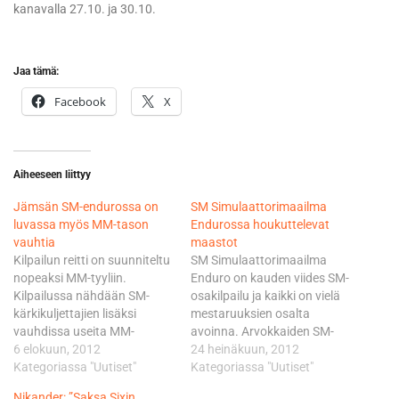
kanavalla 27.10. ja 30.10.
Jaa tämä:
Facebook
X
Aiheeseen liittyy
Jämsän SM-endurossa on
SM Simulaattorimaailma
luvassa myös MM-tason
Endurossa houkuttelevat
vauhtia
maastot
Kilpailun reitti on suunniteltu
SM Simulaattorimaailma
nopeaksi MM-tyyliin.
Enduro on kauden viides SM-
Kilpailussa nähdään SM-
osakilpailu ja kaikki on vielä
kärkikuljettajien lisäksi
mestaruuksien osalta
vauhdissa useita MM-
avoinna. Arvokkaiden SM-
kuljettajia. auhtia ja
6 elokuun, 2012
pisteiden ja palkintopyttyjen
24 heinäkuun, 2012
jännitettävää siis riittää
Kategoriassa "Uutiset"
lisäksi Jämsässä on tarjolla
Kategoriassa "Uutiset"
tässä kauden viidennessä
hyvät reitit ja tuotepalkintoja
Nikander: ”Saksa Sixin