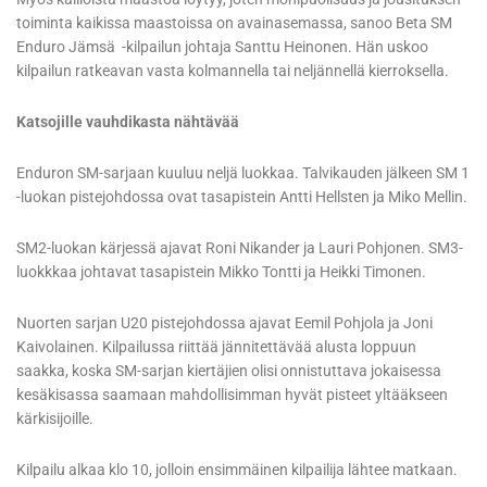
toiminta kaikissa maastoissa on avainasemassa, sanoo Beta SM
Enduro Jämsä -kilpailun johtaja Santtu Heinonen. Hän uskoo
kilpailun ratkeavan vasta kolmannella tai neljännellä kierroksella.
Katsojille vauhdikasta nähtävää
Enduron SM-sarjaan kuuluu neljä luokkaa. Talvikauden jälkeen SM 1
-luokan pistejohdossa ovat tasapistein Antti Hellsten ja Miko Mellin.
SM2-luokan kärjessä ajavat Roni Nikander ja Lauri Pohjonen. SM3-
luokkkaa johtavat tasapistein Mikko Tontti ja Heikki Timonen.
Nuorten sarjan U20 pistejohdossa ajavat Eemil Pohjola ja Joni
Kaivolainen. Kilpailussa riittää jännitettävää alusta loppuun
saakka, koska SM-sarjan kiertäjien olisi onnistuttava jokaisessa
kesäkisassa saamaan mahdollisimman hyvät pisteet yltääkseen
kärkisijoille.
Kilpailu alkaa klo 10, jolloin ensimmäinen kilpailija lähtee matkaan.