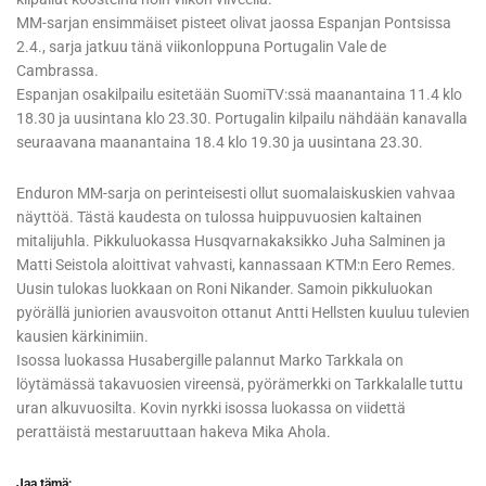
MM-sarjan ensimmäiset pisteet olivat jaossa Espanjan Pontsissa
2.4., sarja jatkuu tänä viikonloppuna Portugalin Vale de
Cambrassa.
Espanjan osakilpailu esitetään SuomiTV:ssä maanantaina 11.4 klo
18.30 ja uusintana klo 23.30. Portugalin kilpailu nähdään kanavalla
seuraavana maanantaina 18.4 klo 19.30 ja uusintana 23.30.
Enduron MM-sarja on perinteisesti ollut suomalaiskuskien vahvaa
näyttöä. Tästä kaudesta on tulossa huippuvuosien kaltainen
mitalijuhla. Pikkuluokassa Husqvarnakaksikko Juha Salminen ja
Matti Seistola aloittivat vahvasti, kannassaan KTM:n Eero Remes.
Uusin tulokas luokkaan on Roni Nikander. Samoin pikkuluokan
pyörällä juniorien avausvoiton ottanut Antti Hellsten kuuluu tulevien
kausien kärkinimiin.
Isossa luokassa Husabergille palannut Marko Tarkkala on
löytämässä takavuosien vireensä, pyörämerkki on Tarkkalalle tuttu
uran alkuvuosilta. Kovin nyrkki isossa luokassa on viidettä
perattäistä mestaruuttaan hakeva Mika Ahola.
Jaa tämä: