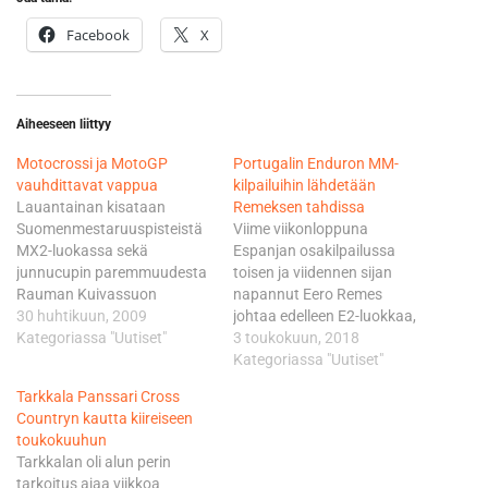
Facebook
X
Aiheeseen liittyy
Motocrossi ja MotoGP
Portugalin Enduron MM-
vauhdittavat vappua
kilpailuihin lähdetään
Lauantainan kisataan
Remeksen tahdissa
Suomenmestaruuspisteistä
Viime viikonloppuna
MX2-luokassa sekä
Espanjan osakilpailussa
junnucupin paremmuudesta
toisen ja viidennen sijan
Rauman Kuivassuon
napannut Eero Remes
motocrossradalla.
30 huhtikuun, 2009
johtaa edelleen E2-luokkaa,
Sunnuntaina lähtöpuomille
Kategoriassa "Uutiset"
tosin samalla pistemäärällä,
3 toukokuun, 2018
asettuvat veteraanit, mimmit
74, toista sijaa pitää Italian
Kategoriassa "Uutiset"
sekä kansallinen MXB-
Alex Salvini. Kolmantena
Tarkkala Panssari Cross
luokka. Rauman
oleva Ranskan Loic Larrieu
Countryn kautta kiireiseen
moottorikerhon rata
on jäänyt kaksikosta 17
toukokuuhun
tunnetaan yleisesti yhtenä
pistettä. Suomen ja
Tarkkalan oli alun perin
Suomen
Espanjan hyvien suoritusten
tarkoitus ajaa viikkoa