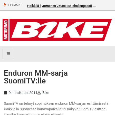
UUSIMMAT
Heikkilä kymmenes 250cc EM-challengessä
Enduron MM-sarja
SuomiTV:lle
9 huhtikuun, 2011
Bike
SuomiTV on tehnyt sopimuksen enduron MM-sarjan esittämisestä.
Kaikkialla Suomessa kanavapaikalla 12 näkyvä SuomiTV esittää
kilpailut koosteina noin viikon viiveellä.